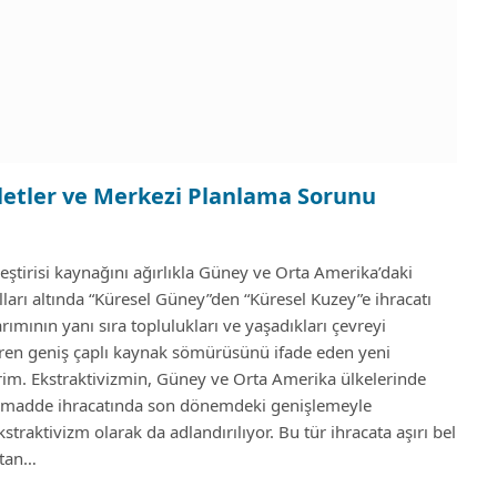
evletler ve Merkezi Planlama Sorunu
ştirisi kaynağını ağırlıkla Güney ve Orta Amerika’daki
lları altında “Küresel Güney”den “Küresel Kuzey”e ihracatı
mının yanı sıra toplulukları ve yaşadıkları çevreyi
etiren geniş çaplı kaynak sömürüsünü ifade eden yeni
im. Ekstraktivizmin, Güney ve Orta Amerika ülkelerinde
ammadde ihracatında son dönemdeki genişlemeyle
raktivizm olarak da adlandırılıyor. Bu tür ihracata aşırı bel
rtan…