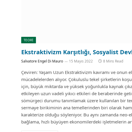
TEORİ
Ekstraktivizm Karşıtlığı, Sosyalist D
Salvatore Engel Di Mauro
15 Mayıs 2022
8 Mins Read
Çeviren: Yaşam Uzun Ekstraktivizm kavramı ve onun ele
mücadelelerden alıyor. Çokuluslu tekel şirketlerin koşu
için, büyük miktarda ve yüksek yoğunlukla kaynak çıkarı
etkileyen uzun vadeli yıkıcı etkileri de beraberinde g
sömürgeci durumu tanımlamak üzere kullanılan bir ter
sermaye birikiminin ana temellerinden biri olarak h
karakterize olduğu söyleniyor. Bu aynı zamanda neo-ekst
bağlama, hızlı büyüyen ekonomilerdeki işletmelerin a