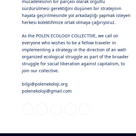
mücadelesinin bir parçası olarak örgütlü
sürdürülmesi gerektiğini düşünen bir stratejinin
hayata geçirilmesinde yol arkadaşlığı yapmak isteyen
herkesi kolektifimize ortak olmaya çağırıyoruz.
As the POLEN ECOLOGY COLLECTIVE, we call on
everyone who wishes to be a fellow traveler in
implementing a strategy in the direction of an well-
organized ecological struggle as part of the broader
struggle for social liberation against capitalism, to
join our collective.
bilgi@polenekoloji.org
polenekoloji@gmail.com
Facebook
X
Instagram
YouTube
Bluesky
(Twitter)