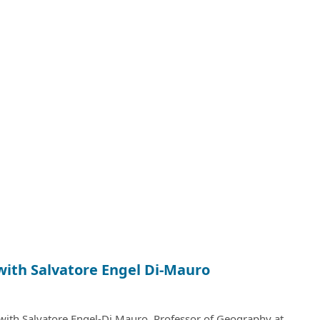
with Salvatore Engel Di-Mauro
with Salvatore Engel-Di Mauro, Professor of Geography at