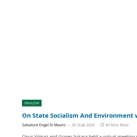
ENGLISH
On State Socialism And Environment 
Salvatore Engel Di Mauro
28 Ocak 2026
40 Mins Read
Onur Yılmaz and Güney Işıkara held a virtual meeting 