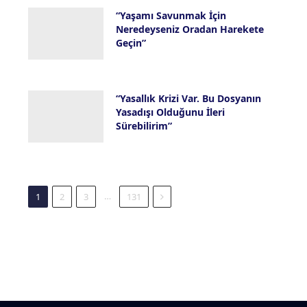
“Yaşamı Savunmak İçin
Neredeyseniz Oradan Harekete
Geçin”
16 Temmuz 2026
“Yasallık Krizi Var. Bu Dosyanın
Yasadışı Olduğunu İleri
Sürebilirim”
14 Temmuz 2026
Next
…
1
2
3
131