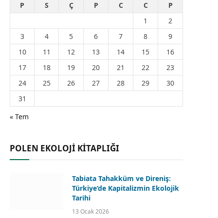
P
S
Ç
P
C
C
P
1
2
3
4
5
6
7
8
9
10
11
12
13
14
15
16
17
18
19
20
21
22
23
24
25
26
27
28
29
30
31
« Tem
POLEN EKOLOJİ KİTAPLIĞI
Tabiata Tahakküm ve Direniş:
Türkiye’de Kapitalizmin Ekolojik
Tarihi
13 Ocak 2026