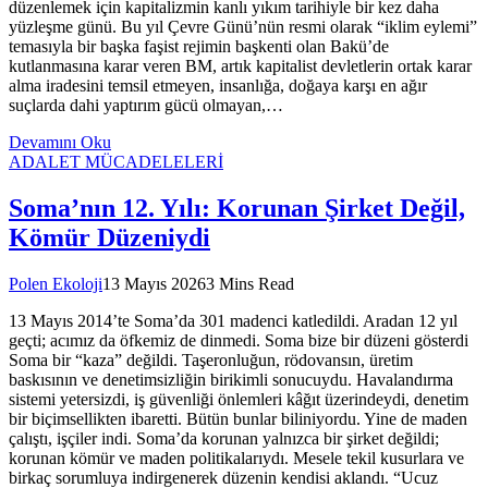
düzenlemek için kapitalizmin kanlı yıkım tarihiyle bir kez daha
yüzleşme günü. Bu yıl Çevre Günü’nün resmi olarak “iklim eylemi”
temasıyla bir başka faşist rejimin başkenti olan Bakü’de
kutlanmasına karar veren BM, artık kapitalist devletlerin ortak karar
alma iradesini temsil etmeyen, insanlığa, doğaya karşı en ağır
suçlarda dahi yaptırım gücü olmayan,…
Devamını Oku
ADALET MÜCADELELERİ
Soma’nın 12. Yılı: Korunan Şirket Değil,
Kömür Düzeniydi
Polen Ekoloji
13 Mayıs 2026
3 Mins Read
13 Mayıs 2014’te Soma’da 301 madenci katledildi. Aradan 12 yıl
geçti; acımız da öfkemiz de dinmedi. Soma bize bir düzeni gösterdi
Soma bir “kaza” değildi. Taşeronluğun, rödovansın, üretim
baskısının ve denetimsizliğin birikimli sonucuydu. Havalandırma
sistemi yetersizdi, iş güvenliği önlemleri kâğıt üzerindeydi, denetim
bir biçimsellikten ibaretti. Bütün bunlar biliniyordu. Yine de maden
çalıştı, işçiler indi. Soma’da korunan yalnızca bir şirket değildi;
korunan kömür ve maden politikalarıydı. Mesele tekil kusurlara ve
birkaç sorumluya indirgenerek düzenin kendisi aklandı. “Ucuz