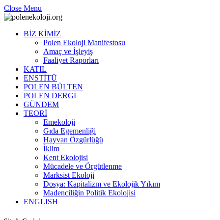
Close Menu
BİZ KİMİZ
Polen Ekoloji Manifestosu
Amaç ve İşleyiş
Faaliyet Raporları
KATIL
ENSTİTÜ
POLEN BÜLTEN
POLEN DERGİ
GÜNDEM
TEORİ
Emekoloji
Gıda Egemenliği
Hayvan Özgürlüğü
İklim
Kent Ekolojisi
Mücadele ve Örgütlenme
Marksist Ekoloji
Dosya: Kapitalizm ve Ekolojik Yıkım
Madenciliğin Politik Ekolojisi
ENGLISH