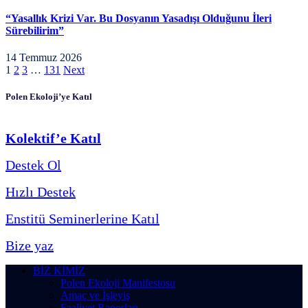
“Yasallık Krizi Var. Bu Dosyanın Yasadışı Olduğunu İleri
Sürebilirim”
14 Temmuz 2026
1
2
3
…
131
Next
Polen Ekoloji’ye Katıl
Kolektif’e Katıl
Destek Ol
Hızlı Destek
Enstitü Seminerlerine Katıl
Bize yaz
BİZ KİMİZ
Polen Ekoloji Manifestosu
Amaç ve İşleyiş
Faaliyet Raporları