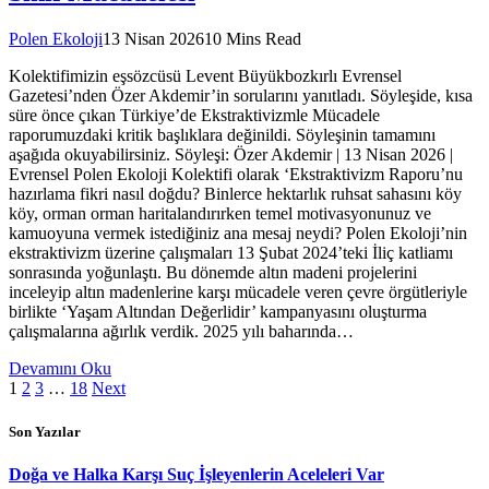
Polen Ekoloji
13 Nisan 2026
10 Mins Read
Kolektifimizin eşsözcüsü Levent Büyükbozkırlı Evrensel
Gazetesi’nden Özer Akdemir’in sorularını yanıtladı. Söyleşide, kısa
süre önce çıkan Türkiye’de Ekstraktivizmle Mücadele
raporumuzdaki kritik başlıklara değinildi. Söyleşinin tamamını
aşağıda okuyabilirsiniz. Söyleşi: Özer Akdemir | 13 Nisan 2026 |
Evrensel Polen Ekoloji Kolektifi olarak ‘Ekstraktivizm Raporu’nu
hazırlama fikri nasıl doğdu? Binlerce hektarlık ruhsat sahasını köy
köy, orman orman haritalandırırken temel motivasyonunuz ve
kamuoyuna vermek istediğiniz ana mesaj neydi? Polen Ekoloji’nin
ekstraktivizm üzerine çalışmaları 13 Şubat 2024’teki İliç katliamı
sonrasında yoğunlaştı. Bu dönemde altın madeni projelerini
inceleyip altın madenlerine karşı mücadele veren çevre örgütleriyle
birlikte ‘Yaşam Altından Değerlidir’ kampanyasını oluşturma
çalışmalarına ağırlık verdik. 2025 yılı baharında…
Devamını Oku
1
2
3
…
18
Next
Son Yazılar
Doğa ve Halka Karşı Suç İşleyenlerin Aceleleri Var