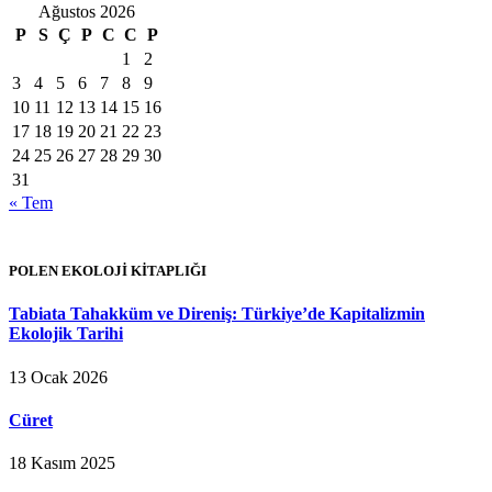
Ağustos 2026
P
S
Ç
P
C
C
P
1
2
3
4
5
6
7
8
9
10
11
12
13
14
15
16
17
18
19
20
21
22
23
24
25
26
27
28
29
30
31
« Tem
POLEN EKOLOJİ KİTAPLIĞI
Tabiata Tahakküm ve Direniş: Türkiye’de Kapitalizmin
Ekolojik Tarihi
13 Ocak 2026
Cüret
18 Kasım 2025