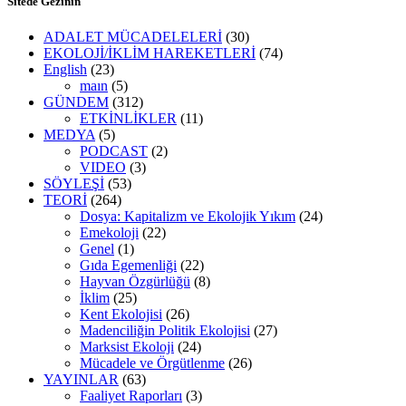
Sitede Gezinin
ADALET MÜCADELELERİ
(30)
EKOLOJİ/İKLİM HAREKETLERİ
(74)
English
(23)
maın
(5)
GÜNDEM
(312)
ETKİNLİKLER
(11)
MEDYA
(5)
PODCAST
(2)
VIDEO
(3)
SÖYLEŞİ
(53)
TEORİ
(264)
Dosya: Kapitalizm ve Ekolojik Yıkım
(24)
Emekoloji
(22)
Genel
(1)
Gıda Egemenliği
(22)
Hayvan Özgürlüğü
(8)
İklim
(25)
Kent Ekolojisi
(26)
Madenciliğin Politik Ekolojisi
(27)
Marksist Ekoloji
(24)
Mücadele ve Örgütlenme
(26)
YAYINLAR
(63)
Faaliyet Raporları
(3)