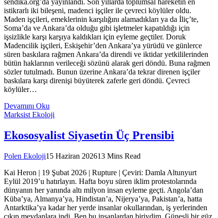
sendika.org’da yayınlandı. Son yıllarda toplumsal hareketin en
istikrarlı iki bileşeni, madenci işçiler ile çevreci köylüler oldu.
Maden işçileri, emeklerinin karşılığını alamadıkları ya da İliç’te,
Soma’da ve Ankara’da olduğu gibi işletmeler kapatıldığı için
işsizlikle karşı karşıya kaldıkları için eyleme geçtiler. Doruk
Madencilik işçileri, Eskişehir’den Ankara’ya yürüdü ve günlerce
süren baskılara rağmen Ankara’da direndi ve iktidar yetkililerinden
bütün haklarının verileceği sözünü alarak geri döndü. Buna rağmen
sözler tutulmadı. Bunun üzerine Ankara’da tekrar direnen işçiler
baskılara karşı direnişi büyüterek zaferle geri döndü. Çevreci
köylüler…
Devamını Oku
Marksist Ekoloji
Ekososyalist Siyasetin Üç Prensibi
Polen Ekoloji
15 Haziran 2026
13 Mins Read
Kai Heron | 19 Şubat 2026 | Rupture | Çeviri: Damla Altunyurt
Eylül 2019’u hatırlayın. Hafta boyu süren iklim protestolarında
dünyanın her yanında altı milyon insan eyleme geçti. Angola’dan
Küba’ya, Almanya’ya, Hindistan’a, Nijerya’ya, Pakistan’a, hatta
Antarktika’ya kadar her yerde insanlar okullarından, iş yerlerinden
çıkıp meydanlara indi. Ben bu insanlardan biriydim. Güneşli bir güz