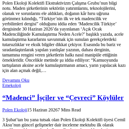
Polen Ekoloji Kolektifi Ekstraktivizm Çalışma Grubu’nun bilgi
notu. Maden şirketlerinin sektörün yatırımlarını, teknolojilerini,
olanak ve sorunlarını ele aldıkları, doğanın kâr hırsı uğruna
görünmez kılındığı, “Türkiye’nin ilk ve tek madencilik ve
yerbilimleri dergisi” olduğunu iddia eden ‘Madencilik Türkiye’
dergisinde 30 Haziran 2026’da yayınlanan ‘Açık Ocak
Madenciliğinde Kamulaştırma Neden Acele?’ başlıklı yazıda, acele
kamulaştırma kararlarını savunmak için sunulan gerekçelerdeki
tutarsızlıklar ve eksik bilgiler dikkat çekiyor. Esasında bu bariz ve
sıradanlaştırılarak yapılan yanlışlar yazının, dahası derginin,
tamamına rengini veren şirketlerin halkı nasıl manipüle ettiğinin
örnekleridir. Öncelikle metinde şu iddia ediliyor: “Kamuoyunda
tartışılanın aksine acele kamulaştırmanın amacı, yarın yapılacak kazı
için alan açmak değil,…
Devamını Oku
Emekoloji
“Madenci” İşçiler ve “Çevreci” Köylüler
Polen Ekoloji
15 Haziran 2026
7 Mins Read
3 Şubat’tan bu yana tutsak olan Polen Ekoloji Kolektifi üyesi Cemil
Aksu’nun güncel gelişmeler dair inceleme mektubu ilk olarak