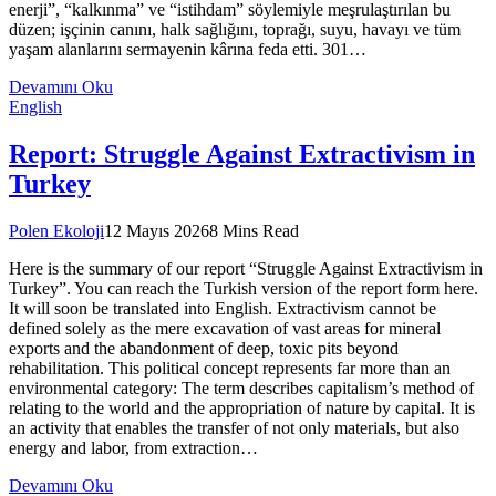
enerji”, “kalkınma” ve “istihdam” söylemiyle meşrulaştırılan bu
düzen; işçinin canını, halk sağlığını, toprağı, suyu, havayı ve tüm
yaşam alanlarını sermayenin kârına feda etti. 301…
Devamını Oku
English
Report: Struggle Against Extractivism in
Turkey
Polen Ekoloji
12 Mayıs 2026
8 Mins Read
Here is the summary of our report “Struggle Against Extractivism in
Turkey”. You can reach the Turkish version of the report form here.
It will soon be translated into English. Extractivism cannot be
defined solely as the mere excavation of vast areas for mineral
exports and the abandonment of deep, toxic pits beyond
rehabilitation. This political concept represents far more than an
environmental category: The term describes capitalism’s method of
relating to the world and the appropriation of nature by capital. It is
an activity that enables the transfer of not only materials, but also
energy and labor, from extraction…
Devamını Oku