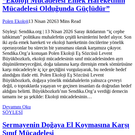
“Ekoloji Mücadelesi Emek Hareketinin
Mücadelesi Olduğunda Güçlüdür”
Polen Ekoloji
13 Nisan 2026
3 Mins Read
Söyleşi: Sendika.org | 13 Nisan 2026 Saray iktidarının “iç cephe
tahkimatı” politikası muhalefetin çeşitli kesimlerini hedef alıyor. Son
iki ayda emek hareketi ve ekoloji hareketinin öncülerine yönelik
operasyonlar bu sürecin bir yansıması olarak karşımıza çıkıyor.
Sendika.Org’a konuşan Polen Ekoloji Eş Sözcüsü Levent
Büyükbozkırlı, ekoloji mücadelesinin sınıf mücadelesinden ayrı
düşünülemeyeceğini, doğa talanına karşı direnişin emek sömürüsüne
karşı mücadeleyle iç içe geçtiğini vurgulayarak, bu nedenle hedef
alındığını ifade etti. Polen Ekoloji Eş Sözcüsü Levent
Büyükbozkırlı, doğaya yönelik müdahalelerin yalnızca çevreyi
değil, o topraklarda yaşayan ve geçinen insanları da doğrudan hedef
aldığını belirtti. Büyükbozkırlı’nın Sendika.Org’a verdiği demecin
tamamı ise şu şekilde: Ekoloji mücadelesinin…
Devamını Oku
SÖYLEŞİ
Sermayenin Doğaya El Koymasına Karşı
Sınıf Mücadelesi