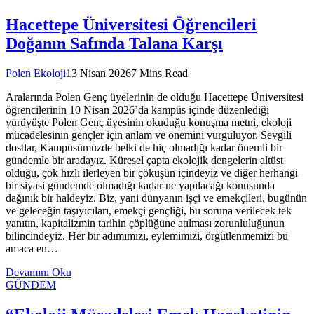
Hacettepe Üniversitesi Öğrencileri
Doğanın Safında Talana Karşı
Polen Ekoloji
13 Nisan 2026
7 Mins Read
Aralarında Polen Genç üyelerinin de olduğu Hacettepe Üniversitesi
öğrencilerinin 10 Nisan 2026’da kampüs içinde düzenlediği
yürüyüşte Polen Genç üyesinin okuduğu konuşma metni, ekoloji
mücadelesinin gençler için anlam ve önemini vurguluyor. Sevgili
dostlar, Kampüsümüzde belki de hiç olmadığı kadar önemli bir
gündemle bir aradayız. Küresel çapta ekolojik dengelerin altüst
olduğu, çok hızlı ilerleyen bir çöküşün içindeyiz ve diğer herhangi
bir siyasi gündemde olmadığı kadar ne yapılacağı konusunda
dağınık bir haldeyiz. Biz, yani dünyanın işçi ve emekçileri, bugünün
ve geleceğin taşıyıcıları, emekçi gençliği, bu soruna verilecek tek
yanıtın, kapitalizmin tarihin çöplüğüne atılması zorunluluğunun
bilincindeyiz. Her bir adımımızı, eylemimizi, örgütlenmemizi bu
amaca en…
Devamını Oku
GÜNDEM