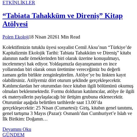
ETKİNLİKLER
“Tabiata Tahakküm ve Direniş” Kitap
Atölyesi
Polen Ekoloji
18 Nisan 2026
1 Min Read
Kolektifimizin tutuklu üyesi sosyalist Cemil Aksu’nun “Türkiye’de
Kapitalizmin Ekolojik Tarihi: Tabiata Tahakküm ve Direniş” kitabı
alanının nadir örneklerinden biri olarak üzerine konuşulmayı,
incelenmeyi hak ediyor. Yoldaşımızla dayanışmanın en ince
yollarından biri olarak onun üretimine vereceğimiz bu değerli
zamanı gelin birlikte zenginleştirelim. Atölye’ye bu linkten kayıt
olabilirsiniz. Atölyemiz dört oturum şeklinde gerçekleşecektir.
Katılımcılardan her oturumdan önce kitabın ilgili bölümünü okumuş
olmaları beklenmektedir. Formu dolduran katılımcılar, atölye ile ilgili
ek materyallerin paylaşılacağı bir iletişim grubuna eklenecektir.
Oturumlar aşağıda belirtilen tarihlerde saat 13.00’da
gerçekleşecektir: 25 Nisan (Cumartesi): Giriş, kitabın genel tanıtımı,
genel tartışma 3 Mayıs (Pazar): Osmanlı’dan Cumhuriyet’e Islah ve
İlk Birikim: Doğanın…
Devamını Oku
GÜNDEM