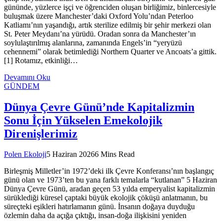
gününde, yüzlerce işçi ve öğrenciden oluşan birliğimiz, binlercesiyle
buluşmak üzere Manchester’daki Oxford Yolu’ndan Peterloo
Katliamı’nın yaşandığı, artık sterilize edilmiş bir şehir merkezi olan
St. Peter Meydanı’na yürüdü. Oradan sonra da Manchester’ın
soylulaştırılmış alanlarına, zamanında Engels’in “yeryüzü
cehennemi” olarak betimlediği Northern Quarter ve Ancoats’a gittik.
[1] Rotamız, etkinliği…
Devamını Oku
GÜNDEM
Dünya Çevre Günü’nde Kapitalizmin
Sonu İçin Yükselen Emekolojik
Direnişlerimiz
Polen Ekoloji
5 Haziran 2026
6 Mins Read
Birleşmiş Milletler’in 1972’deki ilk Çevre Konferansı’nın başlangıç
günü olan ve 1973’ten bu yana farklı temalarla “kutlanan” 5 Haziran
Dünya Çevre Günü, aradan geçen 53 yılda emperyalist kapitalizmin
sürüklediği küresel çaptaki büyük ekolojik çöküşü anlatmanın, bu
süreçteki eşikleri hatırlamanın günü. İnsanın doğaya duyduğu
özlemin daha da açığa çıktığı, insan-doğa ilişkisini yeniden