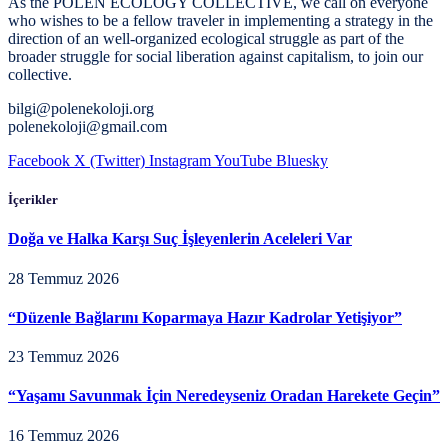
As the POLEN ECOLOGY COLLECTIVE, we call on everyone
who wishes to be a fellow traveler in implementing a strategy in the
direction of an well-organized ecological struggle as part of the
broader struggle for social liberation against capitalism, to join our
collective.
bilgi@polenekoloji.org
polenekoloji@gmail.com
Facebook
X (Twitter)
Instagram
YouTube
Bluesky
İçerikler
Doğa ve Halka Karşı Suç İşleyenlerin Aceleleri Var
28 Temmuz 2026
“Düzenle Bağlarını Koparmaya Hazır Kadrolar Yetişiyor”
23 Temmuz 2026
“Yaşamı Savunmak İçin Neredeyseniz Oradan Harekete Geçin”
16 Temmuz 2026