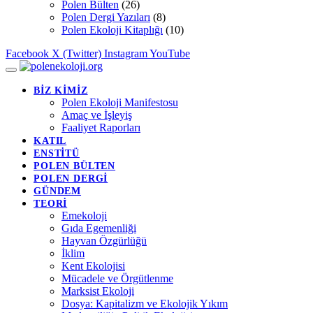
Polen Bülten
(26)
Polen Dergi Yazıları
(8)
Polen Ekoloji Kitaplığı
(10)
Facebook
X (Twitter)
Instagram
YouTube
BİZ KİMİZ
Polen Ekoloji Manifestosu
Amaç ve İşleyiş
Faaliyet Raporları
KATIL
ENSTİTÜ
POLEN BÜLTEN
POLEN DERGİ
GÜNDEM
TEORİ
Emekoloji
Gıda Egemenliği
Hayvan Özgürlüğü
İklim
Kent Ekolojisi
Mücadele ve Örgütlenme
Marksist Ekoloji
Dosya: Kapitalizm ve Ekolojik Yıkım