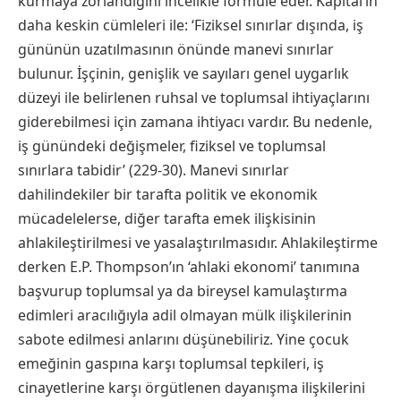
kurmaya zorlandığını incelikle formüle eder. Kapital’in
daha keskin cümleleri ile: ‘Fiziksel sınırlar dışında, iş
gününün uzatılmasının önünde manevi sınırlar
bulunur. İşçinin, genişlik ve sayıları genel uygarlık
düzeyi ile belirlenen ruhsal ve toplumsal ihtiyaçlarını
giderebilmesi için zamana ihtiyacı vardır. Bu nedenle,
iş günündeki değişmeler, fiziksel ve toplumsal
sınırlara tabidir’ (229-30). Manevi sınırlar
dahilindekiler bir tarafta politik ve ekonomik
mücadelelerse, diğer tarafta emek ilişkisinin
ahlakileştirilmesi ve yasalaştırılmasıdır. Ahlakileştirme
derken E.P. Thompson’ın ‘ahlaki ekonomi’ tanımına
başvurup toplumsal ya da bireysel kamulaştırma
edimleri aracılığıyla adil olmayan mülk ilişkilerinin
sabote edilmesi anlarını düşünebiliriz. Yine çocuk
emeğinin gaspına karşı toplumsal tepkileri, iş
cinayetlerine karşı örgütlenen dayanışma ilişkilerini