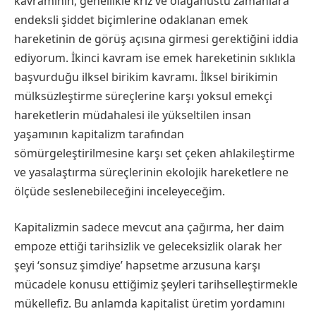
kavramının, genellikle kriz ve olağanüstü zamanlara
endeksli şiddet biçimlerine odaklanan emek
hareketinin de görüş açısına girmesi gerektiğini iddia
ediyorum. İkinci kavram ise emek hareketinin sıklıkla
başvurduğu ilksel birikim kavramı. İlksel birikimin
mülksüzleştirme süreçlerine karşı yoksul emekçi
hareketlerin müdahalesi ile yükseltilen insan
yaşamının kapitalizm tarafından
sömürgeleştirilmesine karşı set çeken ahlakileştirme
ve yasalaştırma süreçlerinin ekolojik hareketlere ne
ölçüde seslenebileceğini inceleyeceğim.
Kapitalizmin sadece mevcut ana çağırma, her daim
empoze ettiği tarihsizlik ve geleceksizlik olarak her
şeyi ‘sonsuz şimdiye’ hapsetme arzusuna karşı
mücadele konusu ettiğimiz şeyleri tarihselleştirmekle
mükellefiz. Bu anlamda kapitalist üretim yordamını