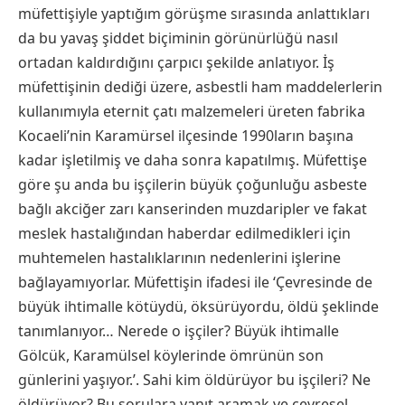
müfettişiyle yaptığım görüşme sırasında anlattıkları
da bu yavaş şiddet biçiminin görünürlüğü nasıl
ortadan kaldırdığını çarpıcı şekilde anlatıyor. İş
müfettişinin dediği üzere, asbestli ham maddelerlerin
kullanımıyla eternit çatı malzemeleri üreten fabrika
Kocaeli’nin Karamürsel ilçesinde 1990ların başına
kadar işletilmiş ve daha sonra kapatılmış. Müfettişe
göre şu anda bu işçilerin büyük çoğunluğu asbeste
bağlı akciğer zarı kanserinden muzdaripler ve fakat
meslek hastalığından haberdar edilmedikleri için
muhtemelen hastalıklarının nedenlerini işlerine
bağlayamıyorlar. Müfettişin ifadesi ile ‘Çevresinde de
büyük ihtimalle kötüydü, öksürüyordu, öldü şeklinde
tanımlanıyor… Nerede o işçiler? Büyük ihtimalle
Gölcük, Karamülsel köylerinde ömrünün son
günlerini yaşıyor.’. Sahi kim öldürüyor bu işçileri? Ne
öldürüyor? Bu sorulara yanıt aramak ve çevresel