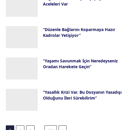
Aceleleri Var
28 Temmuz 2026
“Düzenle Bağlarını Koparmaya Hazır
Kadrolar Yetişiyor”
23 Temmuz 2026
“Yaşamı Savunmak İçin Neredeyseniz
Oradan Harekete Geçin”
16 Temmuz 2026
“Yasallık Krizi Var. Bu Dosyanın Yasadışı
Olduğunu İleri Sürebilirim”
14 Temmuz 2026
Next
…