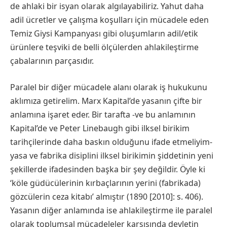
de ahlaki bir isyan olarak algılayabiliriz. Yahut daha
adil ücretler ve çalışma koşulları için mücadele eden
Temiz Giysi Kampanyası gibi oluşumların adil/etik
ürünlere teşviki de belli ölçülerden ahlakileştirme
çabalarının parçasıdır.
Paralel bir diğer mücadele alanı olarak iş hukukunu
aklımıza getirelim. Marx Kapital’de yasanın çifte bir
anlamına işaret eder. Bir tarafta -ve bu anlamının
Kapital’de ve Peter Linebaugh gibi ilksel birikim
tarihçilerinde daha baskın olduğunu ifade etmeliyim-
yasa ve fabrika disiplini ilksel birikimin şiddetinin yeni
şekillerde ifadesinden başka bir şey değildir. Öyle ki
‘köle güdücülerinin kırbaçlarının yerini (fabrikada)
gözcülerin ceza kitabı’ almıştır (1890 [2010]: s. 406).
Yasanın diğer anlamında ise ahlakileştirme ile paralel
olarak toplumsal mücadeleler karşısında devletin