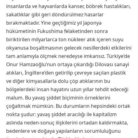
insanlarda ve hayvanlarda kanser, böbrek hastalıkları,
sakatlıklar gibi geri döndürülmez hasarlar
bırakmaktadır. Yine geçtiğimiz yıl Japonya
hükümetinin Fukushima felaketinden sonra
biriktirilen milyarlarca ton nükleer atık içeren suyu
okyanusa boşaltmasının gelecek nesillerdeki etkilerini
tam anlamıyla ölçmek neredeyse imkansız. Türkiye’de
Onur Hamzaoğlu’nun ortaya çıkardığı Dilovası sanayi
atıkları, İngiltere’den getirilip çevreye saçılan plastik
ve diğer kimyasallarla dolu çöp atıklarının bu
bölgelerdeki insan hayatını uzun yıllar tehdit edeceği
malum. Bu yavaş şiddet biçiminin örneklerini
çoğaltmak mümkün. Bu durumların hepsindeki ortak
nokta şudur: yavaş şiddet aracılığı ile kapitalizm
aslında neden-sonuç ilişkilerini ortadan kaldırmakta,
bedenlere ve doğaya yapılanların sorumluluğunu