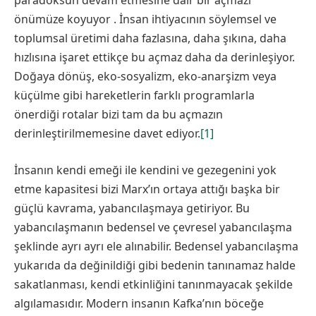
paradoksun devam etmesine dair bir açmazı
önümüze koyuyor . İnsan ihtiyacının söylemsel ve
toplumsal üretimi daha fazlasına, daha şıkına, daha
hızlısına işaret ettikçe bu açmaz daha da derinleşiyor.
Doğaya dönüş, eko-sosyalizm, eko-anarşizm veya
küçülme gibi hareketlerin farklı programlarla
önerdiği rotalar bizi tam da bu açmazın
derinleştirilmemesine davet ediyor.
[1]
İnsanın kendi emeği ile kendini ve gezegenini yok
etme kapasitesi bizi Marx’ın ortaya attığı başka bir
güçlü kavrama, yabancılaşmaya getiriyor. Bu
yabancılaşmanın bedensel ve çevresel yabancılaşma
şeklinde ayrı ayrı ele alınabilir. Bedensel yabancılaşma
yukarıda da değinildiği gibi bedenin tanınamaz halde
sakatlanması, kendi etkinliğini tanınmayacak şekilde
algılamasıdır. Modern insanın Kafka’nın böceğe