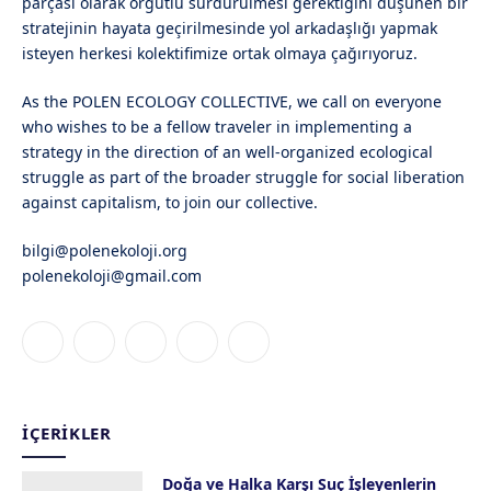
parçası olarak örgütlü sürdürülmesi gerektiğini düşünen bir
stratejinin hayata geçirilmesinde yol arkadaşlığı yapmak
isteyen herkesi kolektifimize ortak olmaya çağırıyoruz.
As the POLEN ECOLOGY COLLECTIVE, we call on everyone
who wishes to be a fellow traveler in implementing a
strategy in the direction of an well-organized ecological
struggle as part of the broader struggle for social liberation
against capitalism, to join our collective.
bilgi@polenekoloji.org
polenekoloji@gmail.com
Facebook
X
Instagram
YouTube
Bluesky
(Twitter)
İÇERIKLER
Doğa ve Halka Karşı Suç İşleyenlerin