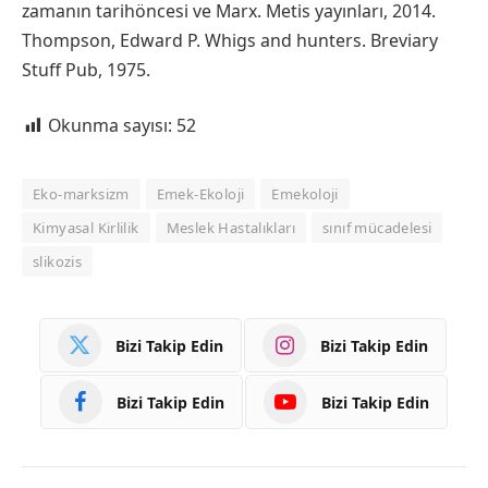
zamanın tarihöncesi ve Marx. Metis yayınları, 2014.
Thompson, Edward P. Whigs and hunters. Breviary
Stuff Pub, 1975.
Okunma sayısı:
52
Eko-marksizm
Emek-Ekoloji
Emekoloji
Kimyasal Kirlilik
Meslek Hastalıkları
sınıf mücadelesi
slikozis
Bizi Takip Edin
Bizi Takip Edin
Bizi Takip Edin
Bizi Takip Edin