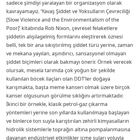
sadece şimdiyi yaralayan bir organizasyon olarak
kavrayamayız. ‘Yavaş Şiddet ve Yoksulların Çevreciliği
[Slow Violence and the Environmentalism of the
Poor]’ kitabında Rob Nixon, çevresel felaketlere
şiddetin alışılagelmiş formlarını eleştirerek öznesi
belli, tek bir ana sıkıştırılmış şiddet türü yerine, zaman
ve mekana yayılan, aşındırıcı, sansasyonel olmayan
şiddet biçimleri olarak bakmayı önerir. Örnek verecek
olursak, mesela tarımda çok yoğun bir şekilde
kullanılan böcek ilaçları olan DDT’ler doğaya
karışmakta, başta meme kanseri olmak üzere birçok
kanser olgusunun görülme sıklığını artırmaktadır.
İkinci bir örnekle, klasik petrol-gaz çıkarma
yöntemleri yerine son yıllarda kullanılmaya başlayan
ve binlerce ton suyla karıştırılan zehirli kimyasalların
hidrolik sistemlerle toprağın altına pompalanmasına
dayanan endüstriyel etkinlikler içme suları yoluyla