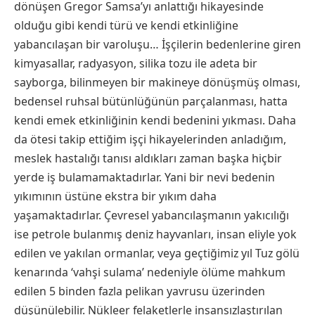
dönüşen Gregor Samsa’yı anlattığı hikayesinde
olduğu gibi kendi türü ve kendi etkinliğine
yabancılaşan bir varoluşu… İşçilerin bedenlerine giren
kimyasallar, radyasyon, silika tozu ile adeta bir
sayborga, bilinmeyen bir makineye dönüşmüş olması,
bedensel ruhsal bütünlüğünün parçalanması, hatta
kendi emek etkinliğinin kendi bedenini yıkması. Daha
da ötesi takip ettiğim işçi hikayelerinden anladığım,
meslek hastalığı tanısı aldıkları zaman başka hiçbir
yerde iş bulamamaktadırlar. Yani bir nevi bedenin
yıkımının üstüne ekstra bir yıkım daha
yaşamaktadırlar. Çevresel yabancılaşmanın yakıcılığı
ise petrole bulanmış deniz hayvanları, insan eliyle yok
edilen ve yakılan ormanlar, veya geçtiğimiz yıl Tuz gölü
kenarında ‘vahşi sulama’ nedeniyle ölüme mahkum
edilen 5 binden fazla pelikan yavrusu üzerinden
düşünülebilir. Nükleer felaketlerle insansızlaştırılan