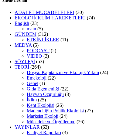
Sitede Gezinin
ADALET MÜCADELELERİ
(30)
EKOLOJİ/İKLİM HAREKETLERİ
(74)
English
(23)
maın
(5)
GÜNDEM
(312)
ETKİNLİKLER
(11)
MEDYA
(5)
PODCAST
(2)
VIDEO
(3)
SÖYLEŞİ
(53)
TEORİ
(264)
Dosya: Kapitalizm ve Ekolojik Yıkım
(24)
Emekoloji
(22)
Genel
(1)
Gıda Egemenliği
(22)
Hayvan Özgürlüğü
(8)
İklim
(25)
Kent Ekolojisi
(26)
Madenciliğin Politik Ekolojisi
(27)
Marksist Ekoloji
(24)
Mücadele ve Örgütlenme
(26)
YAYINLAR
(63)
Faaliyet Raporları
(3)