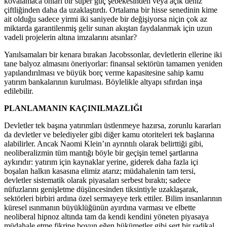
kovalamaca onları bir süper güç şebekesinden veya açık deniz
çiftliğinden daha da uzaklaştırdı. Ortalama bir hisse senedinin kime
ait olduğu sadece yirmi iki saniyede bir değişiyorsa niçin çok az
miktarda garantilenmiş gelir sunan akıştan faydalanmak için uzun
vadeli projelerin altına imzalarını atsınlar?
Yanılsamaları bir kenara bırakan Jacobssonlar, devletlerin ellerine iki
tane balyoz almasını öneriyorlar: finansal sektörün tamamen yeniden
yapılandırılması ve büyük borç verme kapasitesine sahip kamu
yatırım bankalarının kurulması. Böylelikle altyapı sıfırdan inşa
edilebilir.
PLANLAMANIN KAÇINILMAZLIĞI
Devletler tek başına yatırımları üstlenmeye hazırsa, zorunlu kararları
da devletler ve belediyeler gibi diğer kamu otoriteleri tek başlarına
alabilirler. Ancak Naomi Klein’ın ayrıntılı olarak belirttiği gibi,
neoliberalizmin tüm mantığı böyle bir geçişin temel şartlarına
aykırıdır: yatırım için kaynaklar yerine, giderek daha fazla içi
boşalan halkın kasasına elimiz atarız; müdahalenin tam tersi,
devletler sistematik olarak piyasaları serbest bıraktı; sadece
nüfuzlarını genişletme düşüncesinden tiksintiyle uzaklaşarak,
sektörleri birbiri ardına özel sermayeye terk ettiler. Bilim insanlarının
küresel ısınmanın büyüklüğünün ayırdına varması ve elbette
neoliberal hipnoz altında tam da kendi kendini yöneten piyasaya
müdahale etme fikrine boyun eğen hükümetler gibi sert bir radikal