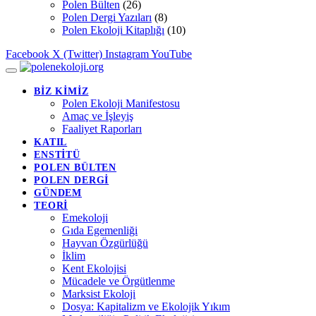
Polen Bülten
(26)
Polen Dergi Yazıları
(8)
Polen Ekoloji Kitaplığı
(10)
Facebook
X (Twitter)
Instagram
YouTube
BİZ KİMİZ
Polen Ekoloji Manifestosu
Amaç ve İşleyiş
Faaliyet Raporları
KATIL
ENSTİTÜ
POLEN BÜLTEN
POLEN DERGİ
GÜNDEM
TEORİ
Emekoloji
Gıda Egemenliği
Hayvan Özgürlüğü
İklim
Kent Ekolojisi
Mücadele ve Örgütlenme
Marksist Ekoloji
Dosya: Kapitalizm ve Ekolojik Yıkım