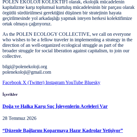
POLEN EKOLOJİ KOLEKTİFİ olarak, ekolojik mücadelenin
kapitalizme karşı toplumsal kurtuluş mücadelesinin bir parçası olarak
örgütlü sürdürülmesi gerektiğini düşünen bir stratejinin hayata
geçirilmesinde yol arkadaşlığı yapmak isteyen herkesi kolektifimize
ortak olmaya çağırıyoruz.
As the POLEN ECOLOGY COLLECTIVE, we call on everyone
who wishes to be a fellow traveler in implementing a strategy in the
direction of an well-organized ecological struggle as part of the
broader struggle for social liberation against capitalism, to join our
collective.
bilgi@polenekoloji.org
polenekoloji@gmail.com
Facebook
X (Twitter)
Instagram
YouTube
Bluesky
İçerikler
Doğa ve Halka Karşı Suç İşleyenlerin Aceleleri Var
28 Temmuz 2026
“Düzenle Bağlarını Koparmaya Hazır Kadrolar Yetişiyor”