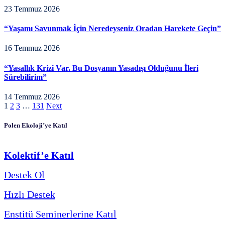
23 Temmuz 2026
“Yaşamı Savunmak İçin Neredeyseniz Oradan Harekete Geçin”
16 Temmuz 2026
“Yasallık Krizi Var. Bu Dosyanın Yasadışı Olduğunu İleri
Sürebilirim”
14 Temmuz 2026
1
2
3
…
131
Next
Polen Ekoloji’ye Katıl
Kolektif’e Katıl
Destek Ol
Hızlı Destek
Enstitü Seminerlerine Katıl