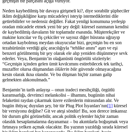
geçmişin bir parçasını açığa vuruyor.
Neden kaybedilmiş bir davaya girişmeli ki?, diye sorabilir şüpheciler
iklim değişikliğine karşı mücadeleyi isteyip istemediklerini dile
getirebilirler ve nedensiz değiller. Fakat yenilgi konumuna yerleşip
oradan mücadele etmek yeni bir şey değil: küresel ısınmanın kendisi
de kaybedilmiş davaların bir toplamıdır esasında. Müşterekçiler ve
makine kırıcılar ve fiş çekiciler ve sayısız diğer hüsrana uğrayıp
ortadan kaybolmuş meydan okuyucular bizi, geçmişin bu en son
tezahürünün verdiği güç aracılığıyla “tehlike anını” aşırı ve eşi
benzeri görülmemiş bir şey olarak ele alıp yeniden düşünmeye sevk
ederler. Veya, Benjamin’in olağanüstü öngörülü sözleriyle:
“Geçmişin içinden gelen ümit kıvılcımını estirebilecek tek tarihçi,
muzaffer olursa düşmandan
ölülerin bile
güvende olmayacağına
kesin olarak ikna olandır. Ve bu düşman hiçbir zaman galip
gelmekten alıkonulmadı.”
Benjamin’in tarih anlayışı – onun iradeci mesihçiliği, örgütlü
karamsarlığı, devrimci melankolisi – ilhamını, bugünün nihai
felaketini raydan çıkarmak üzere ezilenlerin mirasından alır. Ve
bugün ihtiyaç duyulan şey, bir tür Plug Plot İsyanları’nın
[1]
küresel
bir versiyonu değilse? Git ve ateşi söndür! Bu, son derece imkansız
bir durum gibi görünebilir, ancak politik eylemler hiçbir zaman
olasılık hesaplamalarına dayanamaz – bu akıntılarla boğuşmak veya
fırtınaya yelken açmak olacaktır. Bu yazının yazıldığı sırada küresel