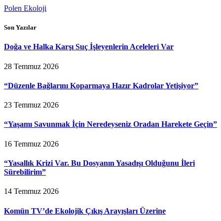
Polen Ekoloji
Son Yazılar
Doğa ve Halka Karşı Suç İşleyenlerin Aceleleri Var
28 Temmuz 2026
“Düzenle Bağlarını Koparmaya Hazır Kadrolar Yetişiyor”
23 Temmuz 2026
“Yaşamı Savunmak İçin Neredeyseniz Oradan Harekete Geçin”
16 Temmuz 2026
“Yasallık Krizi Var. Bu Dosyanın Yasadışı Olduğunu İleri
Sürebilirim”
14 Temmuz 2026
Komün TV’de Ekolojik Çıkış Arayışları Üzerine