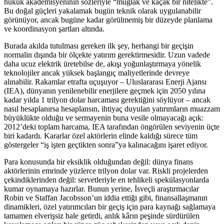
hukuk akademisyeninin sözleriyle “muğlak ve kaçak bir nitelikte”.
Bu doğal güçleri yakalamak bugün teknik olarak uygulanabilir
görünüyor, ancak bugüne kadar görülmemiş bir düzeyde planlama
ve koordinasyon şartları altında.
Burada akılda tutulması gereken ilk şey, herhangi bir geçişin
normalin dışında bir ölçekte yatırım gerektirmesidir. Uzun vadede
daha ucuz elektrik üretebilse de, akışı yoğunlaştırmaya yönelik
teknolojiler ancak yüksek başlangıç maliyetlerinde devreye
alınabilir. Rakamlar etrafta uçuşuyor – Uluslararası Enerji Ajansı
(IEA), dünyanın yenilenebilir enerjilere geçmek için 2050 yılına
kadar yılda 1 trilyon dolar harcaması gerektiğini söylüyor – ancak
nasıl hesaplanırsa hesaplansın, ihtiyaç duyulan yatırımların muazzam
büyüklükte olduğu ve sermayenin buna vesile olmayacağı açık:
2012’deki toplam harcama, IEA tarafından öngörülen seviyenin üçte
biri kadardı. Kararlar özel aktörlerin elinde kaldığı sürece tüm
göstergeler “iş işten geçtikten sonra”ya kalınacağını işaret ediyor.
Para konusunda bir eksiklik olduğundan değil: dünya finans
aktörlerinin emrinde yüzlerce trilyon dolar var. Riskli projelerden
çekindiklerinden değil: servetleriyle en tehlikeli spekülasyonlarda
kumar oynamaya hazırlar. Bunun yerine, İsveçli araştırmacılar
Robin ve Staffan Jacobsson’un iddia ettiği gibi, finansallaşmanın
dinamikleri, özel yatırımcıları bir geçiş için para kaynağı sağlamaya
tamamen elverişsiz hale getirdi, anlık kârın peşinde sürdürülen