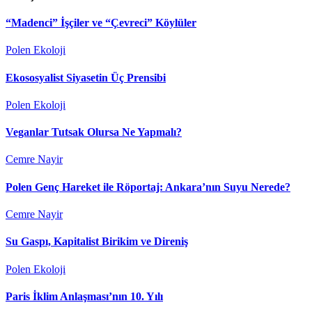
“Madenci” İşçiler ve “Çevreci” Köylüler
Polen Ekoloji
Ekososyalist Siyasetin Üç Prensibi
Polen Ekoloji
Veganlar Tutsak Olursa Ne Yapmalı?
Cemre Nayir
Polen Genç Hareket ile Röportaj: Ankara’nın Suyu Nerede?
Cemre Nayir
Su Gaspı, Kapitalist Birikim ve Direniş
Polen Ekoloji
Paris İklim Anlaşması’nın 10. Yılı