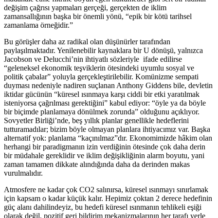
değişim çağrısı yapmaları gerçeği, gerçekten de iklim
zamansallığının başka bir önemli yönü, “epik bir kötü tarihsel
zamanlama örneğidir.”
Bu görüşler daha az radikal olan düşünürler tarafından
paylaşılmaktadır. Yenilenebilir kaynaklara bir U dönüşü, yalnızca
Jacobson ve Delucchi’nin ihtiyatlı sözleriyle ifade edilirse
“geleneksel ekonomik teşviklerin ötesindeki uyumlu sosyal ve
politik çabalar” yoluyla gerçekleştirilebilir. Komünizme sempati
duyması nedeniyle nadiren suçlanan Anthony Giddens bile, devletin
iktidar gücünün “küresel ısınmaya karşı ciddi bir etki yaratılmak
isteniyorsa çağrılması gerektiğini” kabul ediyor: “öyle ya da böyle
bir biçimde planlamaya dönülmek zorunda” olduğunu açıklıyor.
Sovyetler Birliği’nde, beş yıllık planlar genellikle hedeflerini
tutturamadılar; bizim böyle olmayan planlara ihtiyacımız var. Başka
alternatif yok: planlama “kaçınılmaz”dır. Ekonomimizde hâkim olan
herhangi bir paradigmanın izin verdiğinin ötesinde çok daha derin
bir müdahale gereklidir ve iklim değişikliğinin alarm boyutu, yani
zaman tamamen dikkate alındığında daha da derinden makas
vurulmalıdır.
Atmosfere ne kadar çok CO2 salınırsa, küresel ısınmayı sınırlamak
için kapsam o kadar küçük kalır. Hepimiz çoktan 2 derece hedefinin
güç alanı dahilindeyiz, bu hedefi küresel ısınmanın tehlikeli eşiği
olarak değil, pozitif geri bildirim mekanizmalarının her tarafı yerle