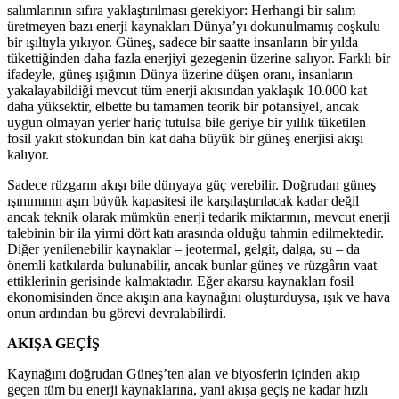
salımlarının sıfıra yaklaştırılması gerekiyor: Herhangi bir salım
üretmeyen bazı enerji kaynakları Dünya’yı dokunulmamış coşkulu
bir ışıltıyla yıkıyor. Güneş, sadece bir saatte insanların bir yılda
tükettiğinden daha fazla enerjiyi gezegenin üzerine salıyor. Farklı bir
ifadeyle, güneş ışığının Dünya üzerine düşen oranı, insanların
yakalayabildiği mevcut tüm enerji akısından yaklaşık 10.000 kat
daha yüksektir, elbette bu tamamen teorik bir potansiyel, ancak
uygun olmayan yerler hariç tutulsa bile geriye bir yıllık tüketilen
fosil yakıt stokundan bin kat daha büyük bir güneş enerjisi akışı
kalıyor.
Sadece rüzgarın akışı bile dünyaya güç verebilir. Doğrudan güneş
ışınımının aşırı büyük kapasitesi ile karşılaştırılacak kadar değil
ancak teknik olarak mümkün enerji tedarik miktarının, mevcut enerji
talebinin bir ila yirmi dört katı arasında olduğu tahmin edilmektedir.
Diğer yenilenebilir kaynaklar – jeotermal, gelgit, dalga, su – da
önemli katkılarda bulunabilir, ancak bunlar güneş ve rüzgârın vaat
ettiklerinin gerisinde kalmaktadır. Eğer akarsu kaynakları fosil
ekonomisinden önce akışın ana kaynağını oluşturduysa, ışık ve hava
onun ardından bu görevi devralabilirdi.
AKIŞA GEÇİŞ
Kaynağını doğrudan Güneş’ten alan ve biyosferin içinden akıp
geçen tüm bu enerji kaynaklarına, yani akışa geçiş ne kadar hızlı