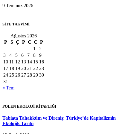
9 Temmuz 2026
SİTE TAKVİMİ
Ağustos 2026
P
S
Ç
P
C
C
P
1
2
3
4
5
6
7
8
9
10
11
12
13
14
15
16
17
18
19
20
21
22
23
24
25
26
27
28
29
30
31
« Tem
POLEN EKOLOJİ KİTAPLIĞI
Tabiata Tahakküm ve Direniş: Türkiye’de Kapitalizmin
Ekolojik Tarihi