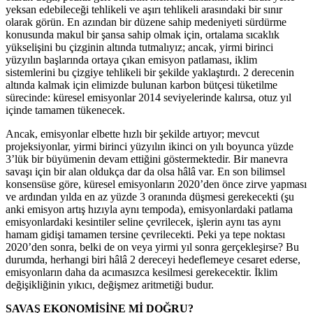
yeksan edebileceği tehlikeli ve aşırı tehlikeli arasındaki bir sınır
olarak görün. En azından bir düzene sahip medeniyeti sürdürme
konusunda makul bir şansa sahip olmak için, ortalama sıcaklık
yükselişini bu çizginin altında tutmalıyız; ancak, yirmi birinci
yüzyılın başlarında ortaya çıkan emisyon patlaması, iklim
sistemlerini bu çizgiye tehlikeli bir şekilde yaklaştırdı. 2 derecenin
altında kalmak için elimizde bulunan karbon bütçesi tüketilme
sürecinde: küresel emisyonlar 2014 seviyelerinde kalırsa, otuz yıl
içinde tamamen tükenecek.
Ancak, emisyonlar elbette hızlı bir şekilde artıyor; mevcut
projeksiyonlar, yirmi birinci yüzyılın ikinci on yılı boyunca yüzde
3’lük bir büyümenin devam ettiğini göstermektedir. Bir manevra
savaşı için bir alan oldukça dar da olsa hâlâ var. En son bilimsel
konsensüse göre, küresel emisyonların 2020’den önce zirve yapması
ve ardından yılda en az yüzde 3 oranında düşmesi gerekecekti (şu
anki emisyon artış hızıyla aynı tempoda), emisyonlardaki patlama
emisyonlardaki kesintiler seline çevrilecek, işlerin aynı tas aynı
hamam gidişi tamamen tersine çevrilecekti. Peki ya tepe noktası
2020’den sonra, belki de on veya yirmi yıl sonra gerçekleşirse? Bu
durumda, herhangi biri hâlâ 2 dereceyi hedeflemeye cesaret ederse,
emisyonların daha da acımasızca kesilmesi gerekecektir. İklim
değişikliğinin yıkıcı, değişmez aritmetiği budur.
SAVAŞ EKONOMİSİNE Mİ DOĞRU?