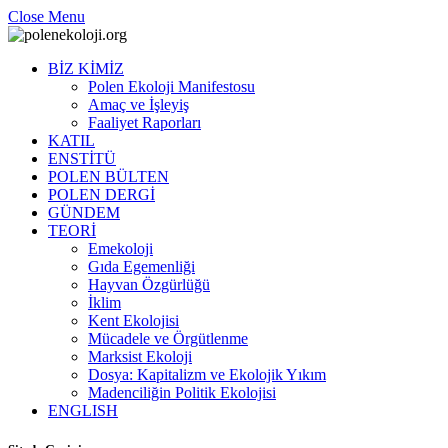
Close Menu
BİZ KİMİZ
Polen Ekoloji Manifestosu
Amaç ve İşleyiş
Faaliyet Raporları
KATIL
ENSTİTÜ
POLEN BÜLTEN
POLEN DERGİ
GÜNDEM
TEORİ
Emekoloji
Gıda Egemenliği
Hayvan Özgürlüğü
İklim
Kent Ekolojisi
Mücadele ve Örgütlenme
Marksist Ekoloji
Dosya: Kapitalizm ve Ekolojik Yıkım
Madenciliğin Politik Ekolojisi
ENGLISH