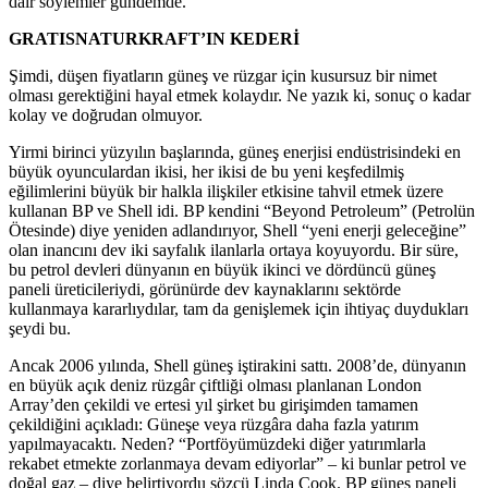
dair söylemler gündemde.
GRATISNATURKRAFT’IN KEDERİ
Şimdi, düşen fiyatların güneş ve rüzgar için kusursuz bir nimet
olması gerektiğini hayal etmek kolaydır. Ne yazık ki, sonuç o kadar
kolay ve doğrudan olmuyor.
Yirmi birinci yüzyılın başlarında, güneş enerjisi endüstrisindeki en
büyük oyunculardan ikisi, her ikisi de bu yeni keşfedilmiş
eğilimlerini büyük bir halkla ilişkiler etkisine tahvil etmek üzere
kullanan BP ve Shell idi. BP kendini “Beyond Petroleum” (Petrolün
Ötesinde) diye yeniden adlandırıyor, Shell “yeni enerji geleceğine”
olan inancını dev iki sayfalık ilanlarla ortaya koyuyordu. Bir süre,
bu petrol devleri dünyanın en büyük ikinci ve dördüncü güneş
paneli üreticileriydi, görünürde dev kaynaklarını sektörde
kullanmaya kararlıydılar, tam da genişlemek için ihtiyaç duydukları
şeydi bu.
Ancak 2006 yılında, Shell güneş iştirakini sattı. 2008’de, dünyanın
en büyük açık deniz rüzgâr çiftliği olması planlanan London
Array’den çekildi ve ertesi yıl şirket bu girişimden tamamen
çekildiğini açıkladı: Güneşe veya rüzgâra daha fazla yatırım
yapılmayacaktı. Neden? “Portföyümüzdeki diğer yatırımlarla
rekabet etmekte zorlanmaya devam ediyorlar” – ki bunlar petrol ve
doğal gaz – diye belirtiyordu sözcü Linda Cook. BP güneş paneli