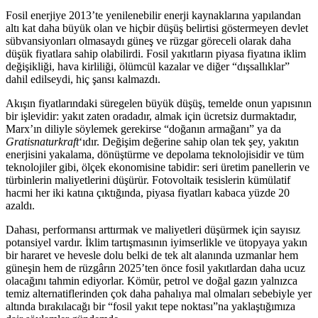
Fosil enerjiye 2013’te yenilenebilir enerji kaynaklarına yapılandan
altı kat daha büyük olan ve hiçbir düşüş belirtisi göstermeyen devlet
sübvansiyonları olmasaydı güneş ve rüzgar göreceli olarak daha
düşük fiyatlara sahip olabilirdi. Fosil yakıtların piyasa fiyatına iklim
değişikliği, hava kirliliği, ölümcül kazalar ve diğer “dışsallıklar”
dahil edilseydi, hiç şansı kalmazdı.
Akışın fiyatlarındaki süregelen büyük düşüş, temelde onun yapısının
bir işlevidir: yakıt zaten oradadır, almak için ücretsiz durmaktadır,
Marx’ın diliyle söylemek gerekirse “doğanın armağanı” ya da
Gratisnaturkraft
‘ıdır. Değişim değerine sahip olan tek şey, yakıtın
enerjisini yakalama, dönüştürme ve depolama teknolojisidir ve tüm
teknolojiler gibi, ölçek ekonomisine tabidir: seri üretim panellerin ve
türbinlerin maliyetlerini düşürür. Fotovoltaik tesislerin kümülatif
hacmi her iki katına çıktığında, piyasa fiyatları kabaca yüzde 20
azaldı.
Dahası, performansı arttırmak ve maliyetleri düşürmek için sayısız
potansiyel vardır. İklim tartışmasının iyimserlikle ve ütopyaya yakın
bir hararet ve hevesle dolu belki de tek alt alanında uzmanlar hem
güneşin hem de rüzgârın 2025’ten önce fosil yakıtlardan daha ucuz
olacağını tahmin ediyorlar. Kömür, petrol ve doğal gazın yalnızca
temiz alternatiflerinden çok daha pahalıya mal olmaları sebebiyle yer
altında bırakılacağı bir “fosil yakıt tepe noktası”na yaklaştığımıza