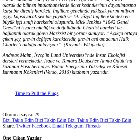
olarak da bilinen imalathanelerde ücret kesintilerinin dayatılmasına
karşı bir direniş hareketi, İngiltere genelinde yaklaşık yarım milyon
işçiyi kapsayacak şekilde yayıldı ve 19. yüzyıl İngiltere’sindeki en
büyük işçi sınıfı hareketini oluşturdu. Mick Jenkins “1842 Genel
Grevi”ni isyancı niteliği ve doğallığında Chartist hareketi ile
bağlantılı olarak gören Marksist bir yorum sunuyor: “Açıkça ortaya
çıkan şey, grevin değişen karakteridir, grevin asıl amacının Halk
Charter’ı olduğu anlayışıdır”. (Kaynak: Wikipedia)
Andreas Malm, İsveç’in Lund Üniversitesi’nde İnsan Ekolojisi
dersleri vermektedir. Isaac ve Tamara Deutscher Anma Ödülü’nü
kazanan Fosil Sermaye: Buhar Enerjisinin Yükselişi ve Küresel
Isınmanın Kökenleri (Verso, 2016) kitabının yazarıdır.
Time to Pull the Plugs
Okunma sayısı:
29
Bizi Takip Edin
Bizi Takip Edin
Bizi Takip Edin
Bizi Takip Edin
Share.
Twitter
Facebook
Email
Telegram
Threads
Öne Çıkan Yazılar