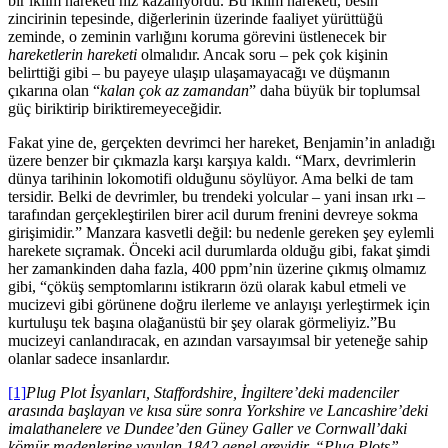
bir iklim hareketi hız kazanıyordu. Bu iklim hareketi, besin
zincirinin tepesinde, diğerlerinin üzerinde faaliyet yürüttüğü
zeminde, o zeminin varlığını koruma görevini üstlenecek bir
hareketlerin hareketi
olmalıdır. Ancak soru – pek çok kişinin
belirttiği gibi – bu payeye ulaşıp ulaşamayacağı ve düşmanın
çıkarına olan “
kalan çok az zamandan
” daha büyük bir toplumsal
güç biriktirip biriktiremeyeceğidir.
Fakat yine de, gerçekten devrimci her hareket, Benjamin’in anladığı
üzere benzer bir çıkmazla karşı karşıya kaldı. “Marx, devrimlerin
dünya tarihinin lokomotifi olduğunu söylüyor. Ama belki de tam
tersidir. Belki de devrimler, bu trendeki yolcular – yani insan ırkı –
tarafından gerçekleştirilen birer acil durum frenini devreye sokma
girişimidir.” Manzara kasvetli değil: bu nedenle gereken şey eylemli
harekete sıçramak. Önceki acil durumlarda olduğu gibi, fakat şimdi
her zamankinden daha fazla, 400 ppm’nin üzerine çıkmış olmamız
gibi, “çöküş semptomlarını istikrarın özü olarak kabul etmeli ve
mucizevi gibi görünene doğru ilerleme ve anlayışı yerleştirmek için
kurtuluşu tek başına olağanüstü bir şey olarak görmeliyiz.”Bu
mucizeyi canlandıracak, en azından varsayımsal bir yeteneğe sahip
olanlar sadece insanlardır.
[1]
Plug Plot İsyanları, Staffordshire, İngiltere’deki madenciler
arasında başlayan ve kısa süre sonra Yorkshire ve Lancashire’deki
imalathanelere ve Dundee’den Güney Galler ve Cornwall’daki
kömür madenlerine yayılan 1842 genel grevidir. “Plug Plots”