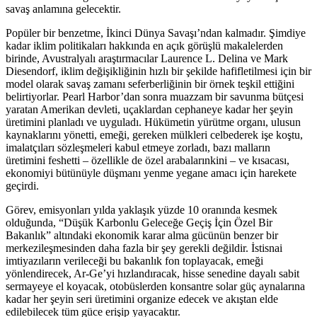
savaş anlamına gelecektir.
Popüler bir benzetme, İkinci Dünya Savaşı’ndan kalmadır. Şimdiye
kadar iklim politikaları hakkında en açık görüşlü makalelerden
birinde, Avustralyalı araştırmacılar Laurence L. Delina ve Mark
Diesendorf, iklim değişikliğinin hızlı bir şekilde hafifletilmesi için bir
model olarak savaş zamanı seferberliğinin bir örnek teşkil ettiğini
belirtiyorlar. Pearl Harbor’dan sonra muazzam bir savunma bütçesi
yaratan Amerikan devleti, uçaklardan cephaneye kadar her şeyin
üretimini planladı ve uyguladı. Hükümetin yürütme organı, ulusun
kaynaklarını yönetti, emeği, gereken mülkleri celbederek işe koştu,
imalatçıları sözleşmeleri kabul etmeye zorladı, bazı malların
üretimini feshetti – özellikle de özel arabalarınkini – ve kısacası,
ekonomiyi bütünüyle düşmanı yenme yegane amacı için harekete
geçirdi.
Görev, emisyonları yılda yaklaşık yüzde 10 oranında kesmek
olduğunda, “Düşük Karbonlu Geleceğe Geçiş İçin Özel Bir
Bakanlık” altındaki ekonomik karar alma gücünün benzer bir
merkezileşmesinden daha fazla bir şey gerekli değildir. İstisnai
imtiyazıların verileceği bu bakanlık fon toplayacak, emeği
yönlendirecek, Ar-Ge’yi hızlandıracak, hisse senedine dayalı sabit
sermayeye el koyacak, otobüslerden konsantre solar güç aynalarına
kadar her şeyin seri üretimini organize edecek ve akıştan elde
edilebilecek tüm güce erişip yayacaktır.