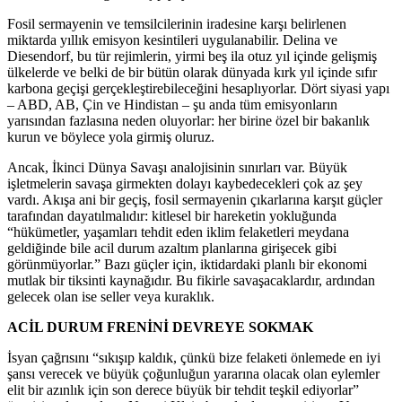
Fosil sermayenin ve temsilcilerinin iradesine karşı belirlenen
miktarda yıllık emisyon kesintileri uygulanabilir. Delina ve
Diesendorf, bu tür rejimlerin, yirmi beş ila otuz yıl içinde gelişmiş
ülkelerde ve belki de bir bütün olarak dünyada kırk yıl içinde sıfır
karbona geçişi gerçekleştirebileceğini hesaplıyorlar. Dört siyasi yapı
– ABD, AB, Çin ve Hindistan – şu anda tüm emisyonların
yarısından fazlasına neden oluyorlar: her birine özel bir bakanlık
kurun ve böylece yola girmiş oluruz.
Ancak, İkinci Dünya Savaşı analojisinin sınırları var. Büyük
işletmelerin savaşa girmekten dolayı kaybedecekleri çok az şey
vardı. Akışa ani bir geçiş, fosil sermayenin çıkarlarına karşıt güçler
tarafından dayatılmalıdır: kitlesel bir hareketin yokluğunda
“hükümetler, yaşamları tehdit eden iklim felaketleri meydana
geldiğinde bile acil durum azaltım planlarına girişecek gibi
görünmüyorlar.” Bazı güçler için, iktidardaki planlı bir ekonomi
mutlak bir tiksinti kaynağıdır. Bu fikirle savaşacaklardır, ardından
gelecek olan ise seller veya kuraklık.
ACİL DURUM FRENİNİ DEVREYE SOKMAK
İsyan çağrısını “sıkışıp kaldık, çünkü bize felaketi önlemede en iyi
şansı verecek ve büyük çoğunluğun yararına olacak olan eylemler
elit bir azınlık için son derece büyük bir tehdit teşkil ediyorlar”