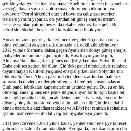
şekilde yakınıyor faaliyette olmayan Shell Solar’ın eski bir yöneticisi
ve stoğa dayalı sonsuz sabit sermaye durumunu tekrar ortaya
koyuyor: “Petrol şirketleri otuz yıl boyunca çalışması gereken
tesislere yatırım yaparlar, öte yandan bir güneş enerjisi üretim
tesisine yapılan yatırım beş yılda rekabet edemez hale gelir. Bu,
petrol şirketlerinin heveslerini kursaklarında bırakıyor.”
Ancak müzmin petrol şirketleri, ucuz ve giderek çok daha ucuz
olma yolundaki akıştan uzak durmada tek değil gibi görünüyor.
2012 yılında Siemens, dalışa geçen fiyatlardan dolayı güneş enerjisi
faaliyetlerini donduracağını açıkladı; Bosch aynı yönde gitti;
Almanya’da halka açık ilk güneş enerjisi şirketi olan Solon iflas etti.
Daha çok ses getiren bir ölüm, Çin’deki panel üreticileriyle rekabete
dayanamayan Kaliforniya güneş enerjisi şirketi olan Solyndra’nın
ölümüydü: Önce Alman pazarında tetiklenen, ardından mali kriz
sonrasında devlet kredileriyle süren, seri üretimde kusursuzlaşan
Çinli panel fabrikaları kapasitelerinin üstünde gelişti. Bu, şu an hiç
olmadığı kadar güneş enerjisine ihtiyaç duyan bir tür için başka bir
nimet gibi gözükecektir, ancak aksine endüstriyi sarstı, temerrüde
düşmüş bir şirketin eski yöneticisinin intihar ettiği Çin’de de dahil
olmak üzere, bir dizi iflası tetikledi ve AB’yi her renkten kapitalistin
iştahını mahvedecek ithalat vergileri uygulamaya yöneltti.
2011’deki zirveden 2013 yılına kadar, yenilenebilir enerjiye küresel
yatırımlar yüzde 23 oranında düştü. Avrupa’da, bu rakam çarpıcı bir