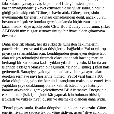
fabrikalarını yavaş yavaş kapattı, 2011’de güneşten “para
kazanamadığından” şikayet ediyordu ve iki yıllar sonra, Shell’in
gittiği yolu takip etti: “Güneşte havlu attık. Güneş enerjisinin
uygulanabilir bir enerji kaynağı olmadığından değil, ancak 35 yıl
boyunca çalıştık ve bundan gerçek anlamda hiçbir zaman para
kazanmadık” diye açıklıyordu CEO Bob Dudley bu durumu, şirket
ABD’deki tüm rüzgar sermayesini iyi bir fiyata elden çıkarmaya
devam etti.
Daha spesifik olarak, her iki şirket de güneşten çekilmelerini
panellerdeki sert ve ani fiyat düşüşlerine bağladılar. Yakıtı çıkarıp
piyasaya satamadıkları için, kendiliğinden genişleyen değere tabi
olan tek şey teknolojiyi üretmek olacaktı; ancak kazanç marjları,
herhangi bir kâr kalana kadar yıldan yıla daralıyordu, ki bu da ana
işlerinde eşdeğeri olmayan bir eğilimdi. “BP onu [güneşİ] kârlı hale
getiremedi. Sanayiye ayak uyduramadılar ve buraya ayırmaları
gereken sermaye payı hoşlarına gitmedi. Petrol varil başına 100
dolar olduğunda, yönetim kurulu kazançlarını maksimize etmek için
yaptıkları şeye odaklanmış olarak kalmak istedi” diye hatırlıyor
kararın arkasındaki gerekçelendirmeyi BP Alternative Energy’nin
eski bir stratejisti: işin içinde kâr yapmak için bulunan birisi için
istikrarlı ve yüksek fiyat, düşük ve düşmekte olandan daha iyidir.
“Petrol piyasasında, fiyatlar döngüsel olarak artar ve azalır. Güneş
enerjisi fiyatı ise sadece tek bir yöne gidiyor, aşağı” diye acıklı bir