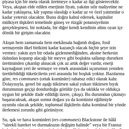
piyasa için bir meta olarak üretmeye o kadar az ilgi gösterecektir.
Veya, akıştan elde edilen enerjinin fiyatı, yakıtın sıfır maliyetine ne
kadar yaklaşırsa, kâr yapma olasılığı o kadar az ve özel yatırımlar o
kadar yetersiz olacaktır. Bunu doğru kabul edersek, kapitalist
mülkiyet ilişkileri temelinde güneş ve rüzgâr potansiyelinin
gerçekleşmesi, bir noktada, bir diğer kendi kendinin altını oyan içe
dönük bir girişim olacaktır.
Akışın hem zamansala hem mekânsala bağımlı doğası, fosil
sermayenin ilkel birikimi kadar kazançlı olacak hiçbir şeye izin
vermez: yakıtı ayrı bir odada gizlenmediğinden, aksine herkesin
dalından koparıp alacağı bir meyve gibi boşlukta sallanıp dururken
üretiminden çıkarılıp alınacak çok az artık değer vardır, enerji
kaynağının yeri ile sermaye ve emek arasındaki uçurumun yeniden
üretilebildiği tüketicilerin yeri arasında bir boşluk yoktur. Bazılarına
göre,
res communes
(ortak komünler) rahatsız edici olarak kalır.
Dolayısıyla, genel bir aşağı tükürsen sakal yukarı tükürsen bıyık
durumunun geçişi dondurduğu görülür (ya da sıklıkla ve oldukça
uygun bir şekilde ifade edildiği üzere, çıkışı). Bu durumdan çıkmayı
başaracaksak, akışın somut doğası ya da komünist eğilimiyle
uyumlu olacak şekilde, toplumsal ilişkilerin daha komünal bir yönde
ilerlemesi zorunlu gibi görünüyor.
Su, ışık ve hava komünleri (r
es communes
) Blackstone ile hâlâ
“sürekli hareket ve durmaksızın değişim halinde” veya bir Fransız