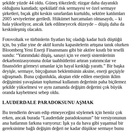
şekilde yüzde 44 oldu. Güneş tökezledi; rüzgar daha dayanıklı
olduğunu kanıtladı; spekülatif risk sermayesi ve özel sermaye
şirketleri, bıçak gibi keskin sınırlardan kurtuldu, sektöre katılımları
2005 seviyelerine geriledi. Hükümet harcamaları olmasaydı, – ki
hala yükseliyor, ancak fark edilmeyecek düzeyde – düşüş daha da
keskinleşmiş olacaktı.
Fotovoltaik ve türbinlerin fiyatları hiç oladığı kadar hızlı düştüğü
için, bu yıllar yine de aktif kurulu kapasitelerin artışına tanık olurken
Bloomberg Yeni Enerji Finansmanı gibi bir aktöre kısıtlı bir teselli
sundu: “Yatırımdaki düşüş, sanayi için ve enerji sistemlerinin
dekarbonizasyonuna dolar taahhütlerini artıran yatırımcılar ve
finansörler görmeyi umanlar için hayal kırıklığı yarattı.” Bir başka
deyişle, sermaye, birçoğunun beklentisinin aksine, enerji geçişiyle
uğraşmadı. Buna çoğunlukla, akıştan elde edilen enerjinin iklim
değişimini yavaşlatan toplumsal kullanım değerinin paha biçilemez
şekilde yükselmesi ve aynı zamanda değişim değerini çok büyük
oranda kaybetmesi sebep oldu.
LAUDERDALE PARADOKSUNU AŞMAK
Bu trendlerin devam edip etmeyeceğini söylemek için henüz çok
erken, ancak burada “Lauderdale paradoksunun” bir versiyonunun
ana hatlarının farkına varıyoruz: Işık ya da hava gibi yaşamsal bir
gereksinime bağlı değişim değeri ne kadar düşükse sermaye bunu