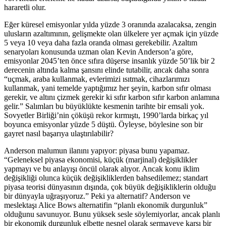
hararetli olur.
Eğer küresel emisyonlar yılda yüzde 3 oranında azalacaksa, zengin
ulusların azaltımının, gelişmekte olan ülkelere yer açmak için yüzde
5 veya 10 veya daha fazla oranda olması gerekebilir. Azaltım
senaryoları konusunda uzman olan Kevin Anderson’a göre,
emisyonlar 2045’ten önce sıfıra düşerse insanlık yüzde 50’lik bir 2
derecenin altında kalma şansını elinde tutabilir, ancak daha sonra
“uçmak, araba kullanmak, evlerimizi ısıtmak, cihazlarımızı
kullanmak, yani temelde yaptığımız her şeyin, karbon sıfır olması
gerekir, ve altını çizmek gerekir ki sıfır karbon sıfır karbon anlamına
gelir.” Salımları bu büyüklükte kesmenin tarihte bir emsali yok.
Sovyetler Birliği’nin çöküşü rekor kırmıştı, 1990’larda birkaç yıl
boyunca emisyonlar yüzde 5 düştü. Öyleyse, böylesine son bir
gayret nasıl başarıya ulaştırılabilir?
Anderson malumun ilanını yapıyor: piyasa bunu yapamaz.
“Geleneksel piyasa ekonomisi, küçük (marjinal) değişiklikler
yapmayı ve bu anlayışı öncül olarak alıyor. Ancak konu iklim
değişikliği olunca küçük değişikliklerden bahsedilemez; standart
piyasa teorisi dünyasının dışında, çok büyük değişikliklerin olduğu
bir dünyayla uğraşıyoruz.” Peki ya alternatif? Anderson ve
meslektaşı Alice Bows alternatifin “planlı ekonomik durgunluk”
olduğunu savunuyor. Bunu yüksek sesle söylemiyorlar, ancak planlı
bir ekonomik durgunluk elbette nesnel olarak sermayeye karşı bir