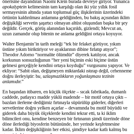
önerisine dayandıran Naomi Klein burada devreye giriyor. Yunanca
apokalyptein
kelimesinin tam karşılığı olan iki yüz yıllık fosil
sermayesinin altında yatan toplumsal güç ilişkilerinin üzerindeki
örtünün kaldırılması anlamına geldiğinden, bu bakış açısından iklim
değişikliği servetin şaşırtıcı olmayan altüst oluşundan başka bir şey
değildir. Gerçek, görüş alanından kaçırıldı, gizlendi; Mevcut an,
uzun zamandır olup bitenin ne anlama geldiğini ortaya koyuyor.
Walter Benjamin’in tarih meleği “tek bir felaket görüyor, yıkım
üstüne yıkım biriktiriyor ve ayaklarının dibine fırlatıp atıyor”;
Theodor Adorno “normalite ölümdür” diyerek katılıyor, ancak
korkunun sonsuzluğunun “her yeni biçimin eski biçime üstün
gelmesi gerçeğiyle kendini ortaya koyduğu” vurgusunu yapıyor. Ve
ekliyor: “Sabit olan, değişmeyen miktardaki ıstırap değil, cehenneme
doğru ilerleyiştir: b
u, uzlaşmazlıkların yoğunlaşması tezinin
anlamıdır.
”
En başından itibaren, en küçük ölçekte – sıcak fabrikada, dumanlı
caddede, patlayıcı madde yüklü madende – bir motif ortaya çıktı –
bazıları ilerleme dediğimiz fırtınayla süpürülüp giderler, diğerleri
servetlerine doğru yelken açarlar – devamında bu motif büyüdü ve
giderek daha büyük ölçeklerde kendini tekrar etti, ta ki iklim
bilimcileri onu, kendine benzeyen bir fırtınanın şimdi üzerinde döne
döne ilerlediği biyosferin bütününde, her yerinde keşfetmesine
kadar. İklim değişikliğinin her etkisi, şimdiye kadar katlı kalmış bu