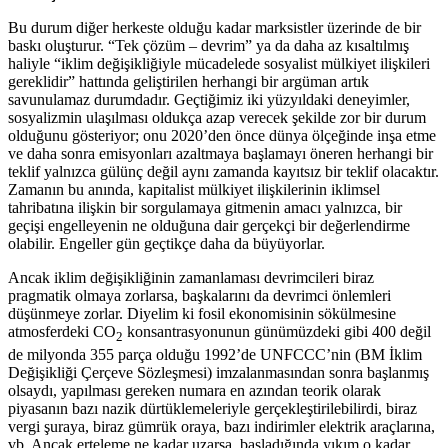
Bu durum diğer herkeste olduğu kadar marksistler üzerinde de bir
baskı oluşturur. “Tek çözüm – devrim” ya da daha az kısaltılmış
haliyle “iklim değişikliğiyle mücadelede sosyalist mülkiyet ilişkileri
gereklidir” hattında geliştirilen herhangi bir argüman artık
savunulamaz durumdadır. Geçtiğimiz iki yüzyıldaki deneyimler,
sosyalizmin ulaşılması oldukça azap verecek şekilde zor bir durum
olduğunu gösteriyor; onu 2020’den önce dünya ölçeğinde inşa etme
ve daha sonra emisyonları azaltmaya başlamayı öneren herhangi bir
teklif yalnızca gülünç değil aynı zamanda kayıtsız bir teklif olacaktır.
Zamanın bu anında, kapitalist mülkiyet ilişkilerinin iklimsel
tahribatına ilişkin bir sorgulamaya gitmenin amacı yalnızca, bir
geçişi engelleyenin ne olduğuna dair gerçekçi bir değerlendirme
olabilir. Engeller gün geçtikçe daha da büyüyorlar.
Ancak iklim değişikliğinin zamanlaması devrimcileri biraz
pragmatik olmaya zorlarsa, başkalarını da devrimci önlemleri
düşünmeye zorlar. Diyelim ki fosil ekonomisinin sökülmesine
atmosferdeki CO
konsantrasyonunun günümüzdeki gibi 400 değil
2
de milyonda 355 parça olduğu 1992’de UNFCCC’nin (BM İklim
Değişikliği Çerçeve Sözleşmesi) imzalanmasından sonra başlanmış
olsaydı, yapılması gereken numara en azından teorik olarak
piyasanın bazı nazik dürtüklemeleriyle gerçekleştirilebilirdi, biraz
vergi şuraya, biraz gümrük oraya, bazı indirimler elektrik araçlarına,
vb. Ancak erteleme ne kadar uzarsa, başladığında yıkım o kadar