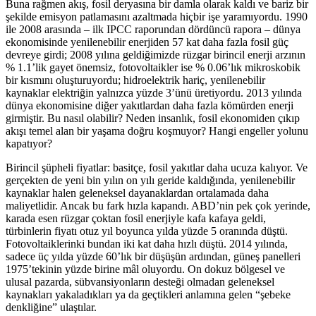
Buna rağmen akış, fosil deryasına bir damla olarak kaldı ve bariz bir
şekilde emisyon patlamasını azaltmada hiçbir işe yaramıyordu. 1990
ile 2008 arasında – ilk IPCC raporundan dördüncü rapora – dünya
ekonomisinde yenilenebilir enerjiden 57 kat daha fazla fosil güç
devreye girdi; 2008 yılına geldiğimizde rüzgar birincil enerji arzının
% 1.1’lik gayet önemsiz, fotovoltaikler ise % 0.06’lık mikroskobik
bir kısmını oluşturuyordu; hidroelektrik hariç, yenilenebilir
kaynaklar elektriğin yalnızca yüzde 3’ünü üretiyordu. 2013 yılında
dünya ekonomisine diğer yakıtlardan daha fazla kömürden enerji
girmiştir. Bu nasıl olabilir? Neden insanlık, fosil ekonomiden çıkıp
akışı temel alan bir yaşama doğru koşmuyor? Hangi engeller yolunu
kapatıyor?
Birincil şüpheli fiyatlar: basitçe, fosil yakıtlar daha ucuza kalıyor. Ve
gerçekten de yeni bin yılın on yılı geride kaldığında, yenilenebilir
kaynaklar halen geleneksel dayanaklardan ortalamada daha
maliyetlidir. Ancak bu fark hızla kapandı. ABD’nin pek çok yerinde,
karada esen rüzgar çoktan fosil enerjiyle kafa kafaya geldi,
türbinlerin fiyatı otuz yıl boyunca yılda yüzde 5 oranında düştü.
Fotovoltaiklerinki bundan iki kat daha hızlı düştü. 2014 yılında,
sadece üç yılda yüzde 60’lık bir düşüşün ardından, güneş panelleri
1975’tekinin yüzde birine mâl oluyordu. On dokuz bölgesel ve
ulusal pazarda, sübvansiyonların desteği olmadan geleneksel
kaynakları yakaladıkları ya da geçtikleri anlamına gelen “şebeke
denkliğine” ulaştılar.