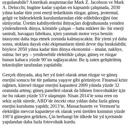
uygulanabilir? Amerikalı araştırmacılar Mark Z. Jacobson ve Mark
A. Delucchi, bugüne kadar yapılan en kapsamlı çalışmada, 2030
yılına kadar tüm yeni enerji tedarikinin rüzgar, güneş, jeotermal,
gelgit ve hidroelektrik kurulumlarından elde edilebileceğini öne
sürüyorlar. Üretim kabiliyetlerini ihtiyaçları doğrultusunda yeniden
yönlendirerek dünya, kömürle çalışan – hatta nükleer ile- bir enerji
santrali, havagazı fabrikası, içten yanmalı motor veya benzin
istasyonu daha inşa etmek zorunda kalmayacaktır. Bir yirmi yıl daha
sonra, stoklara dayalı eski ekipmanların tümü devre dışı bırakılabilir,
böylece 2050 yılına kadar tüm dünya ekonomisi – imalat, nakliye,
ısıtma: her şey – yenilenebilir elektrikle çalışır, güneş ve rüzgar
bunun kabaca yüzde 90’ını sağlayacaktır. Bu iş zaten geliştirilmiş
teknolojiler tarafından yapılabilir.
Gerçek dünyada, akış her yıl üstel olarak artan rüzgar ve güneş
enerjisi sonucu bir tür patlama yaşıyor gibi görünüyor. Finansal krize
rağmen, küresel rüzgar enerjisi kapasitesi 2009 yılında yüzde 32
oranında artmış; güneş panelleri olarak da bilinen fotovoltaikler için
ise bu rakam yüzde 53’e ulaşmıştır. Nisan 2014’te sona eren on
sekiz aylık sürede, ABD’de önceki otuz yıldan daha fazla güneş
enerjisi kurulumu yapıldı; 2013’te, Massachusetts ve Vermont’ta
elektriğin mevcut kapasiteye ek olarak yeni üretilen kısmının yüzde
100’ü güneşten gelirken, Çin herhangi bir ülkede bir yıl içerisinde
yapılandan daha fazla fotovoltaik kurdu.