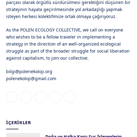
parçası olarak örgütlü sürdürülmesi gerektiğini düşünen bir
stratejinin hayata geçirilmesinde yol arkadaşlığı yapmak
isteyen herkesi kolektifimize ortak olmaya çağırıyoruz.
As the POLEN ECOLOGY COLLECTIVE, we call on everyone
who wishes to be a fellow traveler in implementing a
strategy in the direction of an well-organized ecological
struggle as part of the broader struggle for social liberation
against capitalism, to join our collective.
bilgi@polenekoloji.org
polenekoloji@gmail.com
Facebook
X
Instagram
YouTube
Bluesky
(Twitter)
İÇERIKLER
Doğa ve Halka Karşı Suç İşleyenlerin