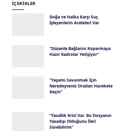
İÇERIKLER
Doğa ve Halka Karşı Suç
İşleyenlerin Aceleleri Var
28 Temmuz 2026
“Düzenle Bağlarını Koparmaya
Hazır Kadrolar Yetişiyor”
23 Temmuz 2026
“Yaşamı Savunmak İçin
Neredeyseniz Oradan Harekete
Geçin”
16 Temmuz 2026
“Yasallık Krizi Var. Bu Dosyanın
Yasadışı Olduğunu İleri
Sürebilirim”