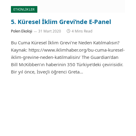
ETKİNLİKLER
5. Küresel İklim Grevi’nde E-Panel
Polen Ekoloji
31 Mart 2020
4 Mins Read
Bu Cuma Küresel İklim Grevi’ne Neden Katılmalısın?
Kaynak: https://www.iklimhaber.org/bu-cuma-kuresel-
iklim-grevine-neden-katilmalisin/ The Guardian’dan
Bill McKibben’ın haberinin 350 Türkiye’deki çevirisidir.
Bir yıl önce, İsveçli öğrenci Greta…