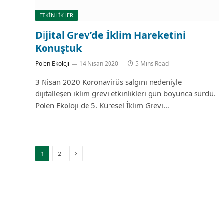
ETKİNLİKLER
Dijital Grev’de İklim Hareketini
Konuştuk
Polen Ekoloji
14 Nisan 2020
5 Mins Read
3 Nisan 2020 Koronavirüs salgını nedeniyle
dijitalleşen iklim grevi etkinlikleri gün boyunca sürdü.
Polen Ekoloji de 5. Küresel İklim Grevi…
Next
1
2