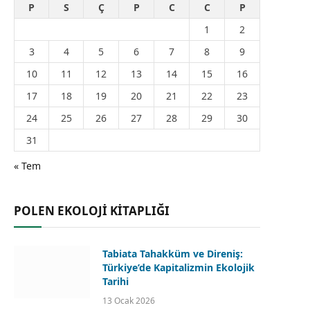
P
S
Ç
P
C
C
P
1
2
3
4
5
6
7
8
9
10
11
12
13
14
15
16
17
18
19
20
21
22
23
24
25
26
27
28
29
30
31
« Tem
POLEN EKOLOJİ KİTAPLIĞI
Tabiata Tahakküm ve Direniş:
Türkiye’de Kapitalizmin Ekolojik
Tarihi
13 Ocak 2026