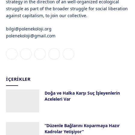
strategy in the direction of an well-organized ecological
struggle as part of the broader struggle for social liberation
against capitalism, to join our collective.
bilgi@polenekoloji.org
polenekoloji@gmail.com
Facebook
X
Instagram
YouTube
Bluesky
(Twitter)
İÇERIKLER
Doğa ve Halka Karşı Suç İşleyenlerin
Aceleleri Var
28 Temmuz 2026
“Düzenle Bağlarını Koparmaya Hazır
Kadrolar Yetişiyor”