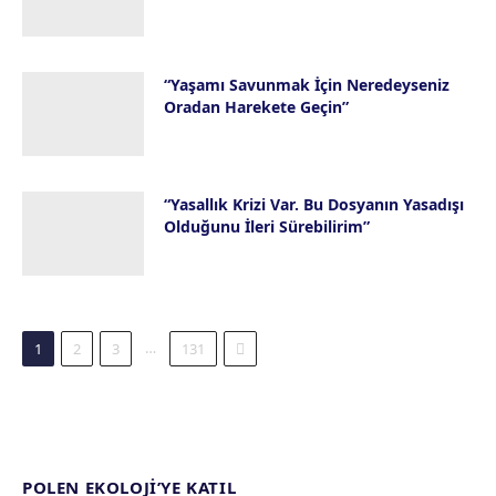
23 Temmuz 2026
“Yaşamı Savunmak İçin Neredeyseniz
Oradan Harekete Geçin”
16 Temmuz 2026
“Yasallık Krizi Var. Bu Dosyanın Yasadışı
Olduğunu İleri Sürebilirim”
14 Temmuz 2026
Next
…
1
2
3
131
POLEN EKOLOJI’YE KATIL