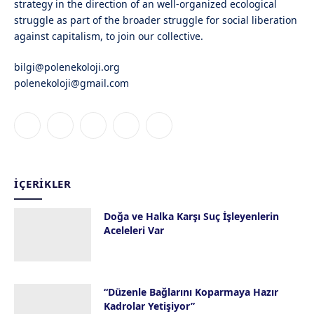
strategy in the direction of an well-organized ecological
struggle as part of the broader struggle for social liberation
against capitalism, to join our collective.
bilgi@polenekoloji.org
polenekoloji@gmail.com
Facebook
X
Instagram
YouTube
Bluesky
(Twitter)
İÇERIKLER
Doğa ve Halka Karşı Suç İşleyenlerin
Aceleleri Var
28 Temmuz 2026
“Düzenle Bağlarını Koparmaya Hazır
Kadrolar Yetişiyor”