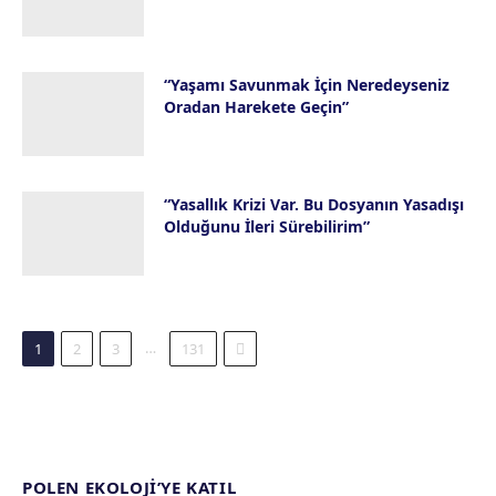
23 Temmuz 2026
“Yaşamı Savunmak İçin Neredeyseniz
Oradan Harekete Geçin”
16 Temmuz 2026
“Yasallık Krizi Var. Bu Dosyanın Yasadışı
Olduğunu İleri Sürebilirim”
14 Temmuz 2026
Next
…
1
2
3
131
POLEN EKOLOJI’YE KATIL