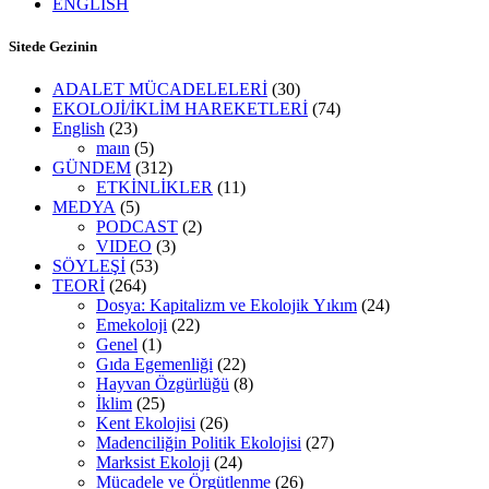
ENGLISH
Sitede Gezinin
ADALET MÜCADELELERİ
(30)
EKOLOJİ/İKLİM HAREKETLERİ
(74)
English
(23)
maın
(5)
GÜNDEM
(312)
ETKİNLİKLER
(11)
MEDYA
(5)
PODCAST
(2)
VIDEO
(3)
SÖYLEŞİ
(53)
TEORİ
(264)
Dosya: Kapitalizm ve Ekolojik Yıkım
(24)
Emekoloji
(22)
Genel
(1)
Gıda Egemenliği
(22)
Hayvan Özgürlüğü
(8)
İklim
(25)
Kent Ekolojisi
(26)
Madenciliğin Politik Ekolojisi
(27)
Marksist Ekoloji
(24)
Mücadele ve Örgütlenme
(26)