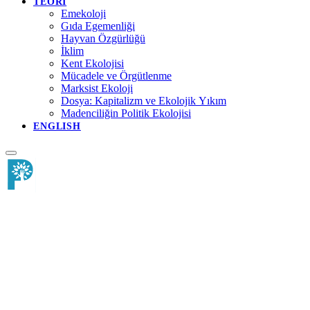
TEORİ
Emekoloji
Gıda Egemenliği
Hayvan Özgürlüğü
İklim
Kent Ekolojisi
Mücadele ve Örgütlenme
Marksist Ekoloji
Dosya: Kapitalizm ve Ekolojik Yıkım
Madenciliğin Politik Ekolojisi
ENGLISH