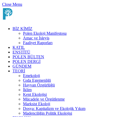
Close Menu
BİZ KİMİZ
Polen Ekoloji Manifestosu
Amaç ve İşleyiş
Faaliyet Raporları
KATIL
ENSTİTÜ
POLEN BÜLTEN
POLEN DERGİ
GÜNDEM
TEORİ
Emekoloji
Gıda Egemenliği
Hayvan Özgürlüğü
İklim
Kent Ekolojisi
Mücadele ve Örgütlenme
Marksist Ekoloji
Dosya: Kapitalizm ve Ekolojik Yıkım
Madenciliğin Politik Ekolojisi