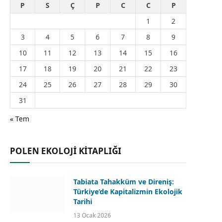
P
S
Ç
P
C
C
P
1
2
3
4
5
6
7
8
9
10
11
12
13
14
15
16
17
18
19
20
21
22
23
24
25
26
27
28
29
30
31
« Tem
POLEN EKOLOJİ KİTAPLIĞI
Tabiata Tahakküm ve Direniş:
Türkiye’de Kapitalizmin Ekolojik
Tarihi
13 Ocak 2026