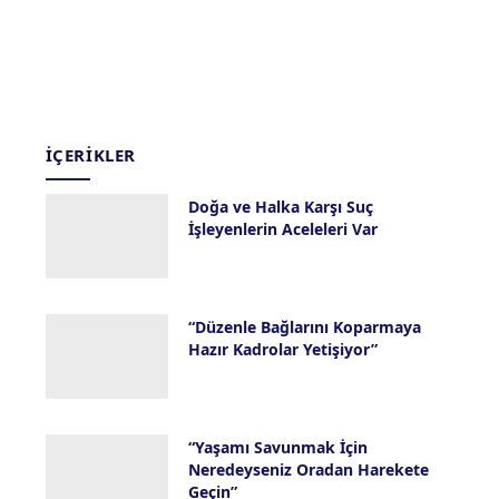
İÇERIKLER
Doğa ve Halka Karşı Suç
İşleyenlerin Aceleleri Var
28 Temmuz 2026
“Düzenle Bağlarını Koparmaya
Hazır Kadrolar Yetişiyor”
23 Temmuz 2026
“Yaşamı Savunmak İçin
Neredeyseniz Oradan Harekete
Geçin”