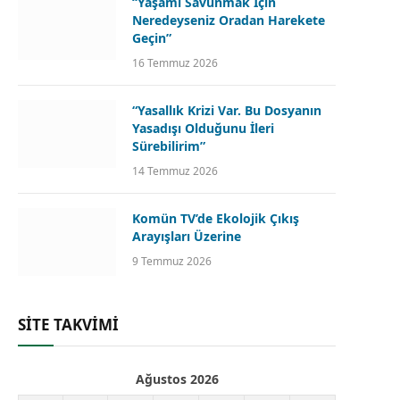
“Yaşamı Savunmak İçin
Neredeyseniz Oradan Harekete
Geçin”
16 Temmuz 2026
“Yasallık Krizi Var. Bu Dosyanın
Yasadışı Olduğunu İleri
Sürebilirim”
14 Temmuz 2026
Komün TV’de Ekolojik Çıkış
Arayışları Üzerine
9 Temmuz 2026
SİTE TAKVİMİ
Ağustos 2026