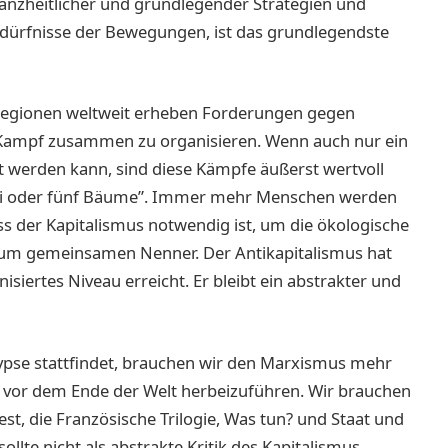
nzheitlicher und grundlegender Strategien und
Bedürfnisse der Bewegungen, ist das grundlegendste
 Regionen weltweit erheben Forderungen gegen
Kampf zusammen zu organisieren. Wenn auch nur ein
et werden kann, sind diese Kämpfe äußerst wertvoll
drei oder fünf Bäume”. Immer mehr Menschen werden
ass der Kapitalismus notwendig ist, um die ökologische
zum gemeinsamen Nenner. Der Antikapitalismus hat
siertes Niveau erreicht. Er bleibt ein abstrakter und
ypse stattfindet, brauchen wir den Marxismus mehr
 vor dem Ende der Welt herbeizuführen. Wir brauchen
st, die Französische Trilogie, Was tun? und Staat und
ollte nicht als abstrakte Kritik des Kapitalismus,