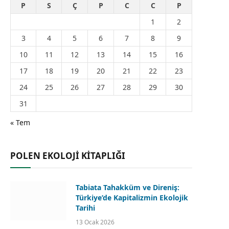
P
S
Ç
P
C
C
P
1
2
3
4
5
6
7
8
9
10
11
12
13
14
15
16
17
18
19
20
21
22
23
24
25
26
27
28
29
30
31
« Tem
POLEN EKOLOJİ KİTAPLIĞI
Tabiata Tahakküm ve Direniş:
Türkiye’de Kapitalizmin Ekolojik
Tarihi
13 Ocak 2026