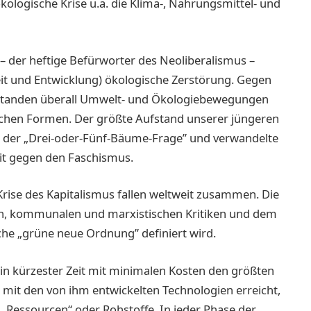
ökologische Krise u.a. die Klima-, Nahrungsmittel- und
 – der heftige Befürworter des Neoliberalismus –
keit und Entwicklung) ökologische Zerstörung. Gegen
ntstanden überall Umwelt- und Ökologiebewegungen
ichen Formen. Der größte Aufstand unserer jüngeren
it der „Drei-oder-Fünf-Bäume-Frage” und verwandelte
heit gegen den Faschismus.
Krise des Kapitalismus fallen weltweit zusammen. Die
hen, kommunalen und marxistischen Kritiken und dem
sche „grüne neue Ordnung” definiert wird.
, in kürzester Zeit mit minimalen Kosten den größten
el mit den von ihm entwickelten Technologien erreicht,
 „Ressourcen“ oder Rohstoffe. In jeder Phase der