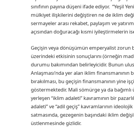
sınıfının payına düşeni ifade ediyor. “Yeşil 
mülkiyet ilişkilerini değiştiren ne de iklim de
sermayeler arası rekabet, paylaşım ve yatırım
açısından doğuracağı kısmi iyileştirmelerin i
Geçişin veya dönüşümün emperyalist zorun 
üzerindeki etkisinin sonuçlarını (örneğin made
durumu bakımından belirleyicidir. Bunun ulusl
Anlaşması’nda yer alan iklim finansmanının bü
bırakılması, bu geçişin finansmanının yine işç
göstermektedir. Mali sömürge ya da bağımlı ül
yerleşen “iklim adaleti” kavramının bir pazarlı
adaleti” ve “adil geçiş” kavramlarının ideolojik
satmasında, gezegenin başındaki iklim değişikl
üstlenmesinde gizlidir.