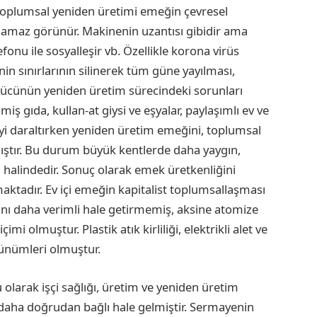
toplumsal yeniden üretimi emeğin çevresel
 alamaz görünür. Makinenin uzantısı gibidir ama
efonu ile sosyalleşir vb. Özellikle korona virüs
nin sınırlarının silinerek tüm güne yayılması,
ücünün yeniden üretim sürecindeki sorunları
miş gıda, kullan-at giysi ve eşyalar, paylaşımlı ev ve
iyi daraltırken yeniden üretim emeğini, toplumsal
rmıştır. Bu durum büyük kentlerde daha yaygın,
 halindedir. Sonuç olarak emek üretkenliğini
maktadır. Ev içi emeğin kapitalist toplumsallaşması
ını daha verimli hale getirmemiş, aksine atomize
i olmuştur. Plastik atık kirliliği, elektrikli alet ve
rünümleri olmuştur.
larak işçi sağlığı, üretim ve yeniden üretim
daha doğrudan bağlı hale gelmiştir. Sermayenin