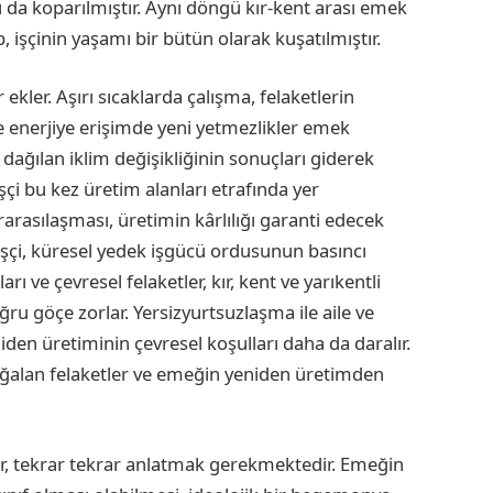
 da koparılmıştır. Aynı döngü kır-kent arası emek
, işçinin yaşamı bir bütün olarak kuşatılmıştır.
kler. Aşırı sıcaklarda çalışma, felaketlerin
 enerjiye erişimde yeni yetmezlikler emek
z dağılan iklim değişikliğinin sonuçları giderek
İşçi bu kez üretim alanları etrafında yer
arasılaşması, üretimin kârlılığı garanti edecek
 İşçi, küresel yedek işgücü ordusunun basıncı
rı ve çevresel felaketler, kır, kent ve yarıkentli
ru göçe zorlar. Yersizyurtsuzlaşma ile aile ve
en üretiminin çevresel koşulları daha da daralır.
oğalan felaketler ve emeğin yeniden üretimden
ır, tekrar tekrar anlatmak gerekmektedir. Emeğin