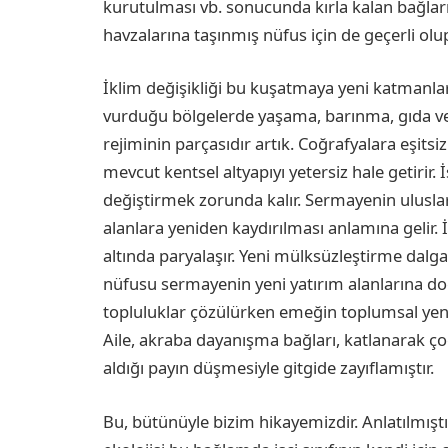
kurutulması vb. sonucunda kırla kalan bağları
havzalarına taşınmış nüfus için de geçerli olup
İklim değişikliği bu kuşatmaya yeni katmanlar e
vurduğu bölgelerde yaşama, barınma, gıda ve
rejiminin parçasıdır artık. Coğrafyalara eşitsi
mevcut kentsel altyapıyı yetersiz hale getirir. 
değiştirmek zorunda kalır. Sermayenin uluslar
alanlara yeniden kaydırılması anlamına gelir.
altında paryalaşır. Yeni mülksüzleştirme dalgala
nüfusu sermayenin yeni yatırım alanlarına doğ
topluluklar çözülürken emeğin toplumsal yenid
Aile, akraba dayanışma bağları, katlanarak ç
aldığı payın düşmesiyle gitgide zayıflamıştır.
Bu, bütünüyle bizim hikayemizdir. Anlatılmışt