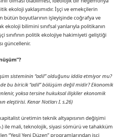
 sınıf olması olabilmesi, ideolojik bir hegemonya
ik ekoloji yaklaşımıdır. İşçi ve emekçilerin
n bütün boyutlarının işleyişinde coğrafya ve
koloji bilimini sınıfsal yanlarıyla politikanın
sınıfının politik ekolojiye hakimiyeti geliştiği
 güncellenir.
önüşüm”?
şüm sisteminin “adil” olduğunu iddia etmiyor mu?
de bu biricik “adil” bölüşüm değil midir? Ekonomik
nlenir, yoksa tersine hukuksal ilişkiler ekonomik
eleştirisi. Kenar Notları I. s.26)
apitalist üretimin teknik altyapısının değişimi
b.) ile mali, teknolojik, siyasi sömürü ve tahakküm
rilen “Yeşil Yeni Düzen” programlarından işçi