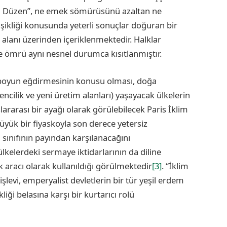
Yeni Düzen”, ne emek sömürüsünü azaltan ne
ğişikliği konusunda yeterli sonuçlar doğuran bir
 alanı üzerinden içeriklenmektedir. Halklar
se ömrü aynı nesnel durumca kısıtlanmıştır.
boyun eğdirmesinin konusu olması, doğa
ncilik ve yeni üretim alanları) yaşayacak ülkelerin
ararası bir ayağı olarak görülebilecek Paris İklim
yük bir fiyaskoyla son derece yetersiz
i sınıfının payından karşılanacağını
kelerdeki sermaye iktidarlarının da diline
k aracı olarak kullanıldığı görülmektedir
[3]
. “İklim
 işlevi, emperyalist devletlerin bir tür yeşil erdem
iği belasına karşı bir kurtarıcı rolü