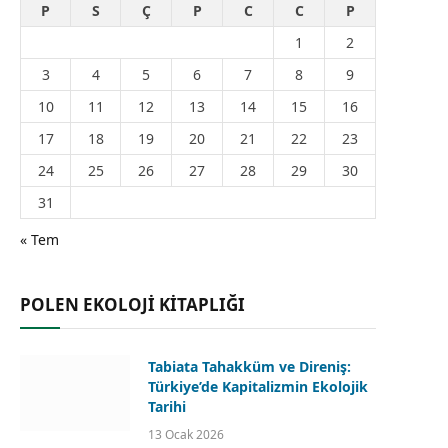
P
S
Ç
P
C
C
P
1
2
3
4
5
6
7
8
9
10
11
12
13
14
15
16
17
18
19
20
21
22
23
24
25
26
27
28
29
30
31
« Tem
POLEN EKOLOJİ KİTAPLIĞI
Tabiata Tahakküm ve Direniş:
Türkiye’de Kapitalizmin Ekolojik
Tarihi
13 Ocak 2026