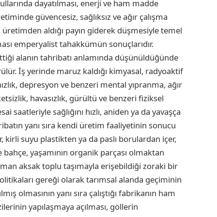
ullarında dayatılması, enerji ve ham madde
etiminde güvencesiz, sağlıksız ve ağır çalışma
in üretimden aldığı payın giderek düşmesiyle temel
aması emperyalist tahakkümün sonuçlarıdır.
ettiği alanın tahribatı anlamında düşünüldüğünde
rülür. İş yerinde maruz kaldığı kimyasal, radyoaktif
lnızlık, depresyon ve benzeri mental yıpranma, ağır
etsizlik, havasızlık, gürültü ve benzeri fiziksel
 saatleriyle sağlığını hızlı, aniden ya da yavaşça
ribatın yanı sıra kendi üretim faaliyetinin sonucu
, kirli suyu plastikten ya da paslı borulardan içer,
k ve bahçe, yaşamının organik parçası olmaktan
n aksak toplu taşımayla erişebildiği zoraki bir
litikaları gereği olarak tarımsal alanda geçiminin
ılmış olmasının yanı sıra çalıştığı fabrikanın ham
lerinin yapılaşmaya açılması, göllerin