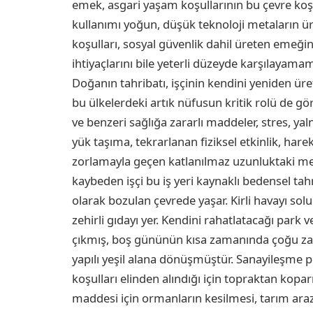
emek, asgari yaşam koşullarının bu çevre koş
kullanımı yoğun, düşük teknoloji metaların ür
koşulları, sosyal güvenlik dahil üreten emeğ
ihtiyaçlarını bile yeterli düzeyde karşılayam
Doğanın tahribatı, işçinin kendini yeniden ür
bu ülkelerdeki artık nüfusun kritik rolü de gö
ve benzeri sağlığa zararlı maddeler, stres, ya
yük taşıma, tekrarlanan fiziksel etkinlik, harek
zorlamayla geçen katlanılmaz uzunluktaki mesai
kaybeden işçi bu iş yeri kaynaklı bedensel tah
olarak bozulan çevrede yaşar. Kirli havayı solur
zehirli gıdayı yer. Kendini rahatlatacağı par
çıkmış, boş gününün kısa zamanında çoğu zama
yapılı yeşil alana dönüşmüştür. Sanayileşme po
koşulları elinden alındığı için topraktan kopar
maddesi için ormanların kesilmesi, tarım arazi