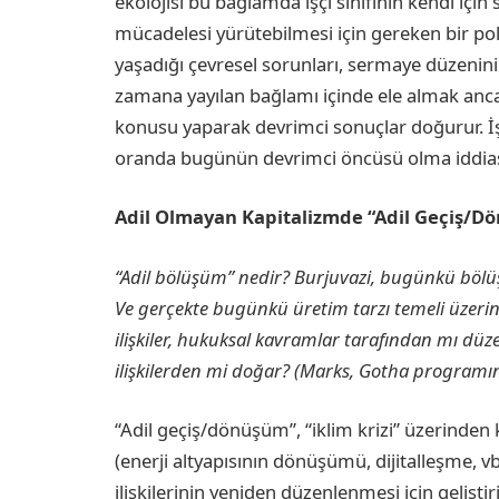
ekolojisi bu bağlamda işçi sınıfının kendi için
mücadelesi yürütebilmesi için gereken bir polit
yaşadığı çevresel sorunları, sermaye düzenini
zamana yayılan bağlamı içinde ele almak ancak e
konusu yaparak devrimci sonuçlar doğurur. İşçi 
oranda bugünün devrimci öncüsü olma iddiası
Adil Olmayan Kapitalizmde “Adil Geçiş/D
“Adil bölüşüm” nedir? Burjuvazi, bugünkü bölü
Ve gerçekte bugünkü üretim tarzı temeli üzerin
ilişkiler, hukuksal kavramlar tarafından mı düze
ilişkilerden mi doğar? (Marks, Gotha programının 
“Adil geçiş/dönüşüm”, “iklim krizi” üzerinden k
(enerji altyapısının dönüşümü, dijitalleşme, v
ilişkilerinin yeniden düzenlenmesi için gelişti