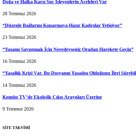
Doğa ve Halka Karşı Suç İşleyenlerin Aceleleri Var
28 Temmuz 2026
“Düzenle Bağlarını Koparmaya Hazır Kadrolar Yetişiyor”
23 Temmuz 2026
“Yaşamı Savunmak İçin Neredeyseniz Oradan Harekete Geçin”
16 Temmuz 2026
“Yasallık Krizi Var. Bu Dosyanın Yasadışı Olduğunu İleri Sürebi
14 Temmuz 2026
Komün TV’de Ekolojik Çıkış Arayışları Üzerine
9 Temmuz 2026
SİTE TAKVİMİ