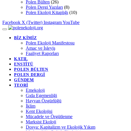
Polen Bülten
(26)
Polen Dergi Yazıları
(8)
Polen Ekoloji Kitaplığı
(10)
Facebook
X (Twitter)
Instagram
YouTube
BİZ KİMİZ
Polen Ekoloji Manifestosu
Amaç ve İşleyiş
Faaliyet Raporları
KATIL
ENSTİTÜ
POLEN BÜLTEN
POLEN DERGİ
GÜNDEM
TEORİ
Emekoloji
Gıda Egemenliği
Hayvan Özgürlüğü
İklim
Kent Ekolojisi
Mücadele ve Örgütlenme
Marksist Ekoloji
Dosya: Kapitalizm ve Ekolojik Yıkım