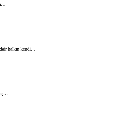
yda…
 dair halkın kendi…
 iş…