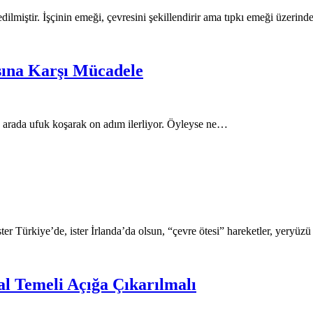
edilmiştir. İşçinin emeği, çevresini şekillendirir ama tıpkı emeği üzeri
sına Karşı Mücadele
 arada ufuk koşarak on adım ilerliyor. Öyleyse ne…
ster Türkiye’de, ister İrlanda’da olsun, “çevre ötesi” hareketler, yeryüz
al Temeli Açığa Çıkarılmalı