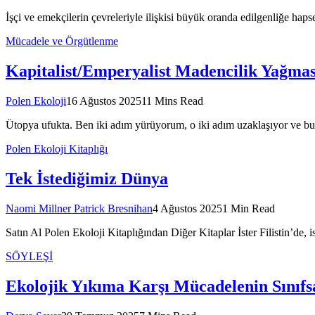
İşçi ve emekçilerin çevreleriyle ilişkisi büyük oranda edilgenliğe haps
Mücadele ve Örgütlenme
Kapitalist/Emperyalist Madencilik Yağma
Polen Ekoloji
16 Ağustos 2025
11 Mins Read
Ütopya ufukta. Ben iki adım yürüyorum, o iki adım uzaklaşıyor ve bu
Polen Ekoloji Kitaplığı
Tek İstediğimiz Dünya
Naomi Millner Patrick Bresnihan
4 Ağustos 2025
1 Min Read
Satın Al Polen Ekoloji Kitaplığından Diğer Kitaplar İster Filistin’de, i
SÖYLEŞİ
Ekolojik Yıkıma Karşı Mücadelenin Sınıfs