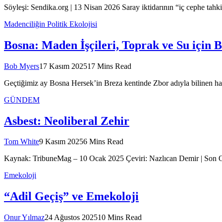
Söyleşi: Sendika.org | 13 Nisan 2026 Saray iktidarının “iç cephe tahki
Madenciliğin Politik Ekolojisi
Bosna: Maden İşçileri, Toprak ve Su için B
Bob Myers
17 Kasım 2025
17 Mins Read
Geçtiğimiz ay Bosna Hersek’in Breza kentinde Zbor adıyla bilinen hal
GÜNDEM
Asbest: Neoliberal Zehir
Tom White
9 Kasım 2025
6 Mins Read
Kaynak: TribuneMag – 10 Ocak 2025 Çeviri: Nazlıcan Demir | Son
Emekoloji
“Adil Geçiş” ve Emekoloji
Onur Yılmaz
24 Ağustos 2025
10 Mins Read