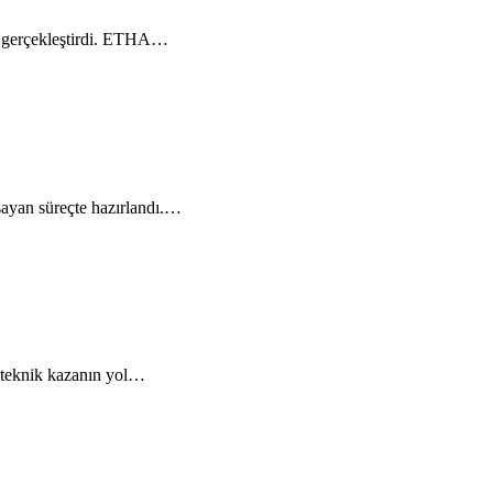
şi gerçekleştirdi. ETHA…
sayan süreçte hazırlandı.…
n teknik kazanın yol…