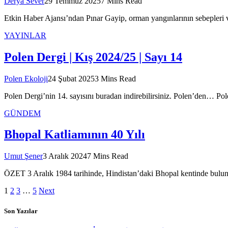
Derya Sever
29 Temmuz 2025
7 Mins Read
Etkin Haber Ajansı’ndan Pınar Gayip, orman yangınlarının sebepleri 
YAYINLAR
Polen Dergi | Kış 2024/25 | Sayı 14
Polen Ekoloji
24 Şubat 2025
3 Mins Read
Polen Dergi’nin 14. sayısını buradan indirebilirsiniz. Polen’den… Po
GÜNDEM
Bhopal Katliamının 40 Yılı
Umut Şener
3 Aralık 2024
7 Mins Read
ÖZET 3 Aralık 1984 tarihinde, Hindistan’daki Bhopal kentinde bulun
1
2
3
…
5
Next
Son Yazılar