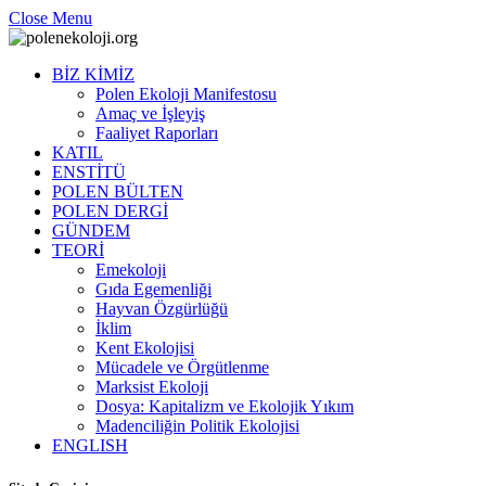
Close Menu
BİZ KİMİZ
Polen Ekoloji Manifestosu
Amaç ve İşleyiş
Faaliyet Raporları
KATIL
ENSTİTÜ
POLEN BÜLTEN
POLEN DERGİ
GÜNDEM
TEORİ
Emekoloji
Gıda Egemenliği
Hayvan Özgürlüğü
İklim
Kent Ekolojisi
Mücadele ve Örgütlenme
Marksist Ekoloji
Dosya: Kapitalizm ve Ekolojik Yıkım
Madenciliğin Politik Ekolojisi
ENGLISH