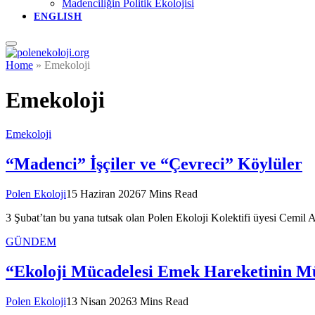
Madenciliğin Politik Ekolojisi
ENGLISH
Home
»
Emekoloji
Emekoloji
Emekoloji
“Madenci” İşçiler ve “Çevreci” Köylüler
Polen Ekoloji
15 Haziran 2026
7 Mins Read
3 Şubat’tan bu yana tutsak olan Polen Ekoloji Kolektifi üyesi Cemil
GÜNDEM
“Ekoloji Mücadelesi Emek Hareketinin M
Polen Ekoloji
13 Nisan 2026
3 Mins Read