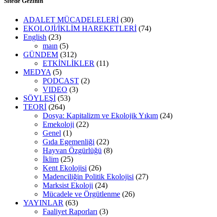
Sitede Gezinin
ADALET MÜCADELELERİ
(30)
EKOLOJİ/İKLİM HAREKETLERİ
(74)
English
(23)
maın
(5)
GÜNDEM
(312)
ETKİNLİKLER
(11)
MEDYA
(5)
PODCAST
(2)
VIDEO
(3)
SÖYLEŞİ
(53)
TEORİ
(264)
Dosya: Kapitalizm ve Ekolojik Yıkım
(24)
Emekoloji
(22)
Genel
(1)
Gıda Egemenliği
(22)
Hayvan Özgürlüğü
(8)
İklim
(25)
Kent Ekolojisi
(26)
Madenciliğin Politik Ekolojisi
(27)
Marksist Ekoloji
(24)
Mücadele ve Örgütlenme
(26)
YAYINLAR
(63)
Faaliyet Raporları
(3)