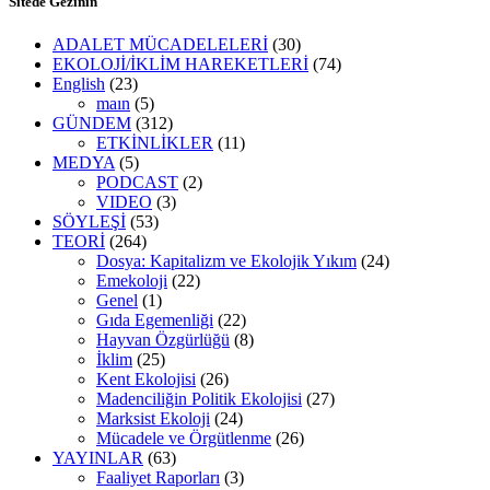
Sitede Gezinin
ADALET MÜCADELELERİ
(30)
EKOLOJİ/İKLİM HAREKETLERİ
(74)
English
(23)
maın
(5)
GÜNDEM
(312)
ETKİNLİKLER
(11)
MEDYA
(5)
PODCAST
(2)
VIDEO
(3)
SÖYLEŞİ
(53)
TEORİ
(264)
Dosya: Kapitalizm ve Ekolojik Yıkım
(24)
Emekoloji
(22)
Genel
(1)
Gıda Egemenliği
(22)
Hayvan Özgürlüğü
(8)
İklim
(25)
Kent Ekolojisi
(26)
Madenciliğin Politik Ekolojisi
(27)
Marksist Ekoloji
(24)
Mücadele ve Örgütlenme
(26)
YAYINLAR
(63)
Faaliyet Raporları
(3)