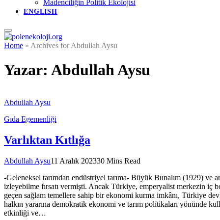
Madenciliğin Politik Ekolojisi
ENGLISH
Home
»
Archives for Abdullah Aysu
Yazar:
Abdullah Aysu
Abdullah Aysu
Gıda Egemenliği
Varlıktan Kıtlığa
Abdullah Aysu
11 Aralık 2023
30 Mins Read
-Geleneksel tarımdan endüstriyel tarıma- Büyük Bunalım (1929) ve ard
izleyebilme fırsatı vermişti. Ancak Türkiye, emperyalist merkezin iç 
geçen sağlam temellere sahip bir ekonomi kurma imkânı, Türkiye devleti
halkın yararına demokratik ekonomi ve tarım politikaları yönünde kulla
etkinliği ve…