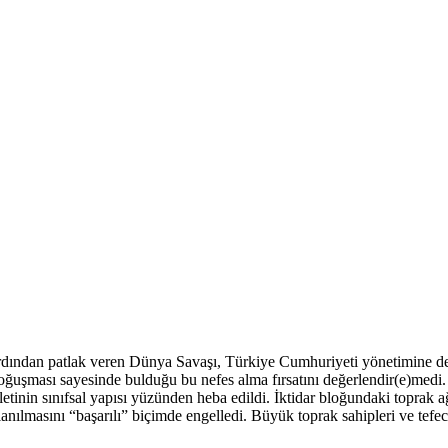
ından patlak veren Dünya Savaşı, Türkiye Cumhuriyeti yönetimine devle
boğuşması sayesinde bulduğu bu nefes alma fırsatını değerlendir(e)medi.
nin sınıfsal yapısı yüzünden heba edildi. İktidar bloğundaki toprak ağal
nılmasını “başarılı” biçimde engelledi. Büyük toprak sahipleri ve tefeci