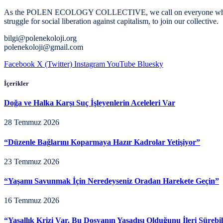
As the POLEN ECOLOGY COLLECTIVE, we call on everyone who wishes t
struggle for social liberation against capitalism, to join our collective.
bilgi@polenekoloji.org
polenekoloji@gmail.com
Facebook
X (Twitter)
Instagram
YouTube
Bluesky
İçerikler
Doğa ve Halka Karşı Suç İşleyenlerin Aceleleri Var
28 Temmuz 2026
“Düzenle Bağlarını Koparmaya Hazır Kadrolar Yetişiyor”
23 Temmuz 2026
“Yaşamı Savunmak İçin Neredeyseniz Oradan Harekete Geçin”
16 Temmuz 2026
“Yasallık Krizi Var. Bu Dosyanın Yasadışı Olduğunu İleri Sürebi