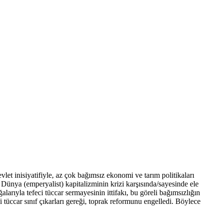
t inisiyatifiyle, az çok bağımsız ekonomi ve tarım politikaları
 Dünya (emperyalist) kapitalizminin krizi karşısında/sayesinde ele
arıyla tefeci tüccar sermayesinin ittifakı, bu göreli bağımsızlığın
 tüccar sınıf çıkarları gereği, toprak reformunu engelledi. Böylece