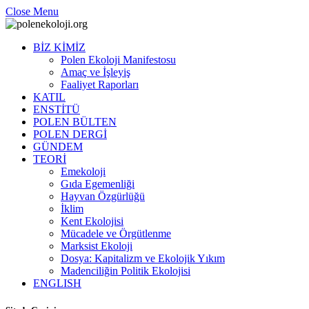
Close Menu
BİZ KİMİZ
Polen Ekoloji Manifestosu
Amaç ve İşleyiş
Faaliyet Raporları
KATIL
ENSTİTÜ
POLEN BÜLTEN
POLEN DERGİ
GÜNDEM
TEORİ
Emekoloji
Gıda Egemenliği
Hayvan Özgürlüğü
İklim
Kent Ekolojisi
Mücadele ve Örgütlenme
Marksist Ekoloji
Dosya: Kapitalizm ve Ekolojik Yıkım
Madenciliğin Politik Ekolojisi
ENGLISH