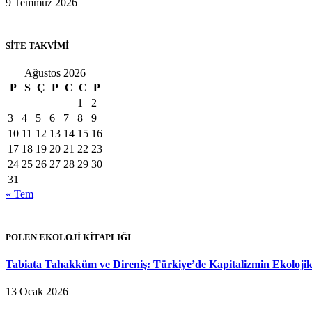
9 Temmuz 2026
SİTE TAKVİMİ
Ağustos 2026
P
S
Ç
P
C
C
P
1
2
3
4
5
6
7
8
9
10
11
12
13
14
15
16
17
18
19
20
21
22
23
24
25
26
27
28
29
30
31
« Tem
POLEN EKOLOJİ KİTAPLIĞI
Tabiata Tahakküm ve Direniş: Türkiye’de Kapitalizmin Ekolojik
13 Ocak 2026