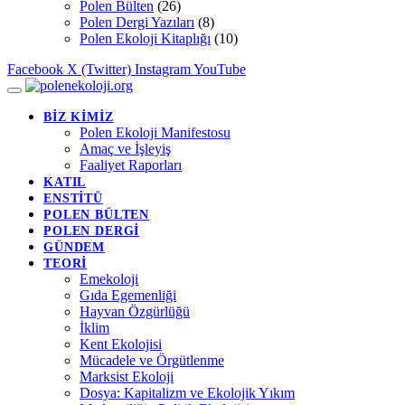
Polen Bülten
(26)
Polen Dergi Yazıları
(8)
Polen Ekoloji Kitaplığı
(10)
Facebook
X (Twitter)
Instagram
YouTube
BİZ KİMİZ
Polen Ekoloji Manifestosu
Amaç ve İşleyiş
Faaliyet Raporları
KATIL
ENSTİTÜ
POLEN BÜLTEN
POLEN DERGİ
GÜNDEM
TEORİ
Emekoloji
Gıda Egemenliği
Hayvan Özgürlüğü
İklim
Kent Ekolojisi
Mücadele ve Örgütlenme
Marksist Ekoloji
Dosya: Kapitalizm ve Ekolojik Yıkım