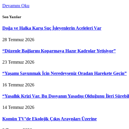
Devamını Oku
Son Yazılar
Doğa ve Halka Karşı Suç İşleyenlerin Aceleleri Var
28 Temmuz 2026
“Düzenle Bağlarını Koparmaya Hazır Kadrolar Yetişiyor”
23 Temmuz 2026
“Yaşamı Savunmak İçin Neredeyseniz Oradan Harekete Geçin”
16 Temmuz 2026
“Yasallık Krizi Var. Bu Dosyanın Yasadışı Olduğunu İleri Sürebi
14 Temmuz 2026
Komün TV’de Ekolojik Çıkış Arayışları Üzerine