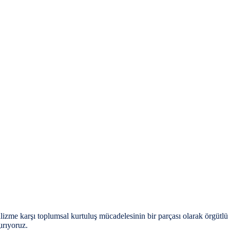
arşı toplumsal kurtuluş mücadelesinin bir parçası olarak örgütlü sür
ırıyoruz.