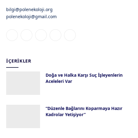
bilgi@polenekoloji.org
polenekoloji@gmail.com
Facebook
X
Instagram
YouTube
Bluesky
(Twitter)
İÇERIKLER
Doğa ve Halka Karşı Suç İşleyenlerin
Aceleleri Var
28 Temmuz 2026
“Düzenle Bağlarını Koparmaya Hazır
Kadrolar Yetişiyor”
23 Temmuz 2026