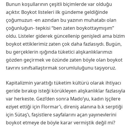
Bunun koşullarının çeşitli biçimlerde var olduğu
açıktır. Boykot listeleri ilk gündeme geldiğinde
çoğumuzun -en azından bu yazının muhatabı olan
çoğunluğun- tepkisi “ben zaten boykottaymışım”
oldu. Listeler giderek güncellenip genişledi ama bizim
boykot ettiklerimiz zaten çok daha fazlasıydı. Bugün,
bu gerçeklerin ışığında tüketici alışkanlıklarımızı
gözden geçirmek ve özünde zaten böyle olan boykot
tavrını sınıfsallaştırmak sorumluluğunu taşıyoruz.
Kapitalizmin yarattığı tüketim kültürü olarak ihtiyacı
geride bırakıp isteği körükleyen alışkanlıklar fazlasıyla
var herkeste. Gezi’den sonra Mado’yu, kadın işçilere
eziyet ettiği için Flormar’ı, direniş alanına b.k serptiği
için Sütaş’ı, faşistlere sayfalarını açan yayınevlerini
boykot etmeye de böyle karar vermiştik değil mi?