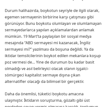
Durum halihazırda, boykotun seyriyle de ilgili olarak,
egemen sermayenin birbirine karşı çatışması gibi
görünüyor. Bunu boykotu olumlayan ve olumlamayan
sermayedarlarca yapılan açıklamalardan anlamak
mümkün. 19 Mart’ta paylaşılan bir sosyal medya
mesajında “ABD sermayesi mi kazanacak, İngiliz
sermayesi mi?” yazılması da boşuna değildi. Ya da
iktidar temsilcilerinin boykot edilen mekanlara koşup
poz vermesi de… Yine de durumun bu kadar basit
olmadığı ve asıl belirleyici olacak olanın işgalci-
sömürgeci kapitalist sermaye dışına çıkan
alternatifler olacağı da bilimsel bir gerçektir.
Daha da önemlisi, tüketici boykotu amacına
ulaşmıştır. İktidarın soruşturma, gözaltı gibi üst
perdeden cevap vermiş olmasına karşılık, toplumun