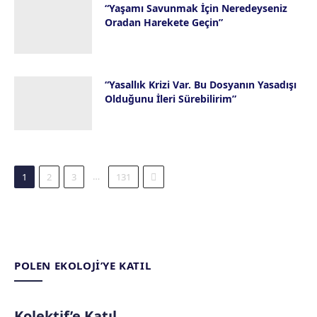
“Yaşamı Savunmak İçin Neredeyseniz
Oradan Harekete Geçin”
16 Temmuz 2026
“Yasallık Krizi Var. Bu Dosyanın Yasadışı
Olduğunu İleri Sürebilirim”
14 Temmuz 2026
Next
…
1
2
3
131
POLEN EKOLOJI’YE KATIL
Kolektif’e Katıl