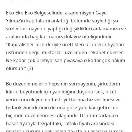
Eko Eko Eko Belgeselinde, akademisyen Gaye
Yılmaz’ın kapitalizmi anlattığı bölümde söylediği şu
sözler sermayenin yaptığı değişiklikleri anlamamıza ve
aralarında bağ kurmamıza kılavuz niteliğindedir.
“Kapitalistler birbirleriyle ürettikleri ürünlerin fiyatları
üstünden değil, miktarları üzerinden rekabet ederler.
Ne kadar çok üretiyorsan piyasaya o kadar çok hâkim
olursun.” (3)
Bu düzenlemelerin hepsinin sermayenin, şirketlerin
kârını büyütmek için yapıldığını düşünürsek, nicel
verimi önceleyen endüstriyel tarıma hız verilmesi ve
tedarik zincirlerinin de ona göre yani kâr getirecek
biçimde düzenlenmesi olağandır. Ürünün tarladaki
hasat fiyatıyla tezgahtaki, raftaki fiyatı arasındaki
devasa uçurumu belirleyen de işte bu aradaki sürece