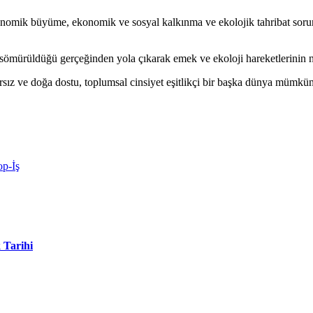
nomik büyüme, ekonomik ve sosyal kalkınma ve ekolojik tahribat sorunlar
mürüldüğü gerçeğinden yola çıkarak emek ve ekoloji hareketlerinin ned
nırsız ve doğa dostu, toplumsal cinsiyet eşitlikçi bir başka dünya mümkün
p-İş
 Tarihi