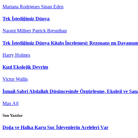
Mariana Rodrigues Sinan Eden
Tek İstediğimiz Dünya
Naomi Millner Patrick Bresnihan
Tek İstediğimiz Dünya Kitabı İncelemesi: Rezonans mı Dayanış
Harry Holmes
Kızıl Ekolojik Devrim
Victor Wallis
İsmail-Sabri Abdallah Düşüncesinde Özgürleşme, Ekoloji ve San
Max Ajl
Son Yazılar
Doğa ve Halka Karşı Suç İşleyenlerin Aceleleri Var