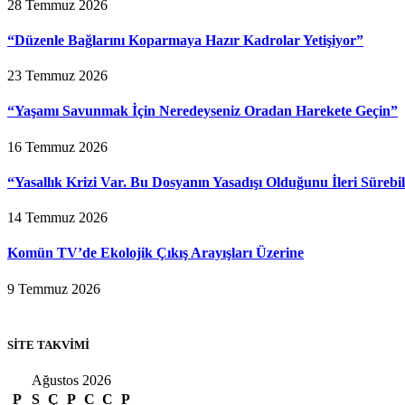
28 Temmuz 2026
“Düzenle Bağlarını Koparmaya Hazır Kadrolar Yetişiyor”
23 Temmuz 2026
“Yaşamı Savunmak İçin Neredeyseniz Oradan Harekete Geçin”
16 Temmuz 2026
“Yasallık Krizi Var. Bu Dosyanın Yasadışı Olduğunu İleri Sürebi
14 Temmuz 2026
Komün TV’de Ekolojik Çıkış Arayışları Üzerine
9 Temmuz 2026
SİTE TAKVİMİ
Ağustos 2026
P
S
Ç
P
C
C
P