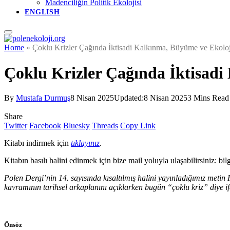
Madenciliğin Politik Ekolojisi
ENGLISH
Home
»
Çoklu Krizler Çağında İktisadi Kalkınma, Büyüme ve Ekoloj
Çoklu Krizler Çağında İktisadi
By
Mustafa Durmuş
8 Nisan 2025
Updated:
8 Nisan 2025
3 Mins Read
Share
Twitter
Facebook
Bluesky
Threads
Copy Link
Kitabı indirmek için
tıklayınız
.
Kitabın basılı halini edinmek için bize mail yoluyla ulaşabilirsiniz: b
Polen Dergi’nin 14. sayısında kısaltılmış halini yayınladığımız metin
kavramının tarihsel arkaplanını açıklarken bugün “çoklu kriz” diye if
Önsöz