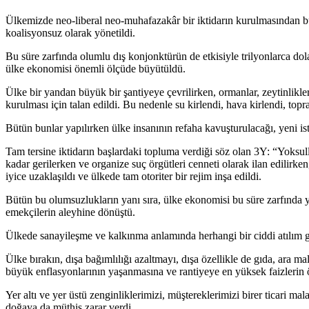
Ülkemizde neo-liberal neo-muhafazakâr bir iktidarın kurulmasından bu y
koalisyonsuz olarak yönetildi.
Bu süre zarfında olumlu dış konjonktürün de etkisiyle trilyonlarca dol
ülke ekonomisi önemli ölçüde büyütüldü.
Ülke bir yandan büyük bir şantiyeye çevrilirken, ormanlar, zeytinlikler
kurulması için talan edildi. Bu nedenle su kirlendi, hava kirlendi, toprak
Bütün bunlar yapılırken ülke insanının refaha kavuşturulacağı, yeni isti
Tam tersine iktidarın başlardaki topluma verdiği söz olan 3Y: “Yoks
kadar gerilerken ve organize suç örgütleri cenneti olarak ilan edilirk
iyice uzaklaşıldı ve ülkede tam otoriter bir rejim inşa edildi.
Bütün bu olumsuzlukların yanı sıra, ülke ekonomisi bu süre zarfında 
emekçilerin aleyhine dönüştü.
Ülkede sanayileşme ve kalkınma anlamında herhangi bir ciddi atılım 
Ülke bırakın, dışa bağımlılığı azaltmayı, dışa özellikle de gıda, ara m
büyük enflasyonlarının yaşanmasına ve rantiyeye en yüksek faizlerin ö
Yer altı ve yer üstü zenginliklerimizi, müştereklerimizi birer ticari 
doğaya da müthiş zarar verdi.