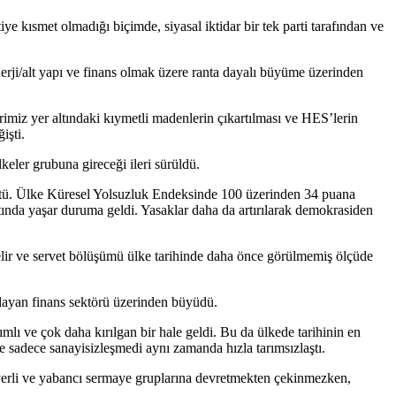
e kısmet olmadığı biçimde, siyasal iktidar bir tek parti tarafından ve
nerji/alt yapı ve finans olmak üzere ranta dayalı büyüme üzerinden
erimiz yer altındaki kıymetli madenlerin çıkartılması ve HES’lerin
işti.
lkeler grubuna gireceği ileri sürüldü.
üştü. Ülke Küresel Yolsuzluk Endeksinde 100 üzerinden 34 puana
ltında yaşar duruma geldi. Yasaklar daha da artırılarak demokrasiden
elir ve servet bölüşümü ülke tarihinde daha önce görülmemiş ölçüde
layan finans sektörü üzerinden büyüdü.
ımlı ve çok daha kırılgan bir hale geldi. Bu da ülkede tarihinin en
e sadece sanayisizleşmedi aynı zamanda hızla tarımsızlaştı.
ri yerli ve yabancı sermaye gruplarına devretmekten çekinmezken,