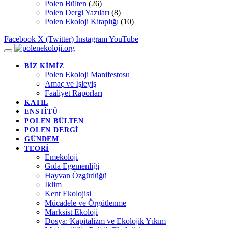
Polen Bülten
(26)
Polen Dergi Yazıları
(8)
Polen Ekoloji Kitaplığı
(10)
Facebook
X (Twitter)
Instagram
YouTube
BİZ KİMİZ
Polen Ekoloji Manifestosu
Amaç ve İşleyiş
Faaliyet Raporları
KATIL
ENSTİTÜ
POLEN BÜLTEN
POLEN DERGİ
GÜNDEM
TEORİ
Emekoloji
Gıda Egemenliği
Hayvan Özgürlüğü
İklim
Kent Ekolojisi
Mücadele ve Örgütlenme
Marksist Ekoloji
Dosya: Kapitalizm ve Ekolojik Yıkım