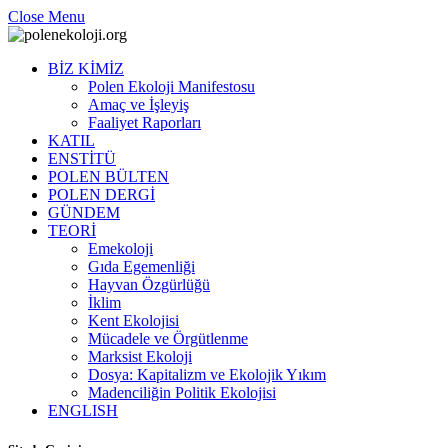
Close Menu
BİZ KİMİZ
Polen Ekoloji Manifestosu
Amaç ve İşleyiş
Faaliyet Raporları
KATIL
ENSTİTÜ
POLEN BÜLTEN
POLEN DERGİ
GÜNDEM
TEORİ
Emekoloji
Gıda Egemenliği
Hayvan Özgürlüğü
İklim
Kent Ekolojisi
Mücadele ve Örgütlenme
Marksist Ekoloji
Dosya: Kapitalizm ve Ekolojik Yıkım
Madenciliğin Politik Ekolojisi
ENGLISH