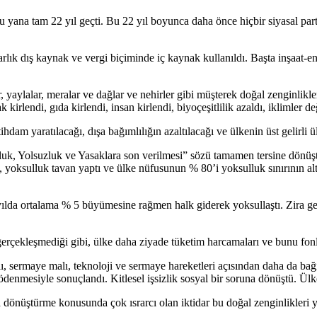
ana tam 22 yıl geçti. Bu 22 yıl boyunca daha önce hiçbir siyasal partiy
arlık dış kaynak ve vergi biçiminde iç kaynak kullanıldı. Başta inşaat-e
, yaylalar, meralar ve dağlar ve nehirler gibi müşterek doğal zenginlikl
 kirlendi, gıda kirlendi, insan kirlendi, biyoçeşitlilik azaldı, iklimler değ
hdam yaratılacağı, dışa bağımlılığın azaltılacağı ve ülkenin üst gelirli ü
ulluk, Yolsuzluk ve Yasaklara son verilmesi” sözü tamamen tersine dön
en, yoksulluk tavan yaptı ve ülke nüfusunun % 80’i yoksulluk sınırının a
yılda ortalama % 5 büyümesine rağmen halk giderek yoksullaştı. Zira g
gerçekleşmediği gibi, ülke daha ziyade tüketim harcamaları ve bunu fon
alı, sermaye malı, teknoloji ve sermaye hareketleri açısından daha da bağ
denmesiyle sonuçlandı. Kitlesel işsizlik sosyal bir soruna dönüştü. Ülk
mala dönüştürme konusunda çok ısrarcı olan iktidar bu doğal zenginlikle