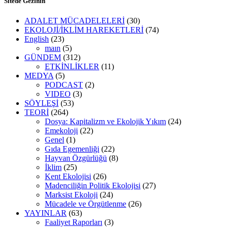
Sitede Gezinin
ADALET MÜCADELELERİ
(30)
EKOLOJİ/İKLİM HAREKETLERİ
(74)
English
(23)
maın
(5)
GÜNDEM
(312)
ETKİNLİKLER
(11)
MEDYA
(5)
PODCAST
(2)
VIDEO
(3)
SÖYLEŞİ
(53)
TEORİ
(264)
Dosya: Kapitalizm ve Ekolojik Yıkım
(24)
Emekoloji
(22)
Genel
(1)
Gıda Egemenliği
(22)
Hayvan Özgürlüğü
(8)
İklim
(25)
Kent Ekolojisi
(26)
Madenciliğin Politik Ekolojisi
(27)
Marksist Ekoloji
(24)
Mücadele ve Örgütlenme
(26)
YAYINLAR
(63)
Faaliyet Raporları
(3)