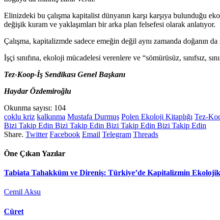
Elinizdeki bu çalışma kapitalist dünyanın karşı karşıya bulunduğu eko
değişik kuram ve yaklaşımları bir arka plan felsefesi olarak anlatıyor.
Çalışma, kapitalizmde sadece emeğin değil aynı zamanda doğanın da sö
İşçi sınıfına, ekoloji mücadelesi verenlere ve “sömürüsüz, sınıfsız, sı
Tez-Koop-İş Sendikası Genel Başkanı
Haydar Özdemiroğlu
Okunma sayısı:
104
çoklu kriz
kalkınma
Mustafa Durmuş
Polen Ekoloji Kitaplığı
Tez-Koo
Bizi Takip Edin
Bizi Takip Edin
Bizi Takip Edin
Bizi Takip Edin
Share.
Twitter
Facebook
Email
Telegram
Threads
Öne Çıkan Yazılar
Tabiata Tahakküm ve Direniş: Türkiye’de Kapitalizmin Ekolojik
Cemil Aksu
Cüret