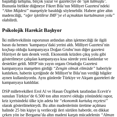
başlattığı tartışma, birçok yazar ve gazeteciye de
‘ışık tutmuştu’
.
Bununla birlikte düğmeye Fikret Bila’nın Milliyet Gazetesi’ndeki
“Altın Müjdesi”
manşetiyle basıldığı söylenebilir. Habere göre altın
madenciliği,
“eğer işletilirse IMF’ye el açmaktan kurtulmanın yolu”
olabilirdi.
Psikolojik Harekât Başlıyor
İki milletvekilinin raporunun ardından altın işletmeciliği ile ilgili
basın da hemen ‘kampanya’daki yerini aldı. Milliyet Gazetesi’nin
koçbaşı olduğu kampanyaya Doğan Grubu’nun diğer gazetesi
Hürriyet de tam destek verdi. Ekonomik krizden çıkış yolu gibi
gösterilmeye çalışılan kampanyaya kısa sürede yeni katılımlar ve
destekler geldi. MHP’nin yayın organı Ortadoğu Gazetesi
kampanyaya manşetten girdiği
“Zengin olmak elimizde”
haberiyle
katılırken, haberin içeriğinde de Milliyet’te Bila’nın verdiği bilgiler
aynen kullanılıyordu. Aynı günlerde Türkiye ve Akşam gazeteleri de
kampanyaya katıldılar.
DSP milletvekilleri Erol Al ve Hasan Özgöbek
tarafından Ecevit’e
sunulan Türkiye’de 6.500 ton altın rezervi olduğu yönündeki rapor,
kriz içerisindeki ülke için adeta bir
“ekonomik kurtuluş reçetesi”
olarak gösterilmekteydi
.
Bu altın madenlerinin üretime açılması
halinde 25 bin kişiye iş verileceği ileri sürülen haberde, en dikkat
çeken yön ise Bergama’da altın madeni karşıtı mücadelenin
“Alman