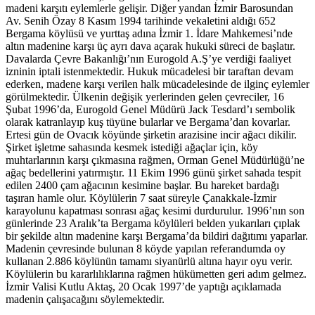
madeni karşıtı eylemlerle gelişir. Diğer yandan İzmir Barosundan
Av
. Senih Özay 8 Kasım 1994 tarihinde vekaletini aldığı 652
Bergama köylüsü ve yurttaş adına İzmir 1. İdare Mahkemesi’nde
altın madenine karşı üç ayrı dava açarak hukuki süreci de başlatır.
Davalarda Çevre Bakanlığı’nın Eurogold A.Ş’ye verdiği faaliyet
izninin iptali istenmektedir. Hukuk mücadelesi bir taraftan devam
ederken, madene karşı verilen halk mücadelesinde de ilginç eylemler
görülmektedir. Ülkenin değişik yerlerinden gelen çevreciler, 16
Şubat 1996’da, Eurogold Genel Müdürü Jack Tesdard’ı sembolik
olarak katranlayıp kuş tüyüne bularlar ve Bergama’dan kovarlar.
Ertesi gün de Ovacık köyünde şirketin arazisine incir ağacı dikilir.
Şirket işletme sahasında kesmek istediği ağaçlar için, köy
muhtarlarının karşı çıkmasına rağmen, Orman Genel Müdürlüğü’ne
ağaç bedellerini yatırmıştır. 11 Ekim 1996 günü şirket sahada tespit
edilen 2400 çam ağacının kesimine başlar. Bu hareket bardağı
taşıran hamle olur. Köylülerin 7 saat süreyle Çanakkale-İzmir
karayolunu kapatması sonrası ağaç kesimi durdurulur.
1996’nın son
günlerinde 23 Aralık’ta Bergama köylüleri belden yukarıları çıplak
bir şekilde altın madenine karşı Bergama’da bildiri dağıtımı yaparlar.
Madenin çevresinde bulunan 8 köyde yapılan referandumda oy
kullanan 2.886 köylünün tamamı siyanürlü altına hayır oyu verir.
Köylülerin bu kararlılıklarına rağmen hükümetten geri adım gelmez.
İzmir Valisi Kutlu Aktaş, 20 Ocak 1997’de yaptığı açıklamada
madenin çalışacağını söylemektedir.