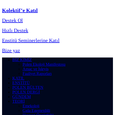
Kolektif’e Katıl
Destek Ol
Hızlı Destek
Enstitü Seminerlerine Katıl
Bize yaz
BİZ KİMİZ
Polen Ekoloji Manifestosu
Amaç ve İşleyiş
Faaliyet Raporları
KATIL
ENSTİTÜ
POLEN BÜLTEN
POLEN DERGİ
GÜNDEM
TEORİ
Emekoloji
Gıda Egemenliği