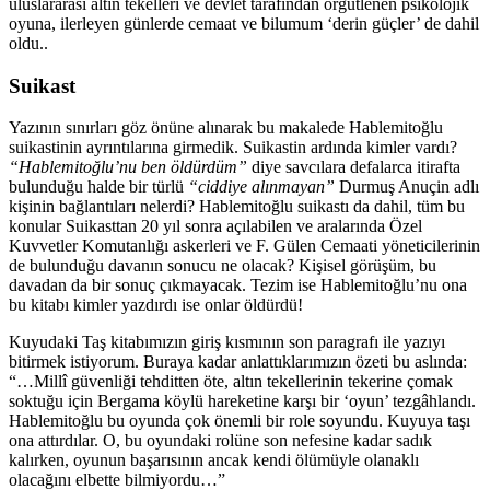
uluslararası altın tekelleri ve devlet tarafından örgütlenen psikolojik
oyuna, ilerleyen günlerde cemaat ve bilumum ‘derin güçler’ de dahil
oldu..
Suikast
Yazının sınırları göz önüne alınarak bu makalede Hablemitoğlu
suikastinin ayrıntılarına girmedik. Suikastin ardında kimler vardı?
“Hablemitoğlu’nu ben öldürdüm”
diye savcılara defalarca itirafta
bulunduğu halde bir türlü
“ciddiye alınmayan”
Durmuş Anuçin adlı
kişinin bağlantıları nelerdi? Hablemitoğlu suikastı da dahil, tüm bu
konular Suikasttan 20 yıl sonra açılabilen ve aralarında Özel
Kuvvetler Komutanlığı askerleri ve F. Gülen Cemaati yöneticilerinin
de bulunduğu davanın sonucu ne olacak? Kişisel görüşüm, bu
davadan da bir sonuç çıkmayacak. Tezim ise Hablemitoğlu’nu ona
bu kitabı kimler yazdırdı ise onlar öldürdü!
Kuyudaki Taş kitabımızın giriş kısmının son paragrafı ile yazıyı
bitirmek istiyorum. Buraya kadar anlattıklarımızın özeti bu aslında:
“…Millî güvenliği tehditten öte, altın tekellerinin tekerine çomak
soktuğu için Bergama köylü hareketine karşı bir ‘oyun’ tezgâhlandı.
Hablemitoğlu bu oyunda çok önemli bir role soyundu. Kuyuya taşı
ona attırdılar. O, bu oyundaki rolüne son nefesine kadar sadık
kalırken, oyunun başarısının ancak kendi ölümüyle olanaklı
olacağını elbette bilmiyordu…”