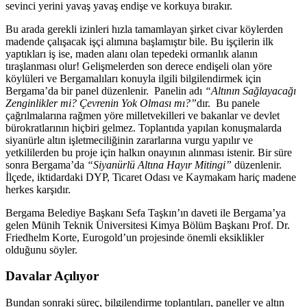
sevinci yerini yavaş yavaş endişe ve korkuya bırakır.
Bu arada gerekli izinleri hızla tamamlayan şirket civar köylerden
madende çalışacak işçi alımına başlamıştır bile. Bu işçilerin ilk
yaptıkları iş ise, maden alanı olan tepedeki ormanlık alanın
tıraşlanması olur! Gelişmelerden son derece endişeli olan yöre
köylüleri ve Bergamalıları konuyla ilgili bilgilendirmek için
Bergama’da bir panel düzenlenir. Panelin adı
“Altının Sağlayacağı
Zenginlikler mi? Çevrenin Yok Olması mı?”
dır. Bu panele
çağrılmalarına rağmen yöre milletvekilleri ve bakanlar ve devlet
bürokratlarının hiçbiri gelmez. Toplantıda yapılan konuşmalarda
siyanürle altın işletmeciliğinin zararlarına vurgu yapılır ve
yetkililerden bu proje için halkın onayının alınması istenir. Bir süre
sonra Bergama’da
“Siyanürlü Altına Hayır Mitingi”
düzenlenir.
İlçede, iktidardaki DYP, Ticaret Odası ve Kaymakam hariç madene
herkes karşıdır.
Bergama Belediye Başkanı Sefa Taşkın’ın daveti ile Bergama’ya
gelen Münih Teknik Üniversitesi Kimya Bölüm Başkanı Prof. Dr.
Friedhelm Korte, Eurogold’un projesinde önemli eksiklikler
olduğunu söyler.
Davalar Açılıyor
Bundan sonraki süreç, bilgilendirme toplantıları, paneller ve altın