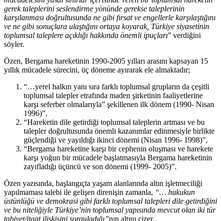
gerek taleplerini seslendirme yönünde gerekse taleplerinin
karşılanması doğrultusunda ne gibi fırsat ve engellerle karşılaştığını
ve ne gibi sonuçlara ulaştığını ortaya koyarak, Türkiye siyasetinin
toplumsal taleplere açıklığı hakkında önemli ipuçları
” verdiğini
söyler
.
Özen, Bergama hareketinin 1990-2005 yılları arasını kapsayan 15
yıllık mücadele sürecini, üç döneme ayırarak ele almaktadır;
“…yerel halkın yanı sıra farklı toplumsal grupların da çeşitli
toplumsal talepler etrafında maden şirketinin faaliyetlerine
karşı seferber olmalarıyla” şekillenen ilk dönem
(1990- Nisan
1996)”,
“Hareketin dile getirdiği toplumsal taleplerin artması ve bu
talepler doğrultusunda önemli kazanımlar edinmesiyle birlikte
güçlendiği ve yayıldığı ikinci dönemi (Nisan 1996- 1998)”,
“Bergama hareketine karşı bir cephenin oluşması ve harekete
karşı yoğun bir mücadele başlatmasıyla Bergama hareketinin
zayıfladığı üçüncü ve son dönemi (1999- 2005)”.
Özen yazısında, başlangıçta yaşam alanlarında altın işletmeciliği
yapılmaması talebi ile gelişen direnişin zamanla,
“… hukukun
üstünlüğü ve demokrasi gibi farklı toplumsal talepleri dile getirdiğini
ve bu niteliğiyle Türkiye’nin toplumsal yapısında mevcut olan iki tür
tabiyet/itaat ilişkisini sorguladığı”
nın altını çizer.