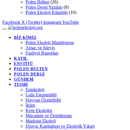
Polen Bülten
(26)
Polen Dergi Yazıları
(8)
Polen Ekoloji Kitaplığı
(10)
Facebook
X (Twitter)
Instagram
YouTube
BİZ KİMİZ
Polen Ekoloji Manifestosu
Amaç ve İşleyiş
Faaliyet Raporları
KATIL
ENSTİTÜ
POLEN BÜLTEN
POLEN DERGİ
GÜNDEM
TEORİ
Emekoloji
Gıda Egemenliği
Hayvan Özgürlüğü
İklim
Kent Ekolojisi
Mücadele ve Örgütlenme
Marksist Ekoloji
Dosya: Kapitalizm ve Ekolojik Yıkım