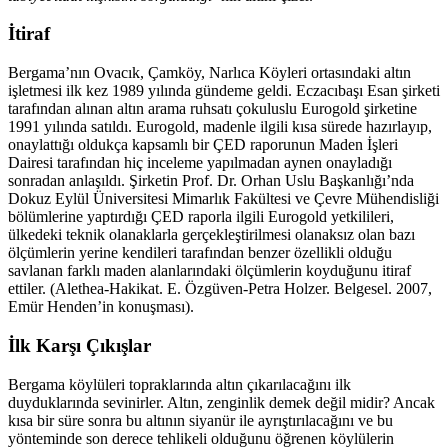
İtiraf
Bergama’nın Ovacık, Çamköy, Narlıca Köyleri ortasındaki altın
işletmesi ilk kez 1989 yılında gündeme geldi. Eczacıbaşı Esan şirketi
tarafından alınan altın arama ruhsatı çokuluslu Eurogold şirketine
1991 yılında satıldı. Eurogold, madenle ilgili kısa sürede hazırlayıp,
onaylattığı oldukça kapsamlı bir ÇED raporunun Maden İşleri
Dairesi tarafından hiç inceleme yapılmadan aynen onayladığı
sonradan anlaşıldı. Şirketin Prof. Dr. Orhan Uslu Başkanlığı’nda
Dokuz Eylül Üniversitesi Mimarlık Fakültesi ve Çevre Mühendisliği
bölümlerine yaptırdığı ÇED raporla ilgili Eurogold yetkilileri,
ülkedeki teknik olanaklarla gerçekleştirilmesi olanaksız olan bazı
ölçümlerin yerine kendileri tarafından benzer özellikli olduğu
savlanan farklı maden alanlarındaki ölçümlerin koyduğunu itiraf
ettiler. (Alethea-Hakikat. E. Özgüven-Petra Holzer. Belgesel. 2007,
Emür Henden’in konuşması).
İlk Karşı Çıkışlar
Bergama köylüleri topraklarında altın çıkarılacağını ilk
duyduklarında sevinirler. Altın, zenginlik demek değil midir? Ancak
kısa bir süre sonra bu altının siyanür ile ayrıştırılacağını ve bu
yönteminde son derece tehlikeli olduğunu öğrenen köylülerin