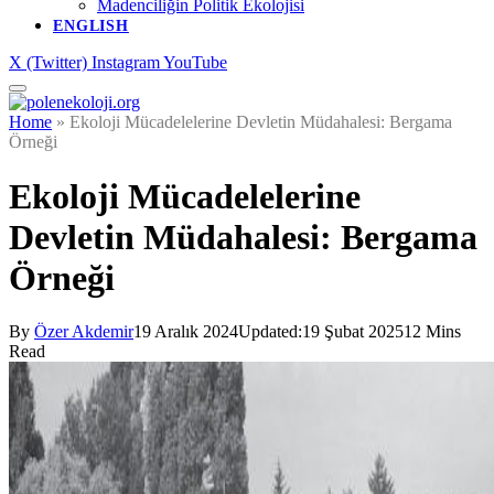
Madenciliğin Politik Ekolojisi
ENGLISH
X (Twitter)
Instagram
YouTube
Home
»
Ekoloji Mücadelelerine Devletin Müdahalesi: Bergama
Örneği
Ekoloji Mücadelelerine
Devletin Müdahalesi: Bergama
Örneği
By
Özer Akdemir
19 Aralık 2024
Updated:
19 Şubat 2025
12 Mins
Read