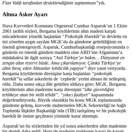
Fian Vakfı tarafından desteklendiğinin saptanması”
ydı.
Altına Asker Ayarı
Hava Kuvvetleri Komutanı Orgeneral Cumhur Asparuk’un 1 Ekim
2001 tarihli sözleri,
Bergama köylülerinin altın madeni karşıtı
mücadelesine yönelik başlatılan
“Psikolojik Harekât”
ın devletin en
üst yönetim aygıtı sayılan MGK’da da gündeme getirildiğinin en
önemli göstergesiydi. Asparuk, Cumhurbaşkanlığı resepsiyonunda o
günlerin en önemli gündem maddesi olan ABD’nin Afganistan’a
müdahalesi ile ilgili soruya
“Asıl Türkiye’ye bakın… Dünyanın en
zengin altın rezervi bizde. Ama çıkarılamıyor. Çünkü Türkiye’ye
altın ihraç eden Almanlar lobilicilik yapıyor”
diye yanıt veriyordu.
Bergama köylülerinin direnişine karşı başlatılan
“psikolojik
harekât”
ta saflar askerlerin de ‘cephede’ yerini alması ile netleşmiş
oldu. Daha sonra sıkça dile getirilen iddiaya göre; MGK, Bergama
köylülerinin altın madenine karşı direnişini “
ülke güvenliğini
tehlikeye atan bir milli tehdit”
,
“yıkıcı faaliyet”
kapsamında
değerlendiriyordu. Büyük olasılıkla bu konu MGK toplantısında
gündeme gelmiş, kuvvetle muhtemelen MGK Sekreterliği’ne bağlı
Toplumla İlişkiler Başkanlığı’nda (TİB) tartışılmış ve bir psikolojik
harekât ile önüne geçilmesi yönünde karar alınmıştı.
Asparuk’un bu sözlerinden bir yıl sonra askerlerden altın madenine
bir destek daha geldi. Hem de madenin mahkeme kararı ile kapalı