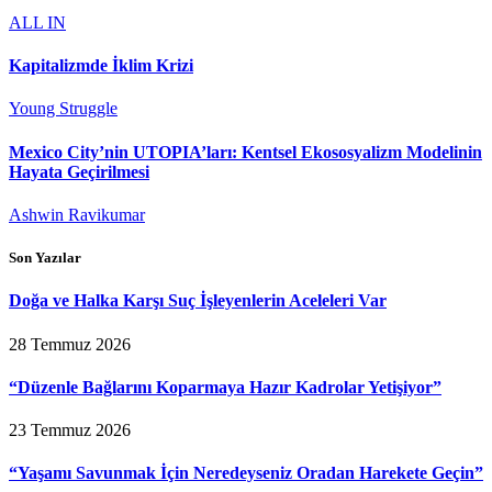
ALL IN
Kapitalizmde İklim Krizi
Young Struggle
Mexico City’nin UTOPIA’ları: Kentsel Ekososyalizm Modelinin
Hayata Geçirilmesi
Ashwin Ravikumar
Son Yazılar
Doğa ve Halka Karşı Suç İşleyenlerin Aceleleri Var
28 Temmuz 2026
“Düzenle Bağlarını Koparmaya Hazır Kadrolar Yetişiyor”
23 Temmuz 2026
“Yaşamı Savunmak İçin Neredeyseniz Oradan Harekete Geçin”