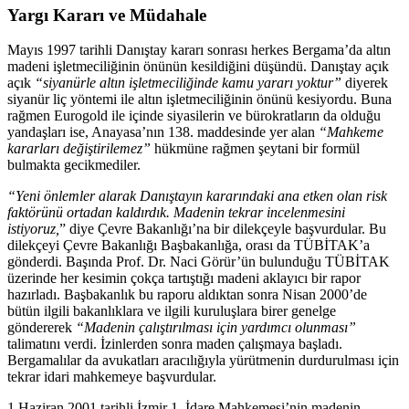
Yargı Kararı ve Müdahale
Mayıs 1997 tarihli Danıştay kararı sonrası herkes Bergama’da altın
madeni işletmeciliğinin önünün kesildiğini düşündü. Danıştay açık
açık
“siyanürle altın işletmeciliğinde kamu yararı yoktur”
diyerek
siyanür liç yöntemi ile altın işletmeciliğinin önünü kesiyordu. Buna
rağmen Eurogold ile içinde siyasilerin ve bürokratların da olduğu
yandaşları ise, Anayasa’nın 138. maddesinde yer alan
“Mahkeme
kararları değiştirilemez”
hükmüne rağmen şeytani bir formül
bulmakta gecikmediler.
“Yeni önlemler alarak Danıştayın kararındaki ana etken olan risk
faktörünü ortadan
kaldırdık. Madenin tekrar incelenmesini
istiyoruz,
” diye Çevre Bakanlığı’na bir dilekçeyle başvurdular. Bu
dilekçeyi Çevre Bakanlığı Başbakanlığa, orası da TÜBİTAK’a
gönderdi. Başında Prof. Dr. Naci Görür’ün bulunduğu TÜBİTAK
üzerinde her kesimin çokça tartıştığı madeni aklayıcı bir rapor
hazırladı. Başbakanlık bu raporu aldıktan sonra Nisan 2000’de
bütün ilgili bakanlıklara ve ilgili kuruluşlara birer genelge
göndererek
“Madenin çalıştırılması için yardımcı olunması”
talimatını verdi. İzinlerden sonra maden çalışmaya başladı.
Bergamalılar da avukatları aracılığıyla yürütmenin durdurulması için
tekrar idari mahkemeye başvurdular.
1 Haziran 2001 tarihli İzmir 1. İdare Mahkemesi’nin madenin