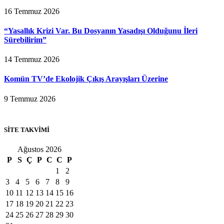
16 Temmuz 2026
“Yasallık Krizi Var. Bu Dosyanın Yasadışı Olduğunu İleri
Sürebilirim”
14 Temmuz 2026
Komün TV’de Ekolojik Çıkış Arayışları Üzerine
9 Temmuz 2026
SİTE TAKVİMİ
Ağustos 2026
P
S
Ç
P
C
C
P
1
2
3
4
5
6
7
8
9
10
11
12
13
14
15
16
17
18
19
20
21
22
23
24
25
26
27
28
29
30