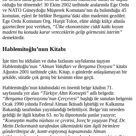
olduğu bir dönemde! 30 Ekim 2002 tarihinde aralarında
Ege Ordu
ve NATO Güneydoğu Müşterek Komutanı’nın da bulunduğu 45
komutan, eşleri ile birlikte Bergama’daki altın madenini gezdiler.
Ege Ordu Komutanı Org. Hurşit Tolon, eline aldığı külçe altınla
gazetecilere poz verirken,
“Ülke ekonomisine ciddi katkı koyan
madeni bu konuda karar vereceklerin gelip görmesini isterim”
demektedir
.
Hablemitoğlu’nun Kitabı
İşte tüm bu iddiaları ve daha fazlasını sayfalarına taşıyan
Hablemitoğlu’nun
“Alman Vakıfları ve Bergama Dosyası”
kitabı
Ağustos 2001 tarihinde çıktı. Kitap, o günlerde anlaşılamayan bir
şekilde, süratle çok geniş bir kesimin eline geçti.
Hablemitoğlu’nun kitabındaki en önemli belge kitabın 71.
sayfasında yer alan
“Türkiye Altın Konsepti”
adlı belgedir.
“Bergama Operasyonu’nun Çerçevesi”
başlığı ile sunulan belgenin
Ocak 1990 yılında Federal Alman İktisadi İşbirliği ve Kalkınma
Bakanlığı tarafından yayınlandığı belirtiliyor. Belge’nin nereden
geldiği ile ilgili kitabın 63. no’lu dipnotunda şunlar yazıyor;
“Konseptin matbu nüshası ve çevirisi, İsveç’te yaşayan Prof. Dr.
Metin Deliormanlı tarafından ülkemizdeki tüm ilgili birimlere
gönderilmişse de, kontr-espiyonaj kapsamında Alman