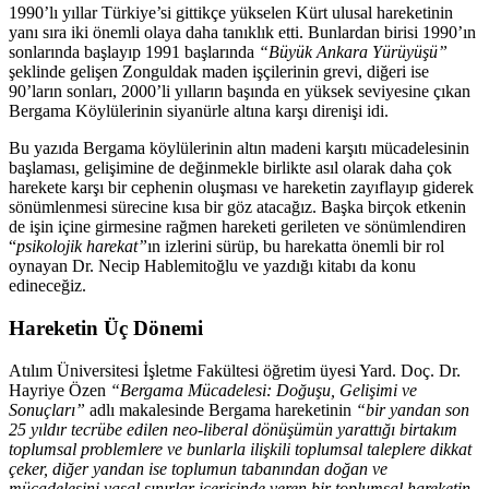
1990’lı yıllar Türkiye’si gittikçe yükselen Kürt ulusal hareketinin
yanı sıra iki önemli olaya daha tanıklık etti. Bunlardan birisi 1990’ın
sonlarında başlayıp 1991 başlarında
“Büyük Ankara Yürüyüşü”
şeklinde gelişen Zonguldak maden işçilerinin grevi, diğeri ise
90’ların sonları, 2000’li yılların başında en yüksek seviyesine çıkan
Bergama Köylülerinin siyanürle altına karşı direnişi idi.
Bu yazıda Bergama köylülerinin altın madeni karşıtı mücadelesinin
başlaması, gelişimine de değinmekle birlikte asıl olarak daha çok
harekete karşı bir cephenin oluşması ve hareketin zayıflayıp giderek
sönümlenmesi sürecine kısa bir göz atacağız. Başka birçok etkenin
de işin içine girmesine rağmen hareketi gerileten ve sönümlendiren
“
psikolojik harekat”
ın izlerini sürüp, bu harekatta önemli bir rol
oynayan Dr. Necip Hablemitoğlu ve yazdığı kitabı da konu
edineceğiz.
Hareketin Üç Dönemi
Atılım Üniversitesi İşletme Fakültesi öğretim üyesi Yard. Doç. Dr.
Hayriye Özen
“Bergama Mücadelesi: Doğuşu, Gelişimi ve
Sonuçları”
adlı makalesinde
Bergama hareketinin
“bir yandan son
25 yıldır tecrübe edilen neo-liberal dönüşümün yarattığı birtakım
toplumsal problemlere ve bunlarla ilişkili toplumsal taleplere dikkat
çeker, diğer yandan ise toplumun tabanından doğan ve
mücadelesini yasal sınırlar içerisinde veren bir toplumsal hareketin