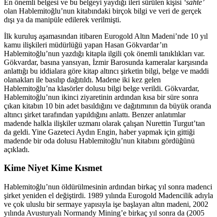
En önemli belgesi ve bu belgeyi yaydığı ileri sürülen kişisi
‘sahte’
olan Hablemitoğlu’nun kitabındaki birçok bilgi ve veri de gerçek
dışı ya da manipüle edilerek verilmişti
.
İlk kuruluş aşamasından itibaren Eurogold Altın Madeni’nde 10 yıl
kamu ilişkileri
müdürlüğü yapan Hasan Gökvardar’ın
Hablemitoğlu’nun yazdığı kitapla ilgili çok önemli tanıklıkları var.
Gökvardar, basına yansıyan, İzmir Barosunda kameralar karşısında
anlattığı bu iddialara göre kitap altıncı şirketin bilgi, belge ve maddi
olanakları ile basılıp dağıtıldı. Madene iki kez gelen
Hablemitoğlu’na klasörler dolusu bilgi belge verildi. Gökvardar,
Hablemitoğlu’nun ikinci ziyaretinin ardından kısa bir süre sonra
çıkan kitabın 10 bin adet basıldığını ve dağıtımının da büyük oranda
altıncı şirket tarafından yapıldığını anlattı. Benzer anlatımlar
madende halkla ilişkiler uzmanı olarak çalışan Nurettin Turgut’tan
da geldi. Yine Gazeteci Aydın Engin, haber yapmak için gittiği
madende bir oda dolusu Hablemitoğlu’nun kitabını gördüğünü
açıkladı
.
Kime Niyet Kime Kısmet
Hablemitoğlu’nun öldürülmesinin ardından birkaç yıl sonra madenci
şirket yeniden el
değiştirdi. 1989 yılında Eurogold Madencilik adıyla
ve çok uluslu bir sermaye yapısıyla işe başlayan altın madeni, 2002
yılında Avusturyalı Normandy Mining’e birkaç yıl sonra da (2005