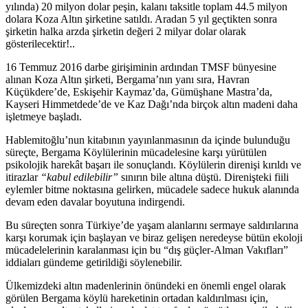
yılında) 20 milyon dolar peşin, kalanı taksitle toplam 44.5 milyon
dolara Koza Altın şirketine satıldı. Aradan 5 yıl geçtikten sonra
şirketin halka arzda şirketin değeri 2 milyar dolar olarak
gösterilecektir!..
16 Temmuz 2016 darbe girişiminin ardından TMSF bünyesine
alınan Koza Altın şirketi, Bergama’nın yanı sıra, Havran
Küçükdere’de, Eskişehir Kaymaz’da, Gümüşhane Mastra’da,
Kayseri Himmetdede’de ve Kaz Dağı’nda birçok altın madeni daha
işletmeye başladı.
Hablemitoğlu’nun kitabının yayınlanmasının da içinde bulunduğu
süreçte, Bergama
Köylülerinin mücadelesine karşı yürütülen
psikolojik harekât başarı ile sonuçlandı. Köylülerin direnişi kırıldı ve
itirazlar
“kabul edilebilir”
sınırın bile altına düştü. Direnişteki fiili
eylemler bitme noktasına gelirken, mücadele sadece hukuk alanında
devam eden davalar boyutuna indirgendi.
Bu süreçten sonra Türkiye’de yaşam alanlarını sermaye saldırılarına
karşı korumak için başlayan ve biraz gelişen neredeyse bütün ekoloji
mücadelelerinin karalanması için bu “dış güçler-Alman Vakıfları”
iddiaları gündeme getirildiği söylenebilir.
Ülkemizdeki altın madenlerinin önündeki en önemli engel olarak
görülen Bergama köylü hareketinin ortadan kaldırılması için,