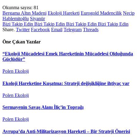
Okunma sayısı:
81
Bergama Altın Madeni
Ekoloji Hareketi
Eurogold Madencilik
Necip
Hablemitoğlu
Siyanür
Bizi Takip Edin
Bizi Takip Edin
Bizi Takip Edin
Bizi Takip Edin
Share.
Twitter
Facebook
Email
Telegram
Threads
Öne Çıkan Yazılar
“Ekoloji Mücadelesi Emek Hareketinin Mücadelesi Olduğunda
Güçlüdür”
Polen Ekoloji
Ekoloji Hareketine Kuşatma: Strateji değişikliğine ihtiyaç var
Polen Ekoloji
Sermayenin Savaş Alanı İliç’in Toprağı
Polen Ekoloji
Avrupa’da Anti-Militarizasyon Hareketi – Bir Strateji Önerisi