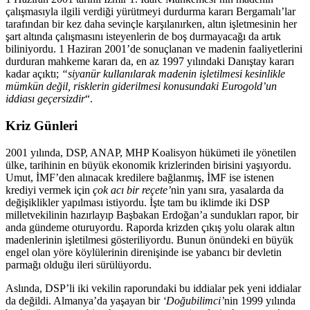
çalışmasıyla ilgili verdiği yürütmeyi durdurma kararı Bergamalı’lar
tarafından bir kez daha sevinçle karşılanırken, altın işletmesinin her
şart altında çalışmasını isteyenlerin de boş durmayacağı da artık
biliniyordu. 1 Haziran 2001’de sonuçlanan ve madenin faaliyetlerini
durduran mahkeme kararı da, en az 1997 yılındaki Danıştay kararı
kadar açıktı;
“siyanür kullanılarak madenin işletilmesi kesinlikle
mümkün değil, risklerin giderilmesi konusundaki Eurogold’un
iddiası geçersizdir
“.
Kriz Günleri
2001 yılında, DSP, ANAP, MHP Koalisyon hükümeti ile yönetilen
ülke, tarihinin en büyük ekonomik krizlerinden birisini yaşıyordu.
Umut, İMF’den alınacak kredilere bağlanmış, İMF ise istenen
krediyi vermek için
çok acı bir reçete’
nin yanı sıra, yasalarda da
değişiklikler yapılması istiyordu. İşte tam bu iklimde iki DSP
milletvekilinin hazırlayıp Başbakan Erdoğan’a sundukları rapor, bir
anda gündeme oturuyordu. Raporda krizden çıkış yolu olarak altın
madenlerinin işletilmesi gösteriliyordu.
Bunun önündeki en büyük
engel olan yöre köylülerinin direnişinde ise yabancı bir devletin
parmağı olduğu ileri sürülüyordu.
Aslında, DSP’li iki vekilin raporundaki bu iddialar pek yeni iddialar
da değildi. Almanya’da yaşayan bir
‘Doğubilimci’
nin 1999 yılında