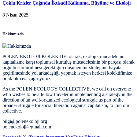
Çoklu Krizler Çağında İktisadi Kalkınma, Büyüme ve Ekoloji
8 Nisan 2025
Hakkımızda
POLEN EKOLOJİ KOLEKTİFİ olarak, ekolojik mücadelenin
kapitalizme karşı toplumsal kurtuluş mücadelesinin bir parçası olarak
örgütlü sürdürülmesi gerektiğini düşünen bir stratejinin hayata
geçirilmesinde yol arkadaşlığı yapmak isteyen herkesi kolektifimize
ortak olmaya çağırıyoruz.
As the POLEN ECOLOGY COLLECTIVE, we call on everyone
who wishes to be a fellow traveler in implementing a strategy in the
direction of an well-organized ecological struggle as part of the
broader struggle for social liberation against capitalism, to join our
collective.
bilgi@polenekoloji.org
polenekoloji@gmail.com