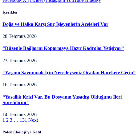
Facebook
X (Twitter)
Instagram
YouTube
Bluesky
İçerikler
Doğa ve Halka Karşı Suç İşleyenlerin Aceleleri Var
28 Temmuz 2026
“Düzenle Bağlarını Koparmaya Hazır Kadrolar Yetişiyor”
23 Temmuz 2026
“Yaşamı Savunmak İçin Neredeyseniz Oradan Harekete Geçin”
16 Temmuz 2026
“Yasallık Krizi Var. Bu Dosyanın Yasadışı Olduğunu İleri
Sürebilirim”
14 Temmuz 2026
1
2
3
…
131
Next
Polen Ekoloji’ye Katıl