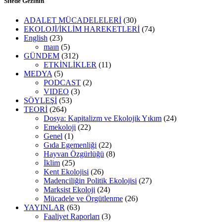
Sitede Gezinin
ADALET MÜCADELELERİ
(30)
EKOLOJİ/İKLİM HAREKETLERİ
(74)
English
(23)
maın
(5)
GÜNDEM
(312)
ETKİNLİKLER
(11)
MEDYA
(5)
PODCAST
(2)
VIDEO
(3)
SÖYLEŞİ
(53)
TEORİ
(264)
Dosya: Kapitalizm ve Ekolojik Yıkım
(24)
Emekoloji
(22)
Genel
(1)
Gıda Egemenliği
(22)
Hayvan Özgürlüğü
(8)
İklim
(25)
Kent Ekolojisi
(26)
Madenciliğin Politik Ekolojisi
(27)
Marksist Ekoloji
(24)
Mücadele ve Örgütlenme
(26)
YAYINLAR
(63)
Faaliyet Raporları
(3)