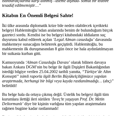
istihbaratçılarına karşı alınmış –izleme dışında- somut bir tedbire
tesadüf edilmemiştir…”
Kitabın En Önemli Belgesi Sahte!
İki ülke arasında diplomatik krize bile neden olabilecek içerikteki
belgeyi Hablemitoğlu’ndan aralarında benim de bulunduğum birçok
gazeteci sordu. Kendisi ise bu belgeyi kitabındaki iddiaların suç
duyurusu kabul edilerek açılan
‘Legal Alman casusluğu’
davasında
mahkemeye sunacağını belirterek geçiştirdi. Hablemitoğlu, bu
mahkemenin ilk duruşmasından 8 gün önce ise hala aydınlatılmayan
bir suikasta kurban gitti.
Kamuoyunda
‘Alman Casusluğu Davası’
olarak bilinen davaya
bakan Ankara DGM’nin bu belge ile ilgili Dışişleri Bakanlığından
istediği bilgiye verilen 25.04.2002 tarihli yanıtta,
“
Türkiye’de Altın
Konsepti” isimli raporla ilgili Berlin Büyükelçiliğimizce yapılan
araştırmada, herhangi bir bilgi veya kayda rastlanılmadığı
…
(abç)
”
belirtildi!
Bu belge hala da ortaya çıkmış değil. Üstelik bu belgeyi ilgili tüm
kurumlara ilettiği ileri sürülen
‘İsveç’te yaşayan Prof. Dr. Metin
Deliormanlı’
diye bir kişinin varlığına tüm yapılan araştırmalara
rağmen bugüne kadar rastlanmadı!