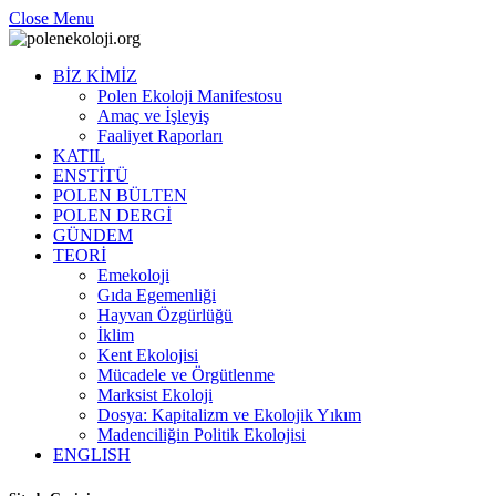
Close Menu
BİZ KİMİZ
Polen Ekoloji Manifestosu
Amaç ve İşleyiş
Faaliyet Raporları
KATIL
ENSTİTÜ
POLEN BÜLTEN
POLEN DERGİ
GÜNDEM
TEORİ
Emekoloji
Gıda Egemenliği
Hayvan Özgürlüğü
İklim
Kent Ekolojisi
Mücadele ve Örgütlenme
Marksist Ekoloji
Dosya: Kapitalizm ve Ekolojik Yıkım
Madenciliğin Politik Ekolojisi
ENGLISH