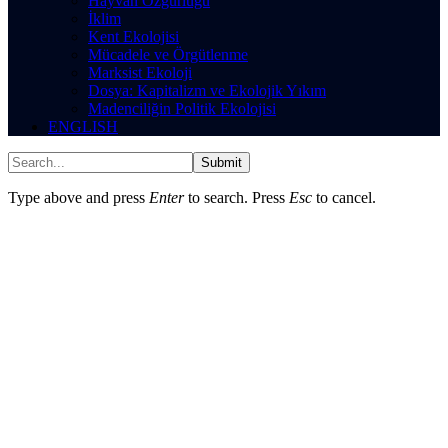
Hayvan Özgürlüğü
İklim
Kent Ekolojisi
Mücadele ve Örgütlenme
Marksist Ekoloji
Dosya: Kapitalizm ve Ekolojik Yıkım
Madenciliğin Politik Ekolojisi
ENGLISH
Submit
Type above and press
Enter
to search. Press
Esc
to cancel.