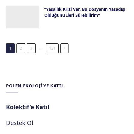
“Yasallık Krizi Var. Bu Dosyanın Yasadışı
Olduğunu İleri Sürebilirim”
14 Temmuz 2026
Next
…
1
2
3
131
POLEN EKOLOJI’YE KATIL
Kolektif’e Katıl
Destek Ol