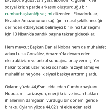
Ekvador, 9 Şubat’ta siyasi, ekonomik, güvenlik ve
sosyal krizin perde arkasını oluşturduğu bir
cumhurbaşkanlığı seçimi
düzenledi. Ekvadorlular,
Ekvador Amazonunun sağlığının nasıl şekilleneceğini
derinden etkileyecek belirleyici bir ikinci tur seçimi
için 13 Nisan’da sandık başına tekrar gidecekler.
Hem mevcut Başkan Daniel Noboa hem de muhalefet
adayı Luisa González, Amazon’da devam eden
ekstraktivizm ve petrol sondajına onay vermiş, Yerli
halkın toprak üzerindeki söz hakkını zayıflatmış ve
muhaliflerine yönelik siyasi baskıyı arttırmışlardı.
Oyların yüzde 44,6’sını elde eden Cumhurbaşkanı
Noboa, militarizasyon, enerji krizi ve insan hakları
ihlallerinin damgasını vurduğu bir dönemi geride
bıraktı. Oyların yüzde 44,02’sini elde eden eski