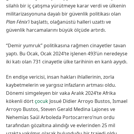
silahlı bir iç çatışma yürütmeye karar verdi ve ülkenin
militarizasyonuna dayalı bir güvenlik politikası olan
Plan Fénix’i
başlattı, olağanüstü halleri uzattı ve
güvenlik harcamalarını büyük ölçüde artırdı.
“Demir yumruk” politikasına rağmen cinayetler tavan
yaptı. Bu Ocak, Ocak 2024’te işlenen 493’ün neredeyse
iki katı olan 731 cinayetle ülke tarihinin en kanlı ayıydı.
En endişe vericisi, insan hakları ihlallerinin, zorla
kaybetmelerin ve yargısız infazların artması oldu.
Dönemi simgeleyen bir vaka Aralık 2024’te Afrika
kökenli dört
çocuk
Josué Didier Arroyo Bustos, Ismael
Arroyo Bustos, Steven Gerald Medina Lajones ve
Nehemías Saúl Arboleda Portocarrero’nun ordu
tarafından gözaltına alındığı ve evlerinden 25 mil
uzakta yakılmış olarak bulunduğu bir trajedi oldu.