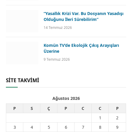
“Yasallık Krizi Var. Bu Dosyanın Yasadışı
Olduğunu İleri Sürebilirim”
14 Temmuz 2026
Komün TV’de Ekolojik Çıkış Arayışları
Üzerine
9 Temmuz 2026
SİTE TAKVİMİ
Ağustos 2026
P
S
Ç
P
C
C
P
1
2
3
4
5
6
7
8
9