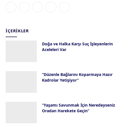
Facebook
X
Instagram
YouTube
Bluesky
(Twitter)
İÇERIKLER
Doğa ve Halka Karşı Suç İşleyenlerin
Aceleleri Var
28 Temmuz 2026
“Düzenle Bağlarını Koparmaya Hazır
Kadrolar Yetişiyor”
23 Temmuz 2026
“Yaşamı Savunmak İçin Neredeyseniz
Oradan Harekete Geçin”
16 Temmuz 2026