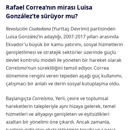
Rafael Correa’nın mirası Luisa
González’te sürüyor mu?
Revolución Ciudadana
(Yurttaş Devrimi) partisinden
Luisa González’in adaylığı, 2007-2017 yılları arasında
Ekvador’u büyük bir kamu yatırımı, sosyal hizmetlerin
genişletilmesi ve stratejik sektörler üzerinde güçlü
devlet kontrolü modeli ile yöneten bir hareket olarak
Correísmo
‘nun sürekliliğini temsil ediyor. Correa
dönemine rengini veren tepeden aşağı güç kullanımı,
çatışmacı bir anlatı ve derin sosyal kutuplaşma oldu.
Başlangıçta
Correísmo
, Yerli, çevre ve toplumsal
hareketlerin talepleriyle aynı hizaya gelerek, temel
hizmetleri ve altyapıyı genişleten ve eşitsizlikleri
azaltan bir yönelimi öne çıkardı. Ancak zamanla,
partinin gidişatını ekstraktivizmin teşviki ve sayısız