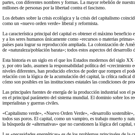
partes, con diferentes nombres y formas. La mayor rebelión de nuestra 
millones de personas por la libertad contra el fascismo.
Los debates sobre la crisis ecológica y la crisis del capitalismo coinc
como un «nuevo orden verde» liberal y reformista.
La característica principal del capital es obtener el máximo beneficio e
y a los seres humanos únicamente como «recursos o materias primas». E
países para lograr su reproducción ampliada. La colonización de Améri
de «naturaleza/población barata»; todos estos aspectos del desarrollo d
Esta historia es un siglo en el que los Estados modernos del siglo XX 
y, por otro lado, asumen la responsabilidad política del «crecimiento
niveles diferentes, han producido efectos de poder que rompen el poder
relación con la lógica de la acumulación del capital, la crítica radic
cómo son posibles en las instituciones estatales las condiciones de pr
Las principales fuentes de energía de la producción industrial son el p
en el principal parámetro del sistema mundial. El dominio sobre los re
imperialistas y guerras civiles.
«Capitalismo verde», «Nuevo Orden Verde», «desarrollo sostenible», «
todos sus poros. El capital, como un vampiro, es trabajo muerto y nat
la búsqueda de «alternativas» que no cuestionen la lógica del capital, s
Las «necesidades energéticas» es de los problemas principales de la cri