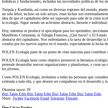
holísticas y fundacionales, incluidas las necesidades políticas de los
Turquía y Kurdistán, así como en diversas regiones del mundo, plantea
un solo árbol, incluso un solo arroyo, estas luchas son extremadament
idea de que el capitalismo debe ser superado para salir de la crisis 
la ecología. Sigue siendo un activismo abstracto, literario e individual.
Hoy, mientras se produce el apocalipsis para los oprimidos, necesitam
Manifiesto Comunista, la Trilogía Francesa, ¿Qué hacer? y El Estado y 
abstracta del capitalismo. Nos enfrentamos a la tarea de desarrollar la
creados por los nuevos sujetos en el mundo, especialmente la lucha de 
POLEN Ecología parte de un punto de vista marxista para contribuir al
POLEN Ecología tiene como objetivo promover la literatura ecológica 
pretende desarrollar nuevas organizaciones y plataformas, y crear un m
los jóvenes.
Como POLEN Ecología, invitamos a todas las personas que consideren q
extienda a toda ella, y que deseen ser compañeras en el desarrollo y l
Okunma sayısı:
39
Bizi Takip Edin
Bizi Takip Edin
Bizi Takip Edin
Bizi Takip Edin
Share.
Twitter
Facebook
Email
Telegram
Threads
Öne Çıkan Yazılar