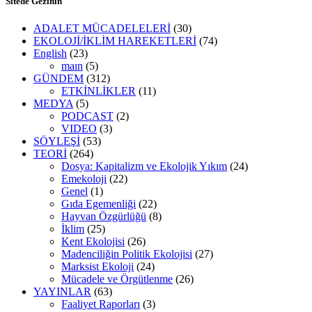
Sitede Gezinin
ADALET MÜCADELELERİ
(30)
EKOLOJİ/İKLİM HAREKETLERİ
(74)
English
(23)
maın
(5)
GÜNDEM
(312)
ETKİNLİKLER
(11)
MEDYA
(5)
PODCAST
(2)
VIDEO
(3)
SÖYLEŞİ
(53)
TEORİ
(264)
Dosya: Kapitalizm ve Ekolojik Yıkım
(24)
Emekoloji
(22)
Genel
(1)
Gıda Egemenliği
(22)
Hayvan Özgürlüğü
(8)
İklim
(25)
Kent Ekolojisi
(26)
Madenciliğin Politik Ekolojisi
(27)
Marksist Ekoloji
(24)
Mücadele ve Örgütlenme
(26)
YAYINLAR
(63)
Faaliyet Raporları
(3)