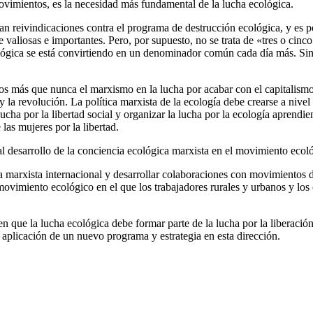
 movimientos, es la necesidad más fundamental de la lucha ecológica.
n reivindicaciones contra el programa de destrucción ecológica, y es po
e valiosas e importantes. Pero, por supuesto, no se trata de «tres o cin
ecológica se está convirtiendo en un denominador común cada día más. Si
os más que nunca el marxismo en la lucha por acabar con el capitalismo
la revolución. La política marxista de la ecología debe crearse a nivel 
 lucha por la libertad social y organizar la lucha por la ecología apren
las mujeres por la libertad.
 desarrollo de la conciencia ecológica marxista en el movimiento ecoló
marxista internacional y desarrollar colaboraciones con movimientos de
ovimiento ecológico en el que los trabajadores rurales y urbanos y los 
ue la lucha ecológica debe formar parte de la lucha por la liberación 
a aplicación de un nuevo programa y estrategia en esta dirección.