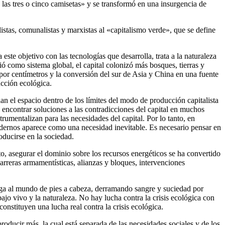
 las tres o cinco camisetas» y se transformó en una insurgencia de
alistas, comunalistas y marxistas al «capitalismo verde», que se define
este objetivo con las tecnologías que desarrolla, trata a la naturaleza
ó como sistema global, el capital colonizó más bosques, tierras y
por centímetros y la conversión del sur de Asia y China en una fuente
ucción ecológica.
an el espacio dentro de los límites del modo de producción capitalista
 encontrar soluciones a las contradicciones del capital en muchos
rumentalizan para las necesidades del capital. Por lo tanto, en
 modernos aparece como una necesidad inevitable. Es necesario pensar en
oducirse en la sociedad.
nto, asegurar el dominio sobre los recursos energéticos se ha convertido
arreras armamentísticas, alianzas y bloques, intervenciones
ega al mundo de pies a cabeza, derramando sangre y suciedad por
jo vivo y la naturaleza. No hay lucha contra la crisis ecológica con
constituyen una lucha real contra la crisis ecológica.
producir más, la cual está separada de las necesidades sociales y de los