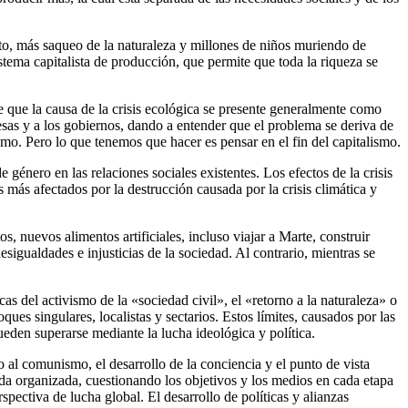
to, más saqueo de la naturaleza y millones de niños muriendo de
istema capitalista de producción, que permite que toda la riqueza se
de que la causa de la crisis ecológica se presente generalmente como
esas y a los gobiernos, dando a entender que el problema se deriva de
ismo. Pero lo que tenemos que hacer es pensar en el fin del capitalismo.
 género en las relaciones sociales existentes. Los efectos de la crisis
 más afectados por la destrucción causada por la crisis climática y
, nuevos alimentos artificiales, incluso viajar a Marte, construir
sigualdades e injusticias de la sociedad. Al contrario, mientras se
cas del activismo de la «sociedad civil», el «retorno a la naturaleza» o
es singulares, localistas y sectarios. Estos límites, causados por las
ueden superarse mediante la lucha ideológica y política.
mo al comunismo, el desarrollo de la conciencia y el punto de vista
vida organizada, cuestionando los objetivos y los medios en cada etapa
spectiva de lucha global. El desarrollo de políticas y alianzas