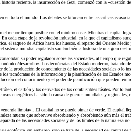
historia reciente, la insurrección de Gezi, comenzó con la «cuestión de
iden en todo el mundo. Los debates se bifurcan entre las críticas ecosoci
n el menor tiempo posible con el mínimo coste. Mientras el capital logra 
n cada etapa de la revolución industrial, en la que el capitalismo surgi
ca, el saqueo de África hasta los huesos, el reparto del Oriente Medio 
el sistema mundial capitalista son también la historia de una gran destr
consolidan su poder regulador sobre las sociedades, al tiempo que regul
 económico/desarrollo». Los tecnócratas del Estado moderno, tratando de
 de la producción de conocimiento de las necesidades sociales o lo inst
al de los tecnócratas de la información y la planificación de los Estados
oducción del conocimiento y el poder de planificación que pueden reintr
etróleo, el carbón y los derivados de los combustibles fósiles. Por lo ta
cursos energéticos ha sido la causa de guerras mundiales y regionales, c
energía limpia»…El capital no se puede pintar de verde. El capital ll
uraleza muerta que sobrevive absorbiendo y absorbiendo aún más el traba
eparada de las necesidades sociales y de los límites de la naturaleza no 
sis ecológica, sin embargo, solo se trata de la necesidad del capital de 