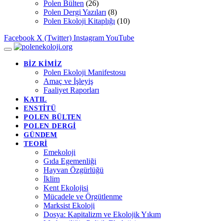
Polen Bülten
(26)
Polen Dergi Yazıları
(8)
Polen Ekoloji Kitaplığı
(10)
Facebook
X (Twitter)
Instagram
YouTube
BİZ KİMİZ
Polen Ekoloji Manifestosu
Amaç ve İşleyiş
Faaliyet Raporları
KATIL
ENSTİTÜ
POLEN BÜLTEN
POLEN DERGİ
GÜNDEM
TEORİ
Emekoloji
Gıda Egemenliği
Hayvan Özgürlüğü
İklim
Kent Ekolojisi
Mücadele ve Örgütlenme
Marksist Ekoloji
Dosya: Kapitalizm ve Ekolojik Yıkım