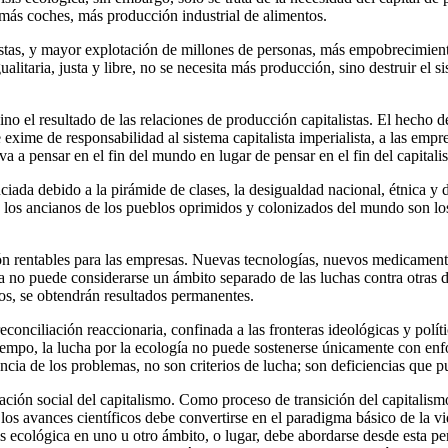
, más coches, más producción industrial de alimentos.
istas, y mayor explotación de millones de personas, más empobrecimien
alitaria, justa y libre, no se necesita más producción, sino destruir el s
sino el resultado de las relaciones de producción capitalistas. El hecho 
xime de responsabilidad al sistema capitalista imperialista, a las empr
leva a pensar en el fin del mundo en lugar de pensar en el fin del capital
iada debido a la pirámide de clases, la desigualdad nacional, étnica y de
y los ancianos de los pueblos oprimidos y colonizados del mundo son los
ión rentables para las empresas. Nuevas tecnologías, nuevos medicamentos
ca no puede considerarse un ámbito separado de las luchas contra otras de
os, se obtendrán resultados permanentes.
conciliación reaccionaria, confinada a las fronteras ideológicas y políti
empo, la lucha por la ecología no puede sostenerse únicamente con enfoqu
encia de los problemas, no son criterios de lucha; son deficiencias que p
beración social del capitalismo. Como proceso de transición del capitalis
y los avances científicos debe convertirse en el paradigma básico de la 
is ecológica en uno u otro ámbito, o lugar, debe abordarse desde esta per