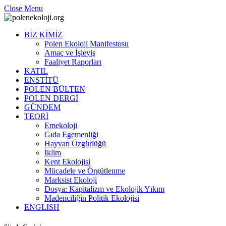
Close Menu
BİZ KİMİZ
Polen Ekoloji Manifestosu
Amaç ve İşleyiş
Faaliyet Raporları
KATIL
ENSTİTÜ
POLEN BÜLTEN
POLEN DERGİ
GÜNDEM
TEORİ
Emekoloji
Gıda Egemenliği
Hayvan Özgürlüğü
İklim
Kent Ekolojisi
Mücadele ve Örgütlenme
Marksist Ekoloji
Dosya: Kapitalizm ve Ekolojik Yıkım
Madenciliğin Politik Ekolojisi
ENGLISH