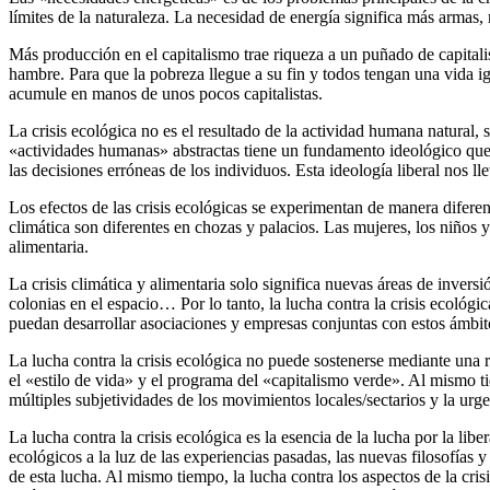
límites de la naturaleza. La necesidad de energía significa más armas
Más producción en el capitalismo trae riqueza a un puñado de capital
hambre. Para que la pobreza llegue a su fin y todos tengan una vida igu
acumule en manos de unos pocos capitalistas.
La crisis ecológica no es el resultado de la actividad humana natural, 
«actividades humanas» abstractas tiene un fundamento ideológico que e
las decisiones erróneas de los individuos. Esta ideología liberal nos l
Los efectos de las crisis ecológicas se experimentan de manera diferenc
climática son diferentes en chozas y palacios. Las mujeres, los niños 
alimentaria.
La crisis climática y alimentaria solo significa nuevas áreas de invers
colonias en el espacio… Por lo tanto, la lucha contra la crisis ecológi
puedan desarrollar asociaciones y empresas conjuntas con estos ámbit
La lucha contra la crisis ecológica no puede sostenerse mediante una re
el «estilo de vida» y el programa del «capitalismo verde». Al mismo ti
múltiples subjetividades de los movimientos locales/sectarios y la urg
La lucha contra la crisis ecológica es la esencia de la lucha por la li
ecológicos a la luz de las experiencias pasadas, las nuevas filosofías 
de esta lucha. Al mismo tiempo, la lucha contra los aspectos de la cris