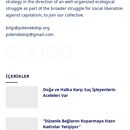
strategy in the direction of an well-organized ecological
struggle as part of the broader struggle for social liberation
against capitalism, to join our collective.
bilgi@polenekoloji.org
polenekoloji@gmail.com
Facebook
X
Instagram
YouTube
Bluesky
(Twitter)
İÇERIKLER
Doğa ve Halka Karşı Suç İşleyenlerin
Aceleleri Var
28 Temmuz 2026
“Düzenle Bağlarını Koparmaya Hazır
Kadrolar Yetişiyor”