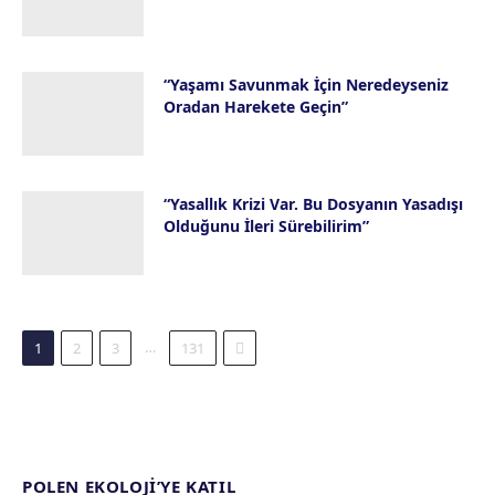
23 Temmuz 2026
“Yaşamı Savunmak İçin Neredeyseniz
Oradan Harekete Geçin”
16 Temmuz 2026
“Yasallık Krizi Var. Bu Dosyanın Yasadışı
Olduğunu İleri Sürebilirim”
14 Temmuz 2026
Next
…
1
2
3
131
POLEN EKOLOJI’YE KATIL