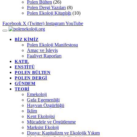
Polen Bülten
(26)
Polen Dergi Yazıları
(8)
Polen Ekoloji Kitaplığı
(10)
Facebook
X (Twitter)
Instagram
YouTube
BİZ KİMİZ
Polen Ekoloji Manifestosu
Amaç ve İşleyiş
Faaliyet Raporları
KATIL
ENSTİTÜ
POLEN BÜLTEN
POLEN DERGİ
GÜNDEM
TEORİ
Emekoloji
Gıda Egemenliği
Hayvan Özgürlüğü
İklim
Kent Ekolojisi
Mücadele ve Örgütlenme
Marksist Ekoloji
Dosya: Kapitalizm ve Ekolojik Yıkım