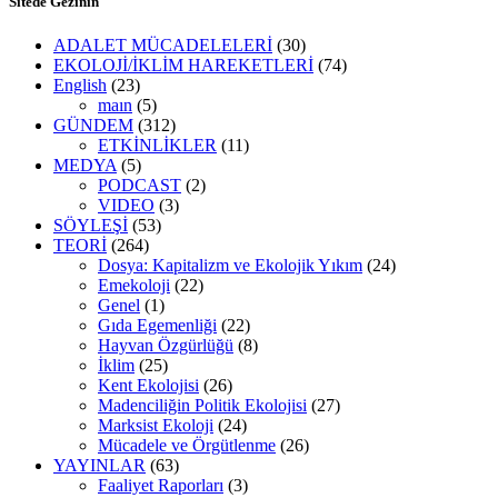
Sitede Gezinin
ADALET MÜCADELELERİ
(30)
EKOLOJİ/İKLİM HAREKETLERİ
(74)
English
(23)
maın
(5)
GÜNDEM
(312)
ETKİNLİKLER
(11)
MEDYA
(5)
PODCAST
(2)
VIDEO
(3)
SÖYLEŞİ
(53)
TEORİ
(264)
Dosya: Kapitalizm ve Ekolojik Yıkım
(24)
Emekoloji
(22)
Genel
(1)
Gıda Egemenliği
(22)
Hayvan Özgürlüğü
(8)
İklim
(25)
Kent Ekolojisi
(26)
Madenciliğin Politik Ekolojisi
(27)
Marksist Ekoloji
(24)
Mücadele ve Örgütlenme
(26)
YAYINLAR
(63)
Faaliyet Raporları
(3)