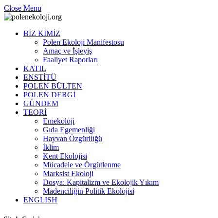
Close Menu
BİZ KİMİZ
Polen Ekoloji Manifestosu
Amaç ve İşleyiş
Faaliyet Raporları
KATIL
ENSTİTÜ
POLEN BÜLTEN
POLEN DERGİ
GÜNDEM
TEORİ
Emekoloji
Gıda Egemenliği
Hayvan Özgürlüğü
İklim
Kent Ekolojisi
Mücadele ve Örgütlenme
Marksist Ekoloji
Dosya: Kapitalizm ve Ekolojik Yıkım
Madenciliğin Politik Ekolojisi
ENGLISH