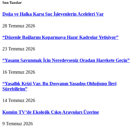
Son Yazılar
Doğa ve Halka Karşı Suç İşleyenlerin Aceleleri Var
28 Temmuz 2026
“Düzenle Bağlarını Koparmaya Hazır Kadrolar Yetişiyor”
23 Temmuz 2026
“Yaşamı Savunmak İçin Neredeyseniz Oradan Harekete Geçin”
16 Temmuz 2026
“Yasallık Krizi Var. Bu Dosyanın Yasadışı Olduğunu İleri
Sürebilirim”
14 Temmuz 2026
Komün TV’de Ekolojik Çıkış Arayışları Üzerine
9 Temmuz 2026