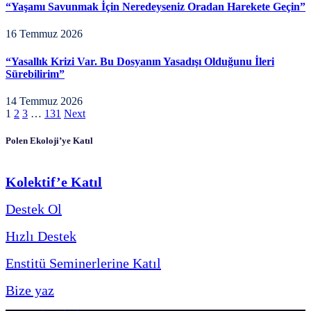
“Yaşamı Savunmak İçin Neredeyseniz Oradan Harekete Geçin”
16 Temmuz 2026
“Yasallık Krizi Var. Bu Dosyanın Yasadışı Olduğunu İleri
Sürebilirim”
14 Temmuz 2026
1
2
3
…
131
Next
Polen Ekoloji’ye Katıl
Kolektif’e Katıl
Destek Ol
Hızlı Destek
Enstitü Seminerlerine Katıl
Bize yaz