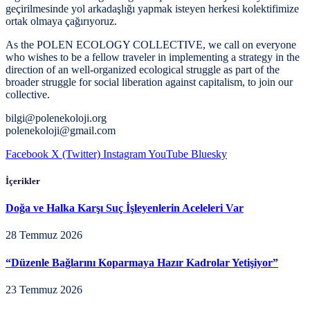
geçirilmesinde yol arkadaşlığı yapmak isteyen herkesi kolektifimize
ortak olmaya çağırıyoruz.
As the POLEN ECOLOGY COLLECTIVE, we call on everyone
who wishes to be a fellow traveler in implementing a strategy in the
direction of an well-organized ecological struggle as part of the
broader struggle for social liberation against capitalism, to join our
collective.
bilgi@polenekoloji.org
polenekoloji@gmail.com
Facebook
X (Twitter)
Instagram
YouTube
Bluesky
İçerikler
Doğa ve Halka Karşı Suç İşleyenlerin Aceleleri Var
28 Temmuz 2026
“Düzenle Bağlarını Koparmaya Hazır Kadrolar Yetişiyor”
23 Temmuz 2026