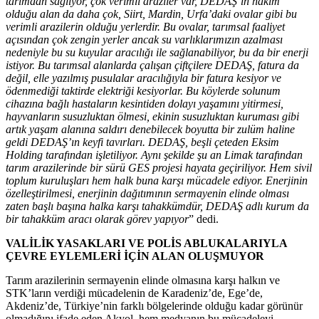
tarımdan sağlıyor, çok verimli araziler var, DEDAŞ’ın hakim
olduğu alan da daha çok, Siirt, Mardin, Urfa’daki ovalar gibi bu
verimli arazilerin olduğu yerlerdir. Bu ovalar, tarımsal faaliyet
açısından çok zengin yerler ancak su varlıklarımızın azalması
nedeniyle bu su kuyular aracılığı ile sağlanabiliyor, bu da bir enerji
istiyor. Bu tarımsal alanlarda çalışan çiftçilere DEDAŞ, fatura da
değil, elle yazılmış pusulalar aracılığıyla bir fatura kesiyor ve
ödenmediği taktirde elektriği kesiyorlar. Bu köylerde solunum
cihazına bağlı hastaların kesintiden dolayı yaşamını yitirmesi,
hayvanların susuzluktan ölmesi, ekinin susuzluktan kuruması gibi
artık yaşam alanına saldırı denebilecek boyutta bir zulüm haline
geldi DEDAŞ’ın keyfi tavırları. DEDAŞ, beşli çeteden Eksim
Holding tarafından işletiliyor. Aynı şekilde şu an Limak tarafından
tarım arazilerinde bir sürü GES
projesi hayata geçiriliyor. Hem sivil
toplum kuruluşları hem halk buna karşı mücadele ediyor. Enerjinin
özelleştirilmesi, enerjinin dağıtımının sermayenin elinde olması
zaten başlı başına halka karşı tahakkümdür, DEDAŞ adlı kurum da
bir tahakküm aracı olarak görev yapıyor
” dedi.
VALİLİK YASAKLARI VE POLİS ABLUKALARIYLA
ÇEVRE EYLEMLERİ İÇİN ALAN OLUŞMUYOR
Tarım arazilerinin sermayenin elinde olmasına karşı halkın ve
STK’ların verdiği mücadelenin de Karadeniz’de, Ege’de,
Akdeniz’de, Türkiye’nin farklı bölgelerinde olduğu kadar görünür
olmadığını ifade eden Akyol, hem medyanın bu mücadeleyi