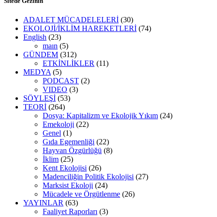
Sitede Gezinin
ADALET MÜCADELELERİ
(30)
EKOLOJİ/İKLİM HAREKETLERİ
(74)
English
(23)
maın
(5)
GÜNDEM
(312)
ETKİNLİKLER
(11)
MEDYA
(5)
PODCAST
(2)
VIDEO
(3)
SÖYLEŞİ
(53)
TEORİ
(264)
Dosya: Kapitalizm ve Ekolojik Yıkım
(24)
Emekoloji
(22)
Genel
(1)
Gıda Egemenliği
(22)
Hayvan Özgürlüğü
(8)
İklim
(25)
Kent Ekolojisi
(26)
Madenciliğin Politik Ekolojisi
(27)
Marksist Ekoloji
(24)
Mücadele ve Örgütlenme
(26)
YAYINLAR
(63)
Faaliyet Raporları
(3)