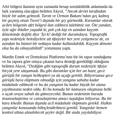
Afet bölgesi ilanının aynı zamanda hesap sorulabilirlik anlamında da
fark yaratmış olacağını belirten Akyol,
“Ancak devlet tarafından
böyle bir adım gelmedi. Tarım ve Orman Bakanı’ndan geç kalmış
bir geçmiş olsun Tweet’i dışında bir şey görmedik. Kurumlar olarak
acilen bölgenin afet bölgesi ilan edilmesi talebimiz var. Öte yandan,
öyle ağır ihlaller yaşadık ki, pek çok kişi en azından kayyım
döneminde değiliz diye ‘İyi ki’ dediği bir durumdayız. Topografik
yapı nedeniyle belediyelere ait itfaiyeler her yere yetişemese de, en
azından bu hizmet bir noktaya kadar kullanılabildi. Kayyım dönemi
olsa bu da olmayabilirdi
” yorumunu yaptı.
Mardin Emek ve Demokrasi Platformu’nun bir ön rapor sunduğunu
ve bu rapora göre ortaya çıkanın hava desteği gerekliliği olduğunu
belirten Akyol, “
Dediğim gibi topografik durum nedeniyle itfaiye
birçok yere ulaşamadı. Bu gibi durumlar için her an hazır, gece
görüşlü bir yangın helikopteri ya da uçağı gerekli. Biliyorsunuz gece
görüşlü hava ekipmanı olmadığı için yangına sabaha kadar
müdahale edilmedi ve bu da yangının bu kadar büyük bir alana
yayılmasına neden oldu. Ki bu konuda bir kamuoyu oluşmasa belki
o uçak oraya sabah da gitmeyecekti. Bunun nedeninin burada
insansızlaştırma ve cansızlaştırma amacı taşıdığını biliyoruz. Bu bir
kara lekedir. Bunun dışında acil müdahale ekipmanı gerekli. Halkın
yangınlar konusunda bilinçlendirilmesi gerekli. Yangınlar hemen
kontrol altına alınabilecek şeyler değil. Bir anda yayılabiliyor.