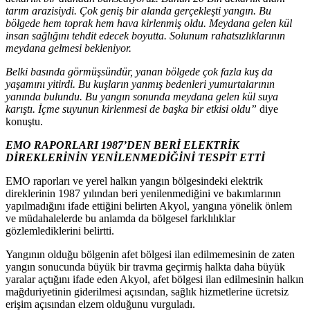
tarım arazisiydi. Çok geniş bir alanda gerçekleşti yangın. Bu
bölgede hem toprak hem hava kirlenmiş oldu. Meydana gelen kül
insan sağlığını tehdit edecek boyutta. Solunum rahatsızlıklarının
meydana gelmesi bekleniyor.
Belki basında görmüşsündür, yanan bölgede çok fazla kuş da
yaşamını yitirdi. Bu kuşların yanmış bedenleri yumurtalarının
yanında bulundu. Bu yangın sonunda meydana gelen kül suya
karıştı. İçme suyunun kirlenmesi de başka bir etkisi oldu”
diye
konuştu.
EMO RAPORLARI 1987’DEN BERİ ELEKTRİK
DİREKLERİNİN YENİLENMEDİĞİNİ TESPİT ETTİ
EMO raporları ve yerel halkın yangın bölgesindeki elektrik
direklerinin 1987 yılından beri yenilenmediğini ve bakımlarının
yapılmadığını ifade ettiğini belirten Akyol, yangına yönelik önlem
ve müdahalelerde bu anlamda da bölgesel farklılıklar
gözlemlediklerini belirtti.
Yangının olduğu bölgenin afet bölgesi ilan edilmemesinin de zaten
yangın sonucunda büyük bir travma geçirmiş halkta daha büyük
yaralar açtığını ifade eden Akyol, afet bölgesi ilan edilmesinin halkın
mağduriyetinin giderilmesi açısından, sağlık hizmetlerine ücretsiz
erişim açısından elzem olduğunu vurguladı.