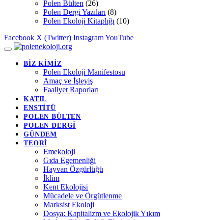
Polen Bülten
(26)
Polen Dergi Yazıları
(8)
Polen Ekoloji Kitaplığı
(10)
Facebook
X (Twitter)
Instagram
YouTube
BİZ KİMİZ
Polen Ekoloji Manifestosu
Amaç ve İşleyiş
Faaliyet Raporları
KATIL
ENSTİTÜ
POLEN BÜLTEN
POLEN DERGİ
GÜNDEM
TEORİ
Emekoloji
Gıda Egemenliği
Hayvan Özgürlüğü
İklim
Kent Ekolojisi
Mücadele ve Örgütlenme
Marksist Ekoloji
Dosya: Kapitalizm ve Ekolojik Yıkım