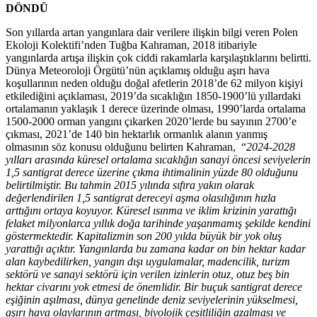
DÖNDÜ
Son yıllarda artan yangınlara dair verilere ilişkin bilgi veren Polen
Ekoloji Kolektifi’nden Tuğba Kahraman, 2018 itibariyle
yangınlarda artışa ilişkin çok ciddi rakamlarla karşılaştıklarını belirtti.
Dünya Meteoroloji Örgütü’nün açıklamış olduğu aşırı hava
koşullarının neden olduğu doğal afetlerin 2018’de 62 milyon kişiyi
etkilediğini açıklaması, 2019’da sıcaklığın 1850-1900’lü yıllardaki
ortalamanın yaklaşık 1 derece üzerinde olması, 1990’larda ortalama
1500-2000 orman yangını çıkarken 2020’lerde bu sayının 2700’e
çıkması, 2021’de 140 bin hektarlık ormanlık alanın yanmış
olmasının söz konusu olduğunu belirten Kahraman, “
2024-2028
yılları arasında küresel ortalama sıcaklığın sanayi öncesi seviyelerin
1,5 santigrat derece üzerine çıkma ihtimalinin yüzde 80 olduğunu
belirtilmiştir. Bu tahmin 2015 yılında sıfıra yakın olarak
değerlendirilen 1,5 santigrat dereceyi aşma olasılığının hızla
arttığını ortaya koyuyor. Küresel ısınma ve iklim krizinin yarattığı
felaket milyonlarca yıllık doğa tarihinde yaşanmamış şekilde kendini
göstermektedir. Kapitalizmin son 200 yılda büyük bir yok oluş
yarattığı açıktır. Yangınlarda bu zamana kadar on bin hektar kadar
alan kaybedilirken, yangın dışı uygulamalar, madencilik, turizm
sektörü ve sanayi sektörü için verilen izinlerin otuz, otuz beş bin
hektar civarını yok etmesi de önemlidir. Bir buçuk santigrat derece
eşiğinin aşılması, dünya genelinde deniz seviyelerinin yükselmesi,
aşırı hava olaylarının artması, biyolojik çeşitliliğin azalması ve