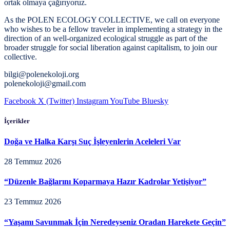
ortak olmaya çağırıyoruz.
As the POLEN ECOLOGY COLLECTIVE, we call on everyone
who wishes to be a fellow traveler in implementing a strategy in the
direction of an well-organized ecological struggle as part of the
broader struggle for social liberation against capitalism, to join our
collective.
bilgi@polenekoloji.org
polenekoloji@gmail.com
Facebook
X (Twitter)
Instagram
YouTube
Bluesky
İçerikler
Doğa ve Halka Karşı Suç İşleyenlerin Aceleleri Var
28 Temmuz 2026
“Düzenle Bağlarını Koparmaya Hazır Kadrolar Yetişiyor”
23 Temmuz 2026
“Yaşamı Savunmak İçin Neredeyseniz Oradan Harekete Geçin”