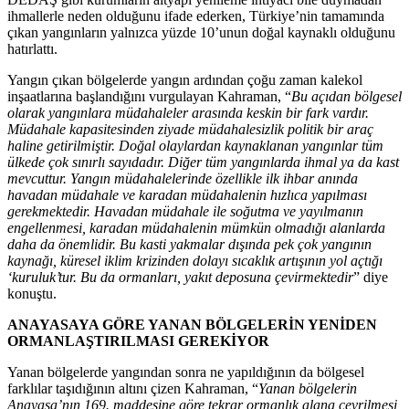
ihmallerle neden olduğunu ifade ederken, Türkiye’nin tamamında
çıkan yangınların yalnızca yüzde 10’unun doğal kaynaklı olduğunu
hatırlattı.
Yangın çıkan bölgelerde yangın ardından çoğu zaman kalekol
inşaatlarına başlandığını vurgulayan Kahraman, “
Bu açıdan bölgesel
olarak yangınlara müdahaleler arasında keskin bir fark vardır.
Müdahale kapasitesinden ziyade müdahalesizlik politik bir araç
haline getirilmiştir. Doğal olaylardan kaynaklanan yangınlar tüm
ülkede çok sınırlı sayıdadır. Diğer tüm yangınlarda ihmal ya da kast
mevcuttur. Yangın müdahalelerinde özellikle ilk ihbar anında
havadan müdahale ve karadan müdahalenin hızlıca yapılması
gerekmektedir. Havadan müdahale ile soğutma ve yayılmanın
engellenmesi, karadan müdahalenin mümkün olmadığı alanlarda
daha da önemlidir. Bu kasti yakmalar dışında pek çok yangının
kaynağı, küresel iklim krizinden dolayı sıcaklık artışının yol açtığı
‘kuruluk’tur. Bu da ormanları, yakıt deposuna çevirmektedir
” diye
konuştu.
ANAYASAYA GÖRE YANAN BÖLGELERİN YENİDEN
ORMANLAŞTIRILMASI GEREKİYOR
Yanan bölgelerde yangından sonra ne yapıldığının da bölgesel
farklılar taşıdığının altını çizen Kahraman, “
Yanan bölgelerin
Anayasa’nın 169. maddesine göre tekrar ormanlık alana çevrilmesi