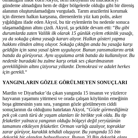
gündeme almadığını hem de diğer bölgelerde olduğu gibi bir direniş
alanının oluşturulamadığını vurguladı. Tarım arazilerini korumak
için direnen halkın karşısına, direnenlerin yüz katı polis, asker
yığıldığını ifade eden Akyol, bu tür eylemlerin bu nedenle sonuca
ulaşamadığının altını çizdi. Akyol, şu şekilde devam etti: “
Bu gibi
durumlarda zaten Valilik ilk olarak 15 günlük eylem etkinlik yasağı,
ya da sokağa çıkma yasağı kararı alıyor. Halkın gösteri yapma
hakkını elinden almış oluyor. Sokağa çıktığın anda bu yasağa karşı
geldiğin için sana yasal işlem uyguluyor. Bunun yansımalarını artık
batıda da görüyoruz. Aynı uygulama artık batıda da kullanılıyor. Bu
nedenle buradaki bu zulme karşı ortak ses çıkarılmasının
gerekliliğinin altını çiziyoruz yıllardır. Demokrasi ve adalet herkes
için gerekli.
“
YANGINLARIN GÖZLE GÖRÜLMEYEN SONUÇLARI
Mardin ve Diyarbakır’da çıkan yangında 15 insanın ve yüzlerce
hayvanın yaşamını yitirmesi ve orada çalışan köylünün emeğinin
boşa gitmesinin yanı sıra, yangının gözle görülmeyen ciddi
sonuçlarının da olduğunu hatırlatan Akyol, “
Gözle görmediğimiz
pek çok canlı türü de yaşam alanları ile birlikte yok oldu. Bu tip
felaketler yalnızca yangının olduğu bölgeyi değil yeryüzünün
tamamını etkileyen felaketler. Orman varlığı azalıyor, topraklar
zarar görüyor, kuraklık tehdidi oluşuyor. Bu yangında 55 bin
dekarlık bir alandan bahsediyoruz. Bunun 20 Bin dekarlık alanı