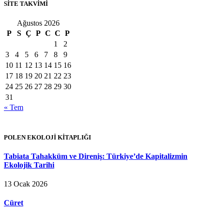
SİTE TAKVİMİ
Ağustos 2026
P
S
Ç
P
C
C
P
1
2
3
4
5
6
7
8
9
10
11
12
13
14
15
16
17
18
19
20
21
22
23
24
25
26
27
28
29
30
31
« Tem
POLEN EKOLOJİ KİTAPLIĞI
Tabiata Tahakküm ve Direniş: Türkiye’de Kapitalizmin
Ekolojik Tarihi
13 Ocak 2026
Cüret