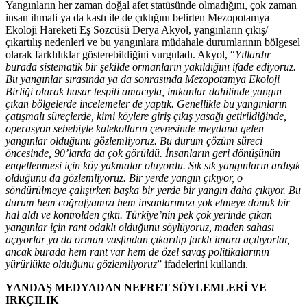
Yangınların her zaman doğal afet statüsünde olmadığını, çok zaman
insan ihmali ya da kastı ile de çıktığını belirten Mezopotamya
Ekoloji Hareketi Eş Sözcüsü Derya Akyol, yangınların çıkış/
çıkartılış nedenleri ve bu yangınlara müdahale durumlarının bölgesel
olarak farklılıklar gösterebildiğini vurguladı. Akyol, “
Yıllardır
burada sistematik bir şekilde ormanların yakıldığını ifade ediyoruz.
Bu yangınlar sırasında ya da sonrasında Mezopotamya Ekoloji
Birliği olarak hasar tespiti amacıyla, imkanlar dahilinde yangın
çıkan bölgelerde incelemeler de yaptık. Genellikle bu yangınların
çatışmalı süreçlerde, kimi köylere giriş çıkış yasağı getirildiğinde,
operasyon sebebiyle kalekolların çevresinde meydana gelen
yangınlar olduğunu gözlemliyoruz. Bu durum çözüm süreci
öncesinde, 90’larda da çok görüldü. İnsanların geri dönüşünün
engellenmesi için köy yakmalar oluyordu. Sık sık yangınların ardışık
olduğunu da gözlemliyoruz. Bir yerde yangın çıkıyor, o
söndürülmeye çalışırken başka bir
yerde bir yangın daha çıkıyor. Bu
durum hem coğrafyamızı hem insanlarımızı yok etmeye dönük bir
hal aldı ve kontrolden çıktı. Türkiye’nin pek çok yerinde çıkan
yangınlar için rant odaklı olduğunu söylüyoruz, maden sahası
açıyorlar ya da orman vasfından çıkarılıp farklı imara açılıyorlar,
ancak burada hem rant var hem de özel savaş politikalarının
yürürlükte olduğunu gözlemliyoruz
” ifadelerini kullandı.
YANDAŞ MEDYADAN NEFRET SÖYLEMLERİ VE
IRKÇILIK