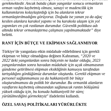
gerekmektedir. Ancak batıda çıkan yangınlar sonucu ormanların
orman vasfını kaybetmiş olması, sanayi ve madencilik için
kullanımlarını kolaylaştırdığı için bu alanların tekrar
ormanlaştırılmadığını görüyoruz. Doğuda ise yanan ya da ağaç
kesilen alanlara karakol yapımı ve bu karakola ulaşım için yol
yapımları en çok rastlanan durumdur. Güvenlik politikası adı
altında tekrar ormanlaştırma çalışması yapılmamaktadır”
diye
belirtti.
RANT İÇİN BÜTÇE VE EKİPMAN SAĞLANMIYOR
Türkiye’de yangınlara etkin müdahale edilebilmesi için gerekli
ekipman ve bütçe olmadığına değinen Kahraman,
“2020 ve
2022’deki yangınlardan sonra bütçenin ne kadar olduğu, 2023
yangınlarından sonra havadan müdahale için uçak olmamasının
gündeme getirilmesi ekipman eksikliğinin kamuoyu tarafından
tartışıldığını gördüğümüz durumlar oluşturdu. Gerekli ekipman ve
personel sağlanmaması ya da hakkaniyetli bir bütçe
oluşturulmaması da politik bir durumdur. Bu ormanlık alanların
vasıflarını kaybetmiş olmasından sağlanacak rantın bölüşümü
yüksek olduğu için, bu konuda hakkaniyetli bir süreç
yürütülmediğini görmekteyiz
” ifadelerini kullandı.
ÖZEL SAVAŞ POLİTİKALARI YÜRÜRLÜKTE