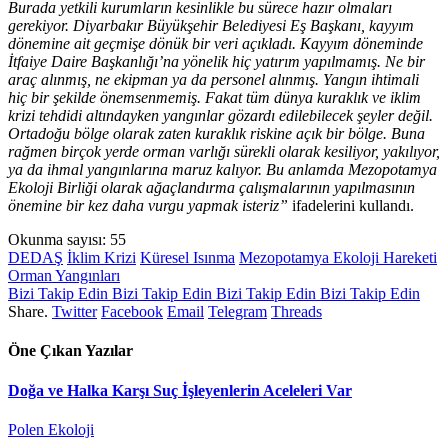
Burada yetkili kurumların kesinlikle bu sürece hazır olmaları
gerekiyor. Diyarbakır Büyükşehir Belediyesi Eş Başkanı, kayyım
dönemine ait
geçmişe dönük bir veri açıkladı. Kayyım döneminde
İtfaiye Daire Başkanlığı’na yönelik hiç yatırım yapılmamış. Ne bir
araç alınmış, ne ekipman ya da personel alınmış. Yangın ihtimali
hiç bir şekilde önemsenmemiş. Fakat tüm dünya kuraklık ve iklim
krizi tehdidi altındayken yangınlar gözardı edilebilecek şeyler değil.
Ortadoğu bölge olarak zaten kuraklık riskine açık bir bölge. Buna
rağmen birçok yerde orman varlığı sürekli olarak kesiliyor, yakılıyor,
ya da ihmal yangınlarına maruz kalıyor. Bu anlamda Mezopotamya
Ekoloji Birliği olarak ağaçlandırma çalışmalarının yapılmasının
önemine bir kez daha vurgu yapmak isteriz”
ifadelerini kullandı.
Okunma sayısı:
55
DEDAŞ
İklim Krizi
Küresel Isınma
Mezopotamya Ekoloji Hareketi
Orman Yangınları
Bizi Takip Edin
Bizi Takip Edin
Bizi Takip Edin
Bizi Takip Edin
Share.
Twitter
Facebook
Email
Telegram
Threads
Öne Çıkan Yazılar
Doğa ve Halka Karşı Suç İşleyenlerin Aceleleri Var
Polen Ekoloji