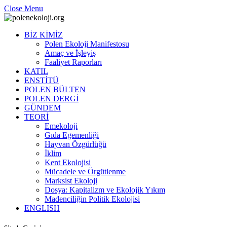
Close Menu
BİZ KİMİZ
Polen Ekoloji Manifestosu
Amaç ve İşleyiş
Faaliyet Raporları
KATIL
ENSTİTÜ
POLEN BÜLTEN
POLEN DERGİ
GÜNDEM
TEORİ
Emekoloji
Gıda Egemenliği
Hayvan Özgürlüğü
İklim
Kent Ekolojisi
Mücadele ve Örgütlenme
Marksist Ekoloji
Dosya: Kapitalizm ve Ekolojik Yıkım
Madenciliğin Politik Ekolojisi
ENGLISH