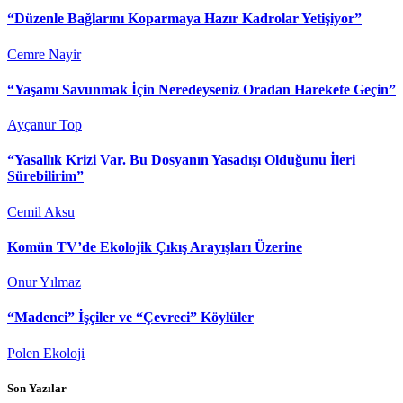
“Düzenle Bağlarını Koparmaya Hazır Kadrolar Yetişiyor”
Cemre Nayir
“Yaşamı Savunmak İçin Neredeyseniz Oradan Harekete Geçin”
Ayçanur Top
“Yasallık Krizi Var. Bu Dosyanın Yasadışı Olduğunu İleri
Sürebilirim”
Cemil Aksu
Komün TV’de Ekolojik Çıkış Arayışları Üzerine
Onur Yılmaz
“Madenci” İşçiler ve “Çevreci” Köylüler
Polen Ekoloji
Son Yazılar