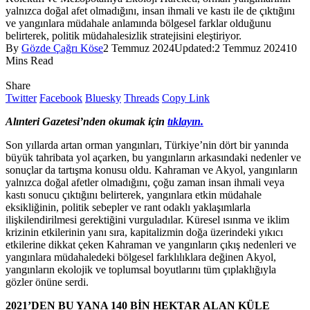
yalnızca doğal afet olmadığını, insan ihmali ve kastı ile de çıktığını
ve yangınlara müdahale anlamında bölgesel farklar olduğunu
belirterek, politik müdahalesizlik stratejisini eleştiriyor.
By
Gözde Çağrı Köse
2 Temmuz 2024
Updated:
2 Temmuz 2024
10
Mins Read
Share
Twitter
Facebook
Bluesky
Threads
Copy Link
Alınteri Gazetesi’nden okumak için
tıklayın.
Son yıllarda artan orman yangınları, Türkiye’nin dört bir yanında
büyük tahribata yol açarken, bu yangınların arkasındaki nedenler ve
sonuçlar da tartışma konusu oldu. Kahraman ve Akyol, yangınların
yalnızca doğal afetler olmadığını, çoğu zaman insan ihmali veya
kastı sonucu çıktığını belirterek, yangınlara etkin müdahale
eksikliğinin, politik sebepler ve rant odaklı yaklaşımlarla
ilişkilendirilmesi gerektiğini vurguladılar. Küresel ısınma ve iklim
krizinin etkilerinin yanı sıra, kapitalizmin doğa üzerindeki yıkıcı
etkilerine dikkat çeken Kahraman ve yangınların çıkış nedenleri ve
yangınlara müdahaledeki bölgesel farklılıklara değinen Akyol,
yangınların ekolojik ve toplumsal boyutlarını tüm çıplaklığıyla
gözler önüne serdi.
2021’DEN BU YANA 140 BİN HEKTAR ALAN KÜLE