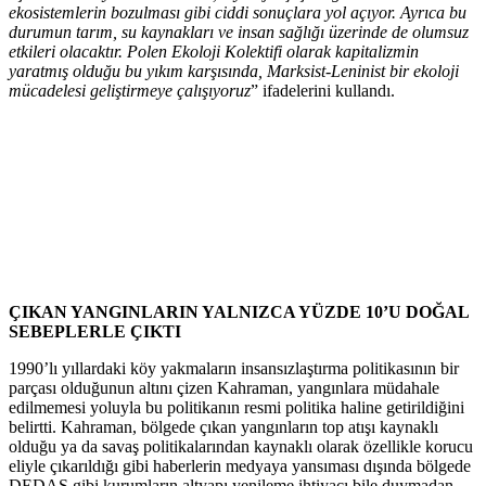
ekosistemlerin bozulması gibi ciddi sonuçlara yol açıyor. Ayrıca bu
durumun tarım, su kaynakları ve insan sağlığı üzerinde de olumsuz
etkileri olacaktır. Polen Ekoloji Kolektifi olarak kapitalizmin
yaratmış olduğu bu yıkım karşısında, Marksist-Leninist bir ekoloji
mücadelesi geliştirmeye çalışıyoruz
” ifadelerini kullandı.
ÇIKAN YANGINLARIN YALNIZCA YÜZDE 10’U DOĞAL
SEBEPLERLE ÇIKTI
1990’lı yıllardaki köy yakmaların insansızlaştırma politikasının bir
parçası olduğunun altını çizen Kahraman, yangınlara müdahale
edilmemesi yoluyla bu politikanın resmi politika haline getirildiğini
belirtti. Kahraman, bölgede çıkan yangınların top atışı kaynaklı
olduğu ya da savaş politikalarından kaynaklı olarak özellikle korucu
eliyle çıkarıldığı gibi haberlerin medyaya yansıması dışında bölgede
DEDAŞ gibi kurumların altyapı yenileme ihtiyacı bile duymadan