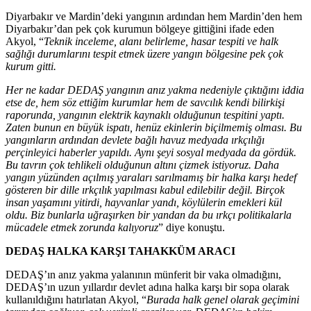
Diyarbakır ve Mardin’deki yangının ardından hem Mardin’den hem
Diyarbakır’dan pek çok kurumun bölgeye gittiğini ifade eden
Akyol, “
Teknik inceleme, alanı belirleme, hasar tespiti ve halk
sağlığı durumlarını tespit etmek üzere yangın bölgesine pek çok
kurum gitti.
Her ne kadar DEDAŞ yangının anız yakma nedeniyle çıktığını iddia
etse de, hem söz ettiğim kurumlar hem de savcılık kendi bilirkişi
raporunda, yangının elektrik kaynaklı olduğunun tespitini yaptı.
Zaten bunun en büyük ispatı, henüz ekinlerin biçilmemiş olması. Bu
yangınların ardından devlete bağlı havuz medyada ırkçılığı
perçinleyici haberler yapıldı. Aynı şeyi sosyal medyada da gördük.
Bu tavrın çok tehlikeli olduğunun altını çizmek istiyoruz. Daha
yangın yüzünden açılmış yaraları sarılmamış bir halka karşı hedef
gösteren bir dille ırkçılık yapılması kabul edilebilir değil. Birçok
insan yaşamını yitirdi, hayvanlar yandı, köylülerin emekleri kül
oldu. Biz bunlarla uğraşırken bir yandan da bu ırkçı politikalarla
mücadele etmek zorunda kalıyoruz
” diye konuştu.
DEDAŞ HALKA KARŞI TAHAKKÜM ARACI
DEDAŞ’ın anız yakma yalanının münferit bir vaka olmadığını,
DEDAŞ’ın uzun yıllardır devlet adına halka karşı bir sopa olarak
kullanıldığını hatırlatan Akyol, “
Burada halk genel olarak geçimini