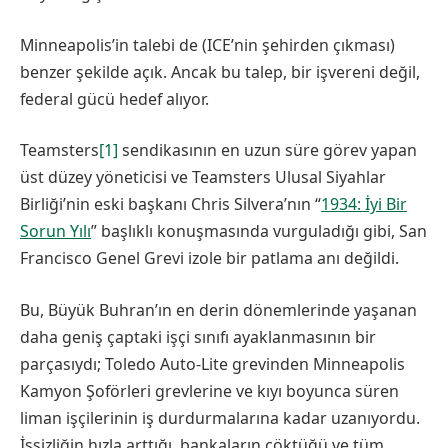
Minneapolis’in talebi de (ICE’nin şehirden çıkması)
benzer şekilde açık. Ancak bu talep, bir işvereni değil,
federal gücü hedef alıyor.
Teamsters
[1]
sendikasının en uzun süre görev yapan
üst düzey yöneticisi ve Teamsters Ulusal Siyahlar
Birliği’nin eski başkanı Chris Silvera’nın “
1934: İyi Bir
Sorun Yılı
” başlıklı konuşmasında vurguladığı gibi, San
Francisco Genel Grevi izole bir patlama anı değildi.
Bu, Büyük Buhran’ın en derin dönemlerinde yaşanan
daha geniş çaptaki işçi sınıfı ayaklanmasının bir
parçasıydı; Toledo Auto-Lite grevinden Minneapolis
Kamyon Şoförleri grevlerine ve kıyı boyunca süren
liman işçilerinin iş durdurmalarına kadar uzanıyordu.
İşsizliğin hızla arttığı, bankaların çöktüğü ve tüm