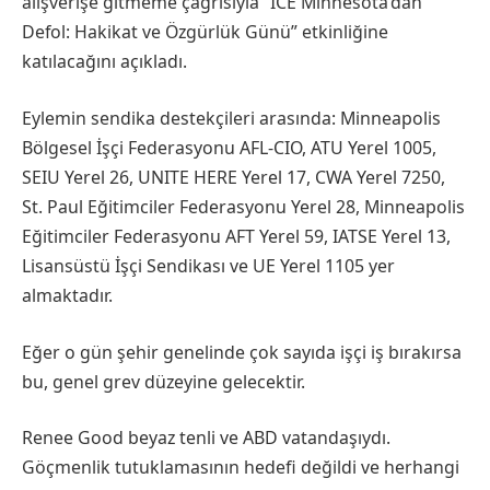
alışverişe gitmeme çağrısıyla “ICE Minnesota’dan
Defol: Hakikat ve Özgürlük Günü” etkinliğine
katılacağını açıkladı.
Eylemin sendika destekçileri arasında: Minneapolis
Bölgesel İşçi Federasyonu AFL-CIO, ATU Yerel 1005,
SEIU Yerel 26, UNITE HERE Yerel 17, CWA Yerel 7250,
St. Paul Eğitimciler Federasyonu Yerel 28, Minneapolis
Eğitimciler Federasyonu AFT Yerel 59, IATSE Yerel 13,
Lisansüstü İşçi Sendikası ve UE Yerel 1105 yer
almaktadır.
Eğer o gün şehir genelinde çok sayıda işçi iş bırakırsa
bu, genel grev düzeyine gelecektir.
Renee Good beyaz tenli ve ABD vatandaşıydı.
Göçmenlik tutuklamasının hedefi değildi ve herhangi