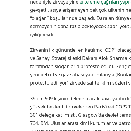
nedeniyle zirveye yine
erteleme çağrıları yapıl
gevşetti, aşıya erişemeyen pek çok ülkenin hey
“olağan” koşullarında başladı. Daralan dünya 
sermayenin daha fazla bekleyecek sabrı yoktu. 
iyiliğineydi.
Zirvenin ilk gününde “en katılımcı COP” olacağ
ve Sanayi Stratejisi eski Bakanı Alok Sharma 
tarafından sloganlarla protesto edildi. Genç e
yeni petrol ve gaz sahası yatırımlarıyla (Bunla
protesto ediliyor) zirvede sahte iklim sözleri v
39 bin 509 kişinin delege olarak kayıt yaptırd
yüksek beklentili zirvelerden Paris’teki COP21
301 delege katılmıştı. Glasgow’da devlet temsil
734, BM, Uluslar arası kimi kurumlar ve patron