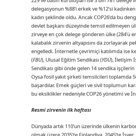
229 ve basın kuruluşları ise 3 bin 781 delege i
delegasyonun %88’i erkek ve %12’si kadınke
kadın şeklinde oldu. Ancak COP26’da bu denge
devlet başkanı düzeyinde temsil edilmeyen ülk
zirveye en çok delege gönderen ülke (284’ü er
kalabalık zirvenin altyapısını da zorlayarak p
engelledi. İnternetle çevrimiçi katılımda ise k
(
FBU
), Ulusal Eğitim Sendikası (
YDÜ
), İletişim
Sendikası gibi önde gelen 14 sendika işçilerin
Oysa fosil yakıt şirketi temsilcileri toplamda
başardılar. Emek güçleri ve sivil toplumun kara
bu eksiklikler nedeniyle COP26 yönetimi ve İng
Resmi zirvenin ilk haftası
Dünyada artık 110’un üzerinde ülkenin karbon
olmak üzere 2035’te Finlandiya, 2045’te İsveç,