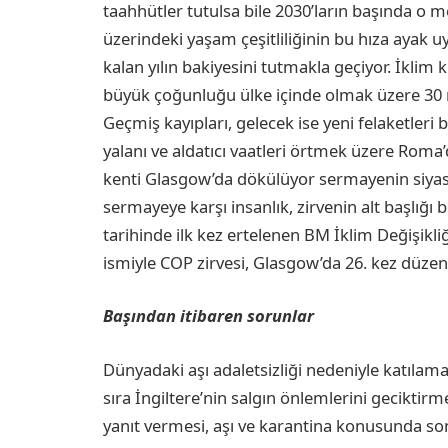
taahhütler tutulsa bile 2030’ların başında o m
üzerindeki yaşam çeşitliliğinin bu hıza ayak 
kalan yılın bakiyesini tutmakla geçiyor. İklim 
büyük çoğunluğu ülke içinde olmak üzere 30 
Geçmiş kayıpları, gelecek ise yeni felaketleri bil
yalanı ve aldatıcı vaatleri örtmek üzere Roma
kenti Glasgow’da dökülüyor sermayenin siyasi
sermayeye karşı insanlık, zirvenin alt başlığı 
tarihinde ilk kez ertelenen BM İklim Değişikli
ismiyle COP zirvesi, Glasgow’da 26. kez düzen
Başından itibaren sorunlar
Dünyadaki aşı adaletsizliği nedeniyle katılam
sıra İngiltere’nin salgın önlemlerini geciktir
yanıt vermesi, aşı ve karantina konusunda so