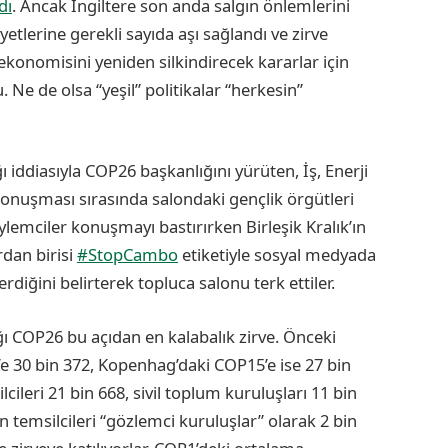
dı
. Ancak İngiltere son anda salgın önlemlerini
etlerine gerekli sayıda aşı sağlandı ve zirve
ekonomisini yeniden silkindirecek kararlar için
Ne de olsa “yeşil” politikalar “herkesin”
ı iddiasıyla COP26 başkanlığını yürüten, İş, Enerji
konuşması sırasında salondaki gençlik örgütleri
ylemciler konuşmayı bastırırken Birleşik Kralık’ın
rdan birisi
#StopCambo
etiketiyle sosyal medyada
erdiğini belirterek topluca salonu terk ettiler.
ığı COP26 bu açıdan en kalabalık zirve. Önceki
’e 30 bin 372, Kopenhag’daki COP15’e ise 27 bin
cileri 21 bin 668, sivil toplum kuruluşları 11 bin
 temsilcileri “gözlemci kuruluşlar” olarak 2 bin