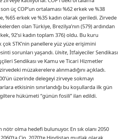
le zirveye katılıyorlar. COP1’deki ortalama
n son üç COP’un ortalaması %62 erkek ve %38
, %65 erkek ve %35 kadın olarak geriledi. Zirvede
elerden olan Türkiye, Brezilya’nın (579) ardından
kek, 92’si kadın toplam 376) oldu. Bu kuru
ek çok STK’nin panellere yüz yüze erişimini
esinti sorunları yaşandı.
Unite
, İtfaiyeciler Sendikası
 İşçileri Sendikası ve Kamu ve Ticari Hizmetler
 zirvedeki müzakerelere alınmadığını açıkladı.
 500’ün üzerinde delegeyi zirveye sokmayı
rlara etkisinin sınırlandığı bu koşullarda ilk gün
iltere hükümeti “günün fosili” ilan edildi.
 nötr olma hedefi bulunuyor. En sık olanı 2050
 2060’ta Çin, 2070’te Hindistan mutlak olarak