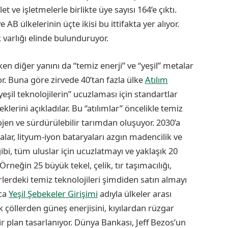
t ve işletmelerle birlikte üye sayısı 164’e çıktı.
 ülkelerinin üçte ikisi bu ittifakta yer alıyor.
ık varlığı elinde bulunduruyor.
rken diğer yanını da “temiz enerji” ve “yeşil” metalar
r. Buna göre zirvede 40’tan fazla ülke
Atılım
“yeşil teknolojilerin” ucuzlaması için standartlar
klerini açıkladılar. Bu “atılımlar” öncelikle temiz
hidrojen ve sürdürülebilir tarımdan oluşuyor. 2030’a
alar, lityum-iyon bataryaları azgın madencilik ve
gibi, tüm uluslar için ucuzlatmayı ve yaklaşık 20
rneğin 25 büyük tekel, çelik, tır taşımacılığı,
lerdeki temiz teknolojileri şimdiden satın almayı
ıca
Yeşil Şebekeler Girişimi
adıyla ülkeler arası
k çöllerden güneş enerjisini, kıyılardan rüzgar
ir plan tasarlanıyor. Dünya Bankası, Jeff Bezos’un