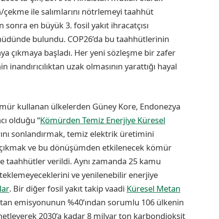
çekme ile salımlarını nötrlemeyi taahhüt
 sonra en büyük 3. fosil yakıt ihracatçısı
aahhüdünde bulundu. COP26’da bu taahhütlerinin
aya çıkmaya başladı. Her yeni sözleşme bir zafer
in inandırıcılıktan uzak olmasının yarattığı hayal
kömür kullanan ülkelerden Güney Kore, Endonezya
cı olduğu “
Kömürden Temiz Enerjiye Küresel
rını sonlandırmak, temiz elektrik üretimini
n çıkmak ve bu dönüşümden etkilenecek kömür
re taahhütler verildi. Aynı zamanda 25 kamu
steklemeyeceklerini ve yenilenebilir enerjiye
lar
. Bir diğer fosil yakıt takip vaadi
Küresel Metan
etan emisyonunun %40’ından sorumlu 106 ülkenin
enetleyerek 2030’a kadar 8 milyar ton karbondioksit