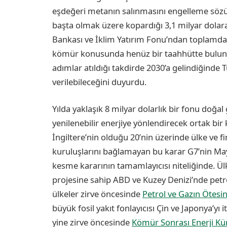
eşdeğeri metanın salınmasını engelleme sözü 
başta olmak üzere kopardığı 3,1 milyar dolar
Bankası ve İklim Yatırım Fonu’ndan toplamda 8,
kömür konusunda henüz bir taahhütte bulunm
adımlar atıldığı takdirde 2030’a gelindiğin
verilebileceğini duyurdu.
Yılda yaklaşık 8 milyar dolarlık bir fonu doğal 
yenilenebilir enerjiye yönlendirecek ortak bi
İngiltere’nin olduğu 20’nin üzerinde ülke ve f
kuruluşlarını bağlamayan bu karar G7’nin May
kesme kararının tamamlayıcısı niteliğinde. Ül
projesine sahip ABD ve Kuzey Denizi’nde pet
ülkeler zirve öncesinde
Petrol ve Gazın Ötesin
büyük fosil yakıt fonlayıcısı Çin ve Japonya’yı 
yine zirve öncesinde
Kömür Sonrası Enerji Küre