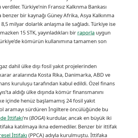
verdiler. Türkiye’nin Fransız Kalknma Bankası
a benzer bir kaynağı Güney Afrika, Asya Kalkınma
5 milyar dolarlık anlaşma ile sağladı. Türkiye ise
azken 15 STK, yayınladıkları bir
raporla
uygun
de Türkiye’de kömürün kullanımına tamamen son
gaz dahil ülke dışı fosil yakıt projelerinden
r karar aralarında Kosta Rika, Danimarka, ABD ve
inans kuruluşu tarafından kabul edildi. Özel finans
ıs’ta aldığı ülke dışında kömür finansmanını
ke içinde henüz başlamamış 24 fosil yakıt
rol aramayı sürdüren İngiltere öncülüğünde bu
de İttifakı
’nı (
BOGA
) kurdular, ancak en büyük iki
ittifaka katılmaya ikna edemediler. Benzer bir ittifak
sel İttifakı
(PPCA) adıyla kurulmuştu. İttifaka