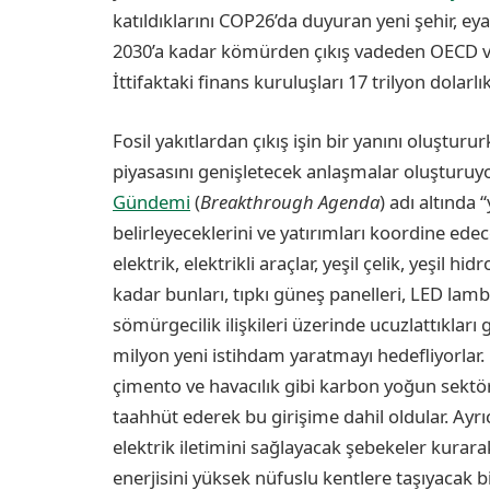
katıldıklarını COP26’da duyuran yeni şehir, eyale
2030’a kadar kömürden çıkış vadeden OECD ve AB
İttifaktaki finans kuruluşları 17 trilyon dolarl
Fosil yakıtlardan çıkış işin bir yanını oluşturu
piyasasını genişletecek anlaşmalar oluşturuyo
Gündemi
(
Breakthrough Agenda
) adı altında 
belirleyeceklerini ve yatırımları koordine edece
elektrik, elektrikli araçlar, yeşil çelik, yeşil 
kadar bunları, tıpkı güneş panelleri, LED lamb
sömürgecilik ilişkileri üzerinde ucuzlattıkları 
milyon yeni istihdam yaratmayı hedefliyorlar. Ö
çimento ve havacılık gibi karbon yoğun sektör
taahhüt ederek bu girişime dahil oldular. Ayr
elektrik iletimini sağlayacak şebekeler kurara
enerjisini yüksek nüfuslu kentlere taşıyacak b