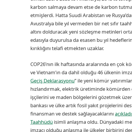
karbon salmaya devam etse de karbon tutma/
etmişlerdi. Hatta Suudi Arabistan ve Rusya’dan
Avustralya bile yıl vermeden bir net sıfır t
altını dolduracak yeni sözleşme metinleri ort
edasıyla duyurulsa da esasen bu yıl hedeflerin
kırıklığını telafi etmekten uzaklar.
COP26’nın ilk haftasında aralarında en çok 
ve Vietnam’ın da dahil olduğu 46 ülkenin imza
Geçiş Deklarasyonu
” ile yeni kömür yatırımla
hızlandırmak, elektrik üretiminde kömürde
işçilerini ve maden bölgelerini gözetmek üze
bankası ve ülke artık fosil yakıt projelerini de
finansman ve destek sağlayacaklarını
açıkladı
Taahhüdü
isimli anlaşma oldu. Dünyadaki m
imzacı olduğu anlaşma ile ülkeler birbirini d