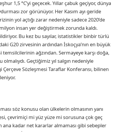
eşhur 1,5 °C’yi geçecek. Yıllar çabuk geçiyor, dünya
uydurması zor görünüyor. Her Kasım ayı geride
krizinin yol açtığı zarar nedeniyle sadece 2020’de
milyon insan yer değiştirmek zorunda kaldı.
diriyor. Bu kez bu sayılar, istatistikler binbir türlü
’daki G20 zirvesinin ardından İskoçya’nın en büyük
 temsilcilerinin ağzından. Sermayeye karşı doğa,
bu olmalıydı. Geçtiğimiz yıl salgın nedeniyle
ği Çerçeve Sözleşmesi Taraflar Konferansı, bilinen
leniyor.
aması söz konusu olan ülkelerin olmasının yanı
mesi, çevrimiçi mi yüz yüze mi sorusuna çok geç
n ana kadar net kararlar almaması gibi sebepler