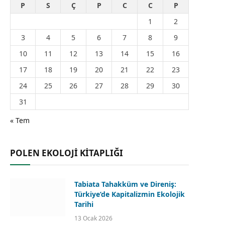
P
S
Ç
P
C
C
P
1
2
3
4
5
6
7
8
9
10
11
12
13
14
15
16
17
18
19
20
21
22
23
24
25
26
27
28
29
30
31
« Tem
POLEN EKOLOJİ KİTAPLIĞI
Tabiata Tahakküm ve Direniş:
Türkiye’de Kapitalizmin Ekolojik
Tarihi
13 Ocak 2026