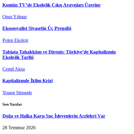
Komün TV’de Ekolojik Çıkış Arayışları Üzerine
Onur Yılmaz
Ekososyalist Siyasetin Üç Prensibi
Polen Ekoloji
Tabiata Tahakküm ve Direniş: Türkiye’de Kapitalizmin
Ekolojik Tarihi
Cemil Aksu
Kapitalizmde İklim Krizi
Young Struggle
Son Yazılar
Doğa ve Halka Karşı Suç İşleyenlerin Aceleleri Var
28 Temmuz 2026