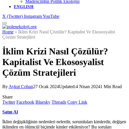
Madenciliğin Politik Ekolojisi
ENGLISH
X (Twitter)
Instagram
YouTube
Home
»
İklim Krizi Nasıl Çözülür? Kapitalist Ve Ekososyalist
Çözüm Stratejileri
İklim Krizi Nasıl Çözülür?
Kapitalist Ve Ekososyalist
Çözüm Stratejileri
By
Aykut Çoban
27 Ocak 2024
Updated:
4 Nisan 2024
1 Min Read
Share
Twitter
Facebook
Bluesky
Threads
Copy Link
Satın Al
İklim değişikliğinin nedenleri nelerdir, sorumluları kimlerdir, değişen
iklimden en ölümcül biçimde kimler etkileniyor? Bu soruları