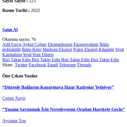
Sayfa Sayısı :
223
Basım Tarihi :
2022
Satın Al
Okunma sayısı:
76
Adil Geçiş
Aykut Çoban
Ekomarksizm
Ekososyalizm
İklim
değişikliği
İklim Krizi
Marksist Ekoloji
Polen Ekoloji Kitaplığı
Yeşil
Kapitalizm
Yeşil Yeni Düzen
Bizi Takip Edin
Bizi Takip Edin
Bizi Takip Edin
Bizi Takip Edin
Share.
Twitter
Facebook
Email
Telegram
Threads
Öne Çıkan Yazılar
“Düzenle Bağlarını Koparmaya Hazır Kadrolar Yetişiyor”
Cemre Nayir
“Yaşamı Savunmak İçin Neredeyseniz Oradan Harekete Geçin”
Ayçanur Top