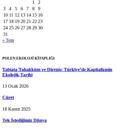
1
2
3
4
5
6
7
8
9
10
11
12
13
14
15
16
17
18
19
20
21
22
23
24
25
26
27
28
29
30
31
« Tem
POLEN EKOLOJİ KİTAPLIĞI
Tabiata Tahakküm ve Direniş: Türkiye’de Kapitalizmin
Ekolojik Tarihi
13 Ocak 2026
Cüret
18 Kasım 2025
Tek İstediğimiz Dünya