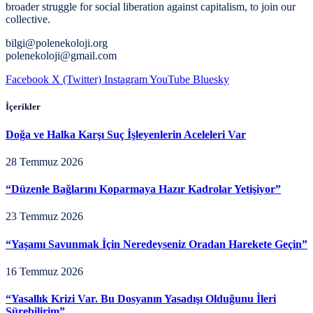
broader struggle for social liberation against capitalism, to join our
collective.
bilgi@polenekoloji.org
polenekoloji@gmail.com
Facebook
X (Twitter)
Instagram
YouTube
Bluesky
İçerikler
Doğa ve Halka Karşı Suç İşleyenlerin Aceleleri Var
28 Temmuz 2026
“Düzenle Bağlarını Koparmaya Hazır Kadrolar Yetişiyor”
23 Temmuz 2026
“Yaşamı Savunmak İçin Neredeyseniz Oradan Harekete Geçin”
16 Temmuz 2026
“Yasallık Krizi Var. Bu Dosyanın Yasadışı Olduğunu İleri
Sürebilirim”