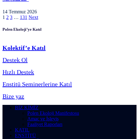
14 Temmuz 2026
1
2
3
…
131
Next
Polen Ekoloji’ye Katıl
Kolektif’e Katıl
Destek Ol
Hızlı Destek
Enstitü Seminerlerine Katıl
Bize yaz
BİZ KİMİZ
Polen Ekoloji Manifestosu
Amaç ve İşleyiş
Faaliyet Raporları
KATIL
ENSTİTÜ