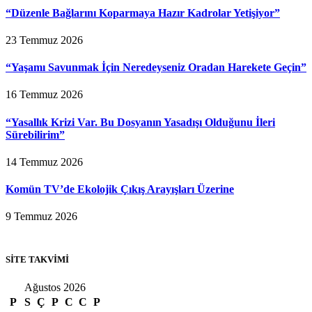
“Düzenle Bağlarını Koparmaya Hazır Kadrolar Yetişiyor”
23 Temmuz 2026
“Yaşamı Savunmak İçin Neredeyseniz Oradan Harekete Geçin”
16 Temmuz 2026
“Yasallık Krizi Var. Bu Dosyanın Yasadışı Olduğunu İleri
Sürebilirim”
14 Temmuz 2026
Komün TV’de Ekolojik Çıkış Arayışları Üzerine
9 Temmuz 2026
SİTE TAKVİMİ
Ağustos 2026
P
S
Ç
P
C
C
P