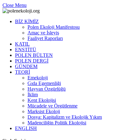
Close Menu
BİZ KİMİZ
Polen Ekoloji Manifestosu
Amaç ve İşleyiş
Faaliyet Raporları
KATIL
ENSTİTÜ
POLEN BÜLTEN
POLEN DERGİ
GÜNDEM
TEORİ
Emekoloji
Gıda Egemenliği
Hayvan Özgürlüğü
İklim
Kent Ekolojisi
Mücadele ve Örgütlenme
Marksist Ekoloji
Dosya: Kapitalizm ve Ekolojik Yıkım
Madenciliğin Politik Ekolojisi
ENGLISH