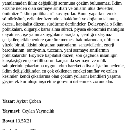
yanıtlamadan iklim değişikliği sorununa çözüm bulunamaz. İklim
krizine neden olan sermaye sınıfları ve onların ulus-devletleri,
önümüze “iklim politikaları” koyuyorlar. Bunu yaparken emek
sömürüsünü, ezilenler üzerinde tahakkümü ve doğanın talanını,
özcesi, kapitalist düzeni sürdürme derdindeler. Dolayısıyla o iklim
politikaları, oligarşik karar alma süreci, piyasa ekonomisi mantığını
dayatması, işe yaramaz uygulama araçları, içerdiği uzlaşmaz
çelişkiler, etkilenenlere çare üretmemesi bakımlarından, nüfusun
yüzde birini, ikisini oluşturan patronların, sanayicilerin, enerji
baronlarının, rantiyenin, tüccarın, yani sermaye sınıflarının
politikalarıdır. Böylece kapitalist düzen, son çağlarda insanlığın
karşılaştığı en çetrefilli sorun karşısında sermaye ve mülk
sahiplerinin çıkarlarına uygun adım hareket ediyor. İşte bu nedenle,
iklim değişikliğinden en çok etkilenen emekçi sınıflar ve ezilen
kesimler, kendi çıkarlarına olan çözüm yollarını kendileri yaşama
geçirerek kurtuluşu inşa etme görevini üstlenmek zorundalar.
Yazar:
Aykut Çoban
Yayınevi:
Ceylan Yayıncılık
Boyut
13,5X21