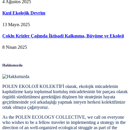
4 Ağustos 2025
Kızıl Ekolojik Devrim
13 Mayıs 2025
Çoklu Krizler Çağında İktisadi Kalkınma, Büyüme ve Ekoloji
8 Nisan 2025
Hakkımızda
POLEN EKOLOJİ KOLEKTİFİ olarak, ekolojik mücadelenin
kapitalizme karşı toplumsal kurtuluş mücadelesinin bir parçası olarak
örgütlü sürdürülmesi gerektiğini düşünen bir stratejinin hayata
geçirilmesinde yol arkadaşlığı yapmak isteyen herkesi kolektifimize
ortak olmaya çağırıyoruz.
As the POLEN ECOLOGY COLLECTIVE, we call on everyone
who wishes to be a fellow traveler in implementing a strategy in the
direction of an well-organized ecological struggle as part of the