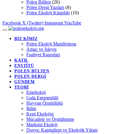
Polen Bülten
(26)
Polen Dergi Yazıları
(8)
Polen Ekoloji Kitaplığı
(10)
Facebook
X (Twitter)
Instagram
YouTube
BİZ KİMİZ
Polen Ekoloji Manifestosu
Amaç ve İşleyiş
Faaliyet Raporları
KATIL
ENSTİTÜ
POLEN BÜLTEN
POLEN DERGİ
GÜNDEM
TEORİ
Emekoloji
Gıda Egemenliği
Hayvan Özgürlüğü
İklim
Kent Ekolojisi
Mücadele ve Örgütlenme
Marksist Ekoloji
Dosya: Kapitalizm ve Ekolojik Yıkım