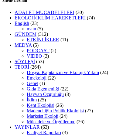
Sitede Gezinin
ADALET MÜCADELELERİ
(30)
EKOLOJİ/İKLİM HAREKETLERİ
(74)
English
(23)
maın
(5)
GÜNDEM
(312)
ETKİNLİKLER
(11)
MEDYA
(5)
PODCAST
(2)
VIDEO
(3)
SÖYLEŞİ
(53)
TEORİ
(264)
Dosya: Kapitalizm ve Ekolojik Yıkım
(24)
Emekoloji
(22)
Genel
(1)
Gıda Egemenliği
(22)
Hayvan Özgürlüğü
(8)
İklim
(25)
Kent Ekolojisi
(26)
Madenciliğin Politik Ekolojisi
(27)
Marksist Ekoloji
(24)
Mücadele ve Örgütlenme
(26)
YAYINLAR
(63)
Faaliyet Raporları
(3)