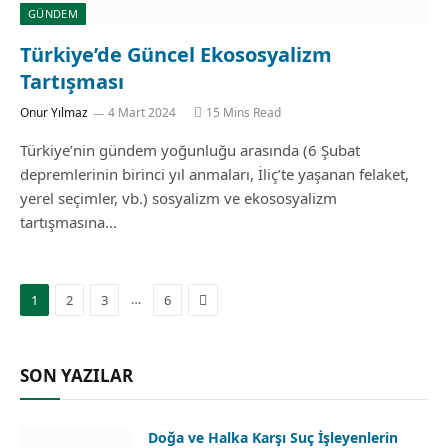
GÜNDEM
Türkiye’de Güncel Ekososyalizm
Tartışması
Onur Yılmaz
4 Mart 2024
15 Mins Read
Türkiye’nin gündem yoğunluğu arasında (6 Şubat
depremlerinin birinci yıl anmaları, İliç’te yaşanan felaket,
yerel seçimler, vb.) sosyalizm ve ekososyalizm
tartışmasına…
Next
…
1
2
3
6
SON YAZILAR
Doğa ve Halka Karşı Suç İşleyenlerin