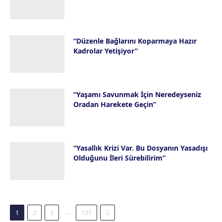
28 Temmuz 2026
“Düzenle Bağlarını Koparmaya Hazır
Kadrolar Yetişiyor”
23 Temmuz 2026
“Yaşamı Savunmak İçin Neredeyseniz
Oradan Harekete Geçin”
16 Temmuz 2026
“Yasallık Krizi Var. Bu Dosyanın Yasadışı
Olduğunu İleri Sürebilirim”
14 Temmuz 2026
Next
…
1
2
3
131