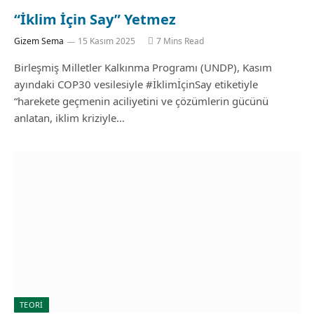
“İklim İçin Say” Yetmez
Gizem Sema
15 Kasım 2025
7 Mins Read
Birleşmiş Milletler Kalkınma Programı (UNDP), Kasım
ayındaki COP30 vesilesiyle #İklimİçinSay etiketiyle
“harekete geçmenin aciliyetini ve çözümlerin gücünü
anlatan, iklim kriziyle…
TEORİ