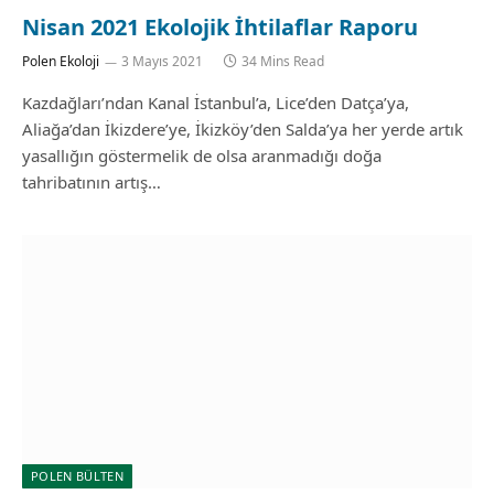
Nisan 2021 Ekolojik İhtilaflar Raporu
Polen Ekoloji
3 Mayıs 2021
34 Mins Read
Kazdağları’ndan Kanal İstanbul’a, Lice’den Datça’ya,
Aliağa’dan İkizdere’ye, İkizköy’den Salda’ya her yerde artık
yasallığın göstermelik de olsa aranmadığı doğa
tahribatının artış…
POLEN BÜLTEN