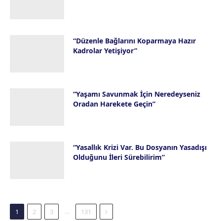
28 Temmuz 2026
“Düzenle Bağlarını Koparmaya Hazır
Kadrolar Yetişiyor”
23 Temmuz 2026
“Yaşamı Savunmak İçin Neredeyseniz
Oradan Harekete Geçin”
16 Temmuz 2026
“Yasallık Krizi Var. Bu Dosyanın Yasadışı
Olduğunu İleri Sürebilirim”
14 Temmuz 2026
Next
…
1
2
3
131