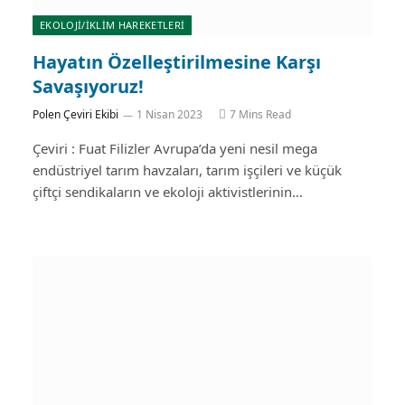
EKOLOJİ/İKLİM HAREKETLERİ
Hayatın Özelleştirilmesine Karşı
Savaşıyoruz!
Polen Çeviri Ekibi
1 Nisan 2023
7 Mins Read
Çeviri : Fuat Filizler Avrupa’da yeni nesil mega
endüstriyel tarım havzaları, tarım işçileri ve küçük
çiftçi sendikaların ve ekoloji aktivistlerinin…