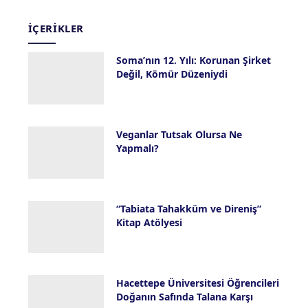
İÇERIKLER
Soma’nın 12. Yılı: Korunan Şirket
Değil, Kömür Düzeniydi
13 Mayıs 2026
Veganlar Tutsak Olursa Ne
Yapmalı?
8 Mayıs 2026
“Tabiata Tahakküm ve Direniş”
Kitap Atölyesi
18 Nisan 2026
Hacettepe Üniversitesi Öğrencileri
Doğanın Safında Talana Karşı