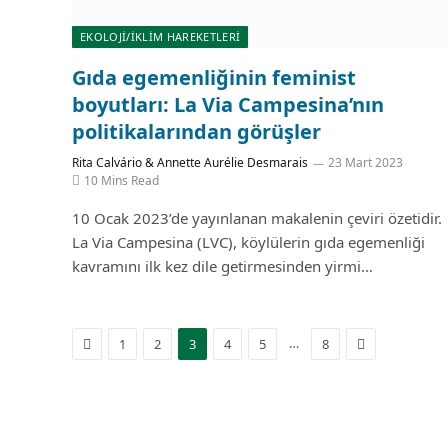
EKOLOJİ/İKLİM HAREKETLERİ
Gıda egemenliğinin feminist
boyutları: La Via Campesina’nın
politikalarından görüşler
Rita Calvário & Annette Aurélie Desmarais
23 Mart 2023
10 Mins Read
10 Ocak 2023’de yayınlanan makalenin çeviri özetidir.
La Via Campesina (LVC), köylülerin gıda egemenliği
kavramını ilk kez dile getirmesinden yirmi…
Previous
Next
…
1
2
3
4
5
8