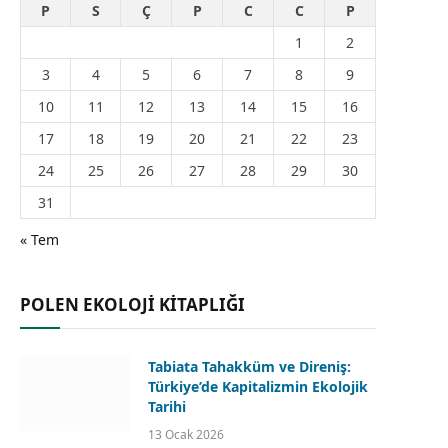
P
S
Ç
P
C
C
P
1
2
3
4
5
6
7
8
9
10
11
12
13
14
15
16
17
18
19
20
21
22
23
24
25
26
27
28
29
30
31
« Tem
POLEN EKOLOJİ KİTAPLIĞI
Tabiata Tahakküm ve Direniş:
Türkiye’de Kapitalizmin Ekolojik
Tarihi
13 Ocak 2026