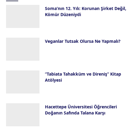
Soma’nın 12. Yılı: Korunan Şirket Değil,
Kömür Düzeniydi
13 Mayıs 2026
Veganlar Tutsak Olursa Ne Yapmalı?
8 Mayıs 2026
“Tabiata Tahakküm ve Direniş” Kitap
Atölyesi
18 Nisan 2026
Hacettepe Üniversitesi Öğrencileri
Doğanın Safında Talana Karşı
13 Nisan 2026