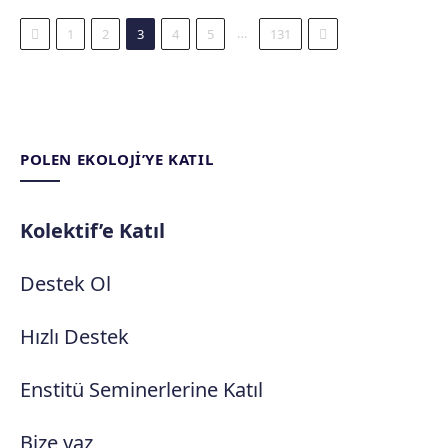
Previous
Next
…
1
2
3
4
5
131
POLEN EKOLOJI’YE KATIL
Kolektif’e Katıl
Destek Ol
Hızlı Destek
Enstitü Seminerlerine Katıl
Bize yaz