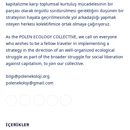
kapitalizme karşı toplumsal kurtuluş mücadelesinin bir
parçası olarak örgütlü sürdürülmesi gerektiğini düşünen bir
stratejinin hayata geçirilmesinde yol arkadaşlığı yapmak
isteyen herkesi kolektifimize ortak olmaya çağırıyoruz.
As the POLEN ECOLOGY COLLECTIVE, we call on everyone
who wishes to be a fellow traveler in implementing a
strategy in the direction of an well-organized ecological
struggle as part of the broader struggle for social liberation
against capitalism, to join our collective.
bilgi@polenekoloji.org
polenekoloji@gmail.com
Facebook
X
Instagram
YouTube
Bluesky
(Twitter)
İÇERIKLER