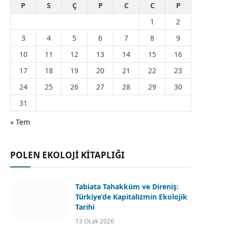
P
S
Ç
P
C
C
P
1
2
3
4
5
6
7
8
9
10
11
12
13
14
15
16
17
18
19
20
21
22
23
24
25
26
27
28
29
30
31
« Tem
POLEN EKOLOJİ KİTAPLIĞI
Tabiata Tahakküm ve Direniş:
Türkiye’de Kapitalizmin Ekolojik
Tarihi
13 Ocak 2026