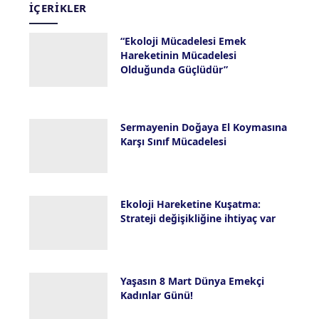
İÇERIKLER
“Ekoloji Mücadelesi Emek
Hareketinin Mücadelesi
Olduğunda Güçlüdür”
13 Nisan 2026
Sermayenin Doğaya El Koymasına
Karşı Sınıf Mücadelesi
13 Nisan 2026
Ekoloji Hareketine Kuşatma:
Strateji değişikliğine ihtiyaç var
11 Nisan 2026
Yaşasın 8 Mart Dünya Emekçi
Kadınlar Günü!
8 Mart 2026