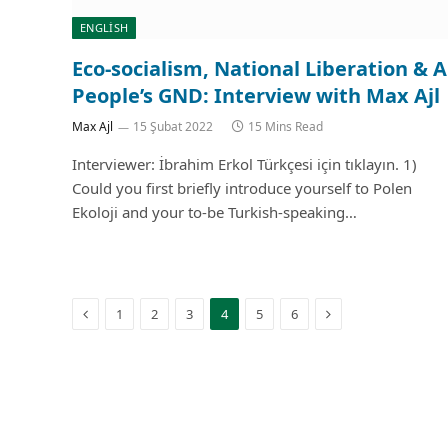
ENGLISH
Eco-socialism, National Liberation & A
People’s GND: Interview with Max Ajl
Max Ajl
15 Şubat 2022
15 Mins Read
Interviewer: İbrahim Erkol Türkçesi için tıklayın. 1)
Could you first briefly introduce yourself to Polen
Ekoloji and your to-be Turkish-speaking…
Previous
Next
1
2
3
4
5
6