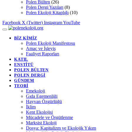
Polen Bülten
(26)
Polen Dergi Yazıları
(8)
Polen Ekoloji Kitaplığı
(10)
Facebook
X (Twitter)
Instagram
YouTube
BİZ KİMİZ
Polen Ekoloji Manifestosu
Amaç ve İşleyiş
Faaliyet Raporları
KATIL
ENSTİTÜ
POLEN BÜLTEN
POLEN DERGİ
GÜNDEM
TEORİ
Emekoloji
Gıda Egemenliği
Hayvan Özgürlüğü
İklim
Kent Ekolojisi
Mücadele ve Örgütlenme
Marksist Ekoloji
Dosya: Kapitalizm ve Ekolojik Yıkım