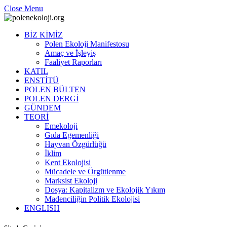
Close Menu
BİZ KİMİZ
Polen Ekoloji Manifestosu
Amaç ve İşleyiş
Faaliyet Raporları
KATIL
ENSTİTÜ
POLEN BÜLTEN
POLEN DERGİ
GÜNDEM
TEORİ
Emekoloji
Gıda Egemenliği
Hayvan Özgürlüğü
İklim
Kent Ekolojisi
Mücadele ve Örgütlenme
Marksist Ekoloji
Dosya: Kapitalizm ve Ekolojik Yıkım
Madenciliğin Politik Ekolojisi
ENGLISH