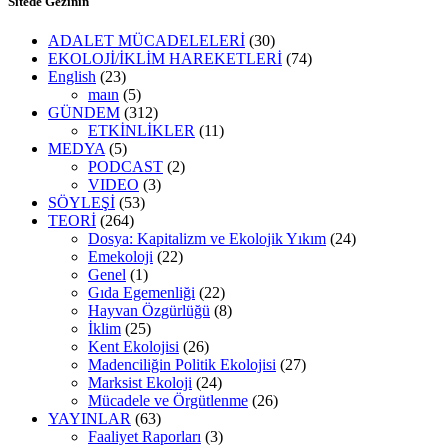
Sitede Gezinin
ADALET MÜCADELELERİ
(30)
EKOLOJİ/İKLİM HAREKETLERİ
(74)
English
(23)
maın
(5)
GÜNDEM
(312)
ETKİNLİKLER
(11)
MEDYA
(5)
PODCAST
(2)
VIDEO
(3)
SÖYLEŞİ
(53)
TEORİ
(264)
Dosya: Kapitalizm ve Ekolojik Yıkım
(24)
Emekoloji
(22)
Genel
(1)
Gıda Egemenliği
(22)
Hayvan Özgürlüğü
(8)
İklim
(25)
Kent Ekolojisi
(26)
Madenciliğin Politik Ekolojisi
(27)
Marksist Ekoloji
(24)
Mücadele ve Örgütlenme
(26)
YAYINLAR
(63)
Faaliyet Raporları
(3)