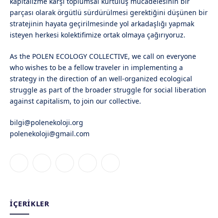
kapitalizme karşı toplumsal kurtuluş mücadelesinin bir
parçası olarak örgütlü sürdürülmesi gerektiğini düşünen bir
stratejinin hayata geçirilmesinde yol arkadaşlığı yapmak
isteyen herkesi kolektifimize ortak olmaya çağırıyoruz.
As the POLEN ECOLOGY COLLECTIVE, we call on everyone
who wishes to be a fellow traveler in implementing a
strategy in the direction of an well-organized ecological
struggle as part of the broader struggle for social liberation
against capitalism, to join our collective.
bilgi@polenekoloji.org
polenekoloji@gmail.com
Facebook
X
Instagram
YouTube
Bluesky
(Twitter)
İÇERIKLER