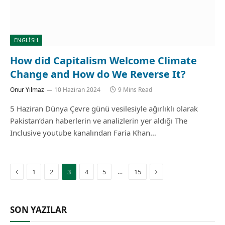
ENGLISH
How did Capitalism Welcome Climate
Change and How do We Reverse It?
Onur Yılmaz
10 Haziran 2024
9 Mins Read
5 Haziran Dünya Çevre günü vesilesiyle ağırlıklı olarak
Pakistan’dan haberlerin ve analizlerin yer aldığı The
Inclusive youtube kanalından Faria Khan…
Previous
Next
…
1
2
3
4
5
15
SON YAZILAR