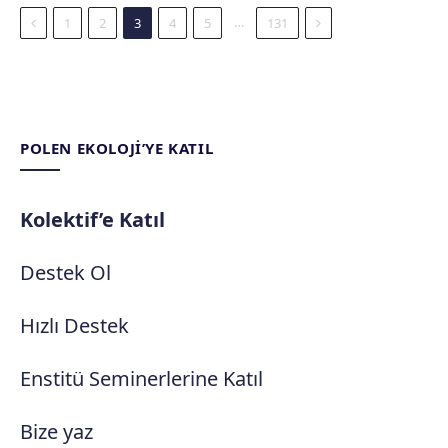
Previous
Next
…
1
2
3
4
5
131
POLEN EKOLOJI’YE KATIL
Kolektif’e Katıl
Destek Ol
Hızlı Destek
Enstitü Seminerlerine Katıl
Bize yaz