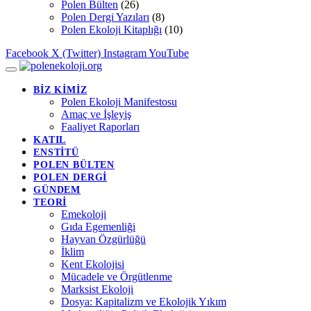
Polen Bülten
(26)
Polen Dergi Yazıları
(8)
Polen Ekoloji Kitaplığı
(10)
Facebook
X (Twitter)
Instagram
YouTube
BİZ KİMİZ
Polen Ekoloji Manifestosu
Amaç ve İşleyiş
Faaliyet Raporları
KATIL
ENSTİTÜ
POLEN BÜLTEN
POLEN DERGİ
GÜNDEM
TEORİ
Emekoloji
Gıda Egemenliği
Hayvan Özgürlüğü
İklim
Kent Ekolojisi
Mücadele ve Örgütlenme
Marksist Ekoloji
Dosya: Kapitalizm ve Ekolojik Yıkım