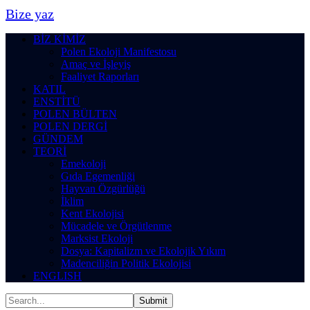
Bize yaz
BİZ KİMİZ
Polen Ekoloji Manifestosu
Amaç ve İşleyiş
Faaliyet Raporları
KATIL
ENSTİTÜ
POLEN BÜLTEN
POLEN DERGİ
GÜNDEM
TEORİ
Emekoloji
Gıda Egemenliği
Hayvan Özgürlüğü
İklim
Kent Ekolojisi
Mücadele ve Örgütlenme
Marksist Ekoloji
Dosya: Kapitalizm ve Ekolojik Yıkım
Madenciliğin Politik Ekolojisi
ENGLISH
Submit