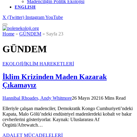
Madenciliğin Politik Ekolojisi
ENGLISH
X (Twitter)
Instagram
YouTube
Home
»
GÜNDEM
»
Sayfa 23
GÜNDEM
EKOLOJİ/İKLİM HAREKETLERİ
İklim Krizinden Maden Kazarak
Çıkamayız
Hannibal Rhoades, Andy Whitmore
26 Mayıs 2021
6 Mins Read
Elleriyle çalışan madenciler, Demokratik Kongo Cumhuriyeti’ndeki
Kapata, Malo Gölü’ndeki endüstriyel madenlerdeki kobalt ve bakır
cevherlerini gösteriyorlar. Kaynak: Uluslararası Af
Örgütü/Afrewatch…
ADALET MÜCADELELERİ