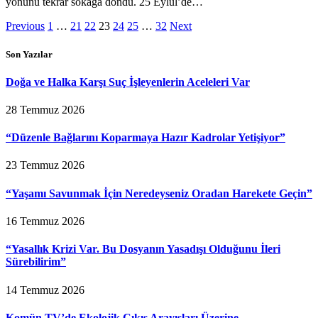
yönünü tekrar sokağa döndü. 25 Eylül’de…
Previous
1
…
21
22
23
24
25
…
32
Next
Son Yazılar
Doğa ve Halka Karşı Suç İşleyenlerin Aceleleri Var
28 Temmuz 2026
“Düzenle Bağlarını Koparmaya Hazır Kadrolar Yetişiyor”
23 Temmuz 2026
“Yaşamı Savunmak İçin Neredeyseniz Oradan Harekete Geçin”
16 Temmuz 2026
“Yasallık Krizi Var. Bu Dosyanın Yasadışı Olduğunu İleri
Sürebilirim”
14 Temmuz 2026
Komün TV’de Ekolojik Çıkış Arayışları Üzerine