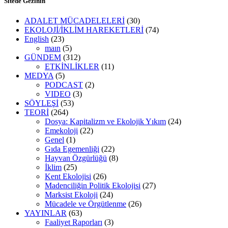
Sitede Gezinin
ADALET MÜCADELELERİ
(30)
EKOLOJİ/İKLİM HAREKETLERİ
(74)
English
(23)
maın
(5)
GÜNDEM
(312)
ETKİNLİKLER
(11)
MEDYA
(5)
PODCAST
(2)
VIDEO
(3)
SÖYLEŞİ
(53)
TEORİ
(264)
Dosya: Kapitalizm ve Ekolojik Yıkım
(24)
Emekoloji
(22)
Genel
(1)
Gıda Egemenliği
(22)
Hayvan Özgürlüğü
(8)
İklim
(25)
Kent Ekolojisi
(26)
Madenciliğin Politik Ekolojisi
(27)
Marksist Ekoloji
(24)
Mücadele ve Örgütlenme
(26)
YAYINLAR
(63)
Faaliyet Raporları
(3)