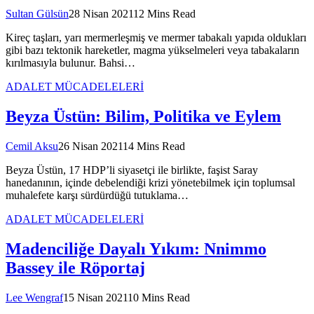
Sultan Gülsün
28 Nisan 2021
12 Mins Read
Kireç taşları, yarı mermerleşmiş ve mermer tabakalı yapıda oldukları
gibi bazı tektonik hareketler, magma yükselmeleri veya tabakaların
kırılmasıyla bulunur. Bahsi…
ADALET MÜCADELELERİ
Beyza Üstün: Bilim, Politika ve Eylem
Cemil Aksu
26 Nisan 2021
14 Mins Read
Beyza Üstün, 17 HDP’li siyasetçi ile birlikte, faşist Saray
hanedanının, içinde debelendiği krizi yönetebilmek için toplumsal
muhalefete karşı sürdürdüğü tutuklama…
ADALET MÜCADELELERİ
Madenciliğe Dayalı Yıkım: Nnimmo
Bassey ile Röportaj
Lee Wengraf
15 Nisan 2021
10 Mins Read