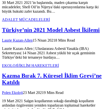
30 Mart 2021 2021’in başlarında, maden çıkarma karşıtı
mücadeleler, Shell Oil’in Nijerya’daki operasyonlarına karşı iki
büyük hukuki zafer kazandı. Bu…
ADALET MÜCADELELERİ
Türkiye’nin 2021 Model Asbest İkilemi
Laurie Kazan-Allen
15 Nisan 2021
8 Mins Read
Laurie Kazan-Allen | Uluslararası Asbesti Yasakla (IBA)
Sekreteryası| 14 Nisan 2021 Asbest yüklü bir uçak gemisinin
Türkiye’deki bir tersaneye hurdaya…
EKOLOJİ/İKLİM HAREKETLERİ
Kazma Bırak 7. Küresel İklim Grevi’ne
Katıldı
Polen Ekoloji
23 Mart 2021
9 Mins Read
19 Mart 2021 Salgın koşullarının sokağı daralttığı koşulların
ardından özgüvenini yeniden toparlayan toplumsal hareketler