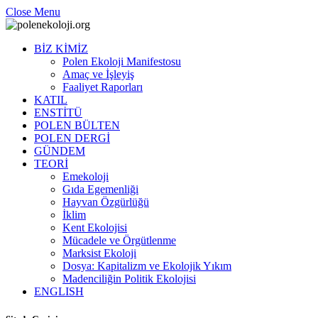
Close Menu
BİZ KİMİZ
Polen Ekoloji Manifestosu
Amaç ve İşleyiş
Faaliyet Raporları
KATIL
ENSTİTÜ
POLEN BÜLTEN
POLEN DERGİ
GÜNDEM
TEORİ
Emekoloji
Gıda Egemenliği
Hayvan Özgürlüğü
İklim
Kent Ekolojisi
Mücadele ve Örgütlenme
Marksist Ekoloji
Dosya: Kapitalizm ve Ekolojik Yıkım
Madenciliğin Politik Ekolojisi
ENGLISH