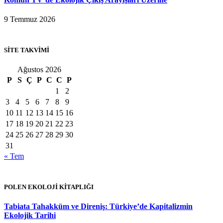
9 Temmuz 2026
SİTE TAKVİMİ
Ağustos 2026
P
S
Ç
P
C
C
P
1
2
3
4
5
6
7
8
9
10
11
12
13
14
15
16
17
18
19
20
21
22
23
24
25
26
27
28
29
30
31
« Tem
POLEN EKOLOJİ KİTAPLIĞI
Tabiata Tahakküm ve Direniş: Türkiye’de Kapitalizmin
Ekolojik Tarihi