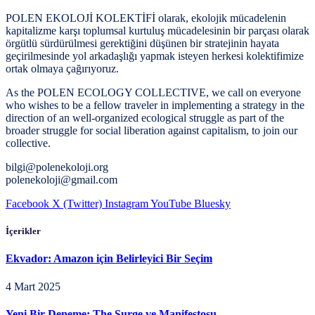
POLEN EKOLOJİ KOLEKTİFİ olarak, ekolojik mücadelenin
kapitalizme karşı toplumsal kurtuluş mücadelesinin bir parçası olarak
örgütlü sürdürülmesi gerektiğini düşünen bir stratejinin hayata
geçirilmesinde yol arkadaşlığı yapmak isteyen herkesi kolektifimize
ortak olmaya çağırıyoruz.
As the POLEN ECOLOGY COLLECTIVE, we call on everyone
who wishes to be a fellow traveler in implementing a strategy in the
direction of an well-organized ecological struggle as part of the
broader struggle for social liberation against capitalism, to join our
collective.
bilgi@polenekoloji.org
polenekoloji@gmail.com
Facebook
X (Twitter)
Instagram
YouTube
Bluesky
İçerikler
Ekvador: Amazon için Belirleyici Bir Seçim
4 Mart 2025
Yeni Bir Deneme: The Surge ve Manifestosu