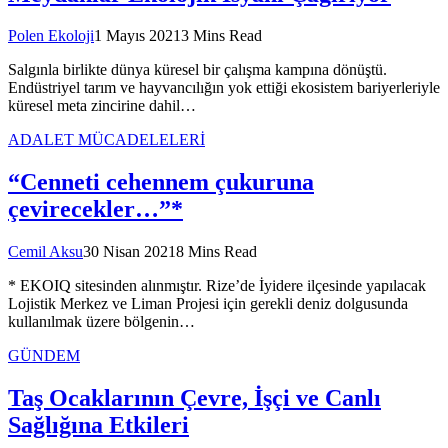
Polen Ekoloji
1 Mayıs 2021
3 Mins Read
Salgınla birlikte dünya küresel bir çalışma kampına dönüştü.
Endüstriyel tarım ve hayvancılığın yok ettiği ekosistem bariyerleriyle
küresel meta zincirine dahil…
ADALET MÜCADELELERİ
“Cenneti cehennem çukuruna
çevirecekler…”*
Cemil Aksu
30 Nisan 2021
8 Mins Read
* EKOIQ sitesinden alınmıştır. Rize’de İyidere ilçesinde yapılacak
Lojistik Merkez ve Liman Projesi için gerekli deniz dolgusunda
kullanılmak üzere bölgenin…
GÜNDEM
Taş Ocaklarının Çevre, İşçi ve Canlı
Sağlığına Etkileri