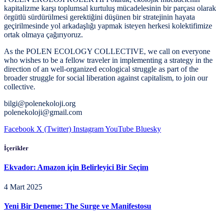
kapitalizme karşı toplumsal kurtuluş mücadelesinin bir parçası olarak
örgütlü sürdürülmesi gerektiğini düşünen bir stratejinin hayata
geçirilmesinde yol arkadaşlığı yapmak isteyen herkesi kolektifimize
ortak olmaya çağırıyoruz.
As the POLEN ECOLOGY COLLECTIVE, we call on everyone
who wishes to be a fellow traveler in implementing a strategy in the
direction of an well-organized ecological struggle as part of the
broader struggle for social liberation against capitalism, to join our
collective.
bilgi@polenekoloji.org
polenekoloji@gmail.com
Facebook
X (Twitter)
Instagram
YouTube
Bluesky
İçerikler
Ekvador: Amazon için Belirleyici Bir Seçim
4 Mart 2025
Yeni Bir Deneme: The Surge ve Manifestosu