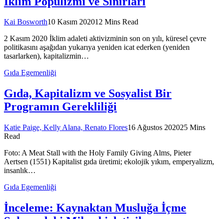
İklim Popülizmi ve Sınırları
Kai Bosworth
10 Kasım 2020
12 Mins Read
2 Kasım 2020 İklim adaleti aktivizminin son on yılı, küresel çevre
politikasını aşağıdan yukarıya yeniden icat ederken (yeniden
tasarlarken), kapitalizmin…
Gıda Egemenliği
Gıda, Kapitalizm ve Sosyalist Bir
Programın Gerekliliği
Katie Paige, Kelly Alana, Renato Flores
16 Ağustos 2020
25 Mins
Read
Foto: A Meat Stall with the Holy Family Giving Alms, Pieter
Aertsen (1551) Kapitalist gıda üretimi; ekolojik yıkım, emperyalizm,
insanlık…
Gıda Egemenliği
İnceleme: Kaynaktan Musluğa İçme