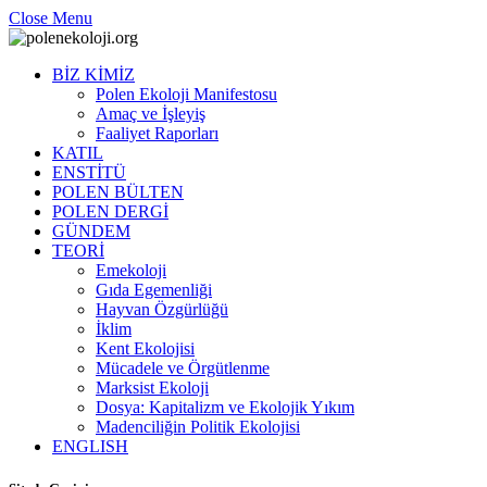
Close Menu
BİZ KİMİZ
Polen Ekoloji Manifestosu
Amaç ve İşleyiş
Faaliyet Raporları
KATIL
ENSTİTÜ
POLEN BÜLTEN
POLEN DERGİ
GÜNDEM
TEORİ
Emekoloji
Gıda Egemenliği
Hayvan Özgürlüğü
İklim
Kent Ekolojisi
Mücadele ve Örgütlenme
Marksist Ekoloji
Dosya: Kapitalizm ve Ekolojik Yıkım
Madenciliğin Politik Ekolojisi
ENGLISH