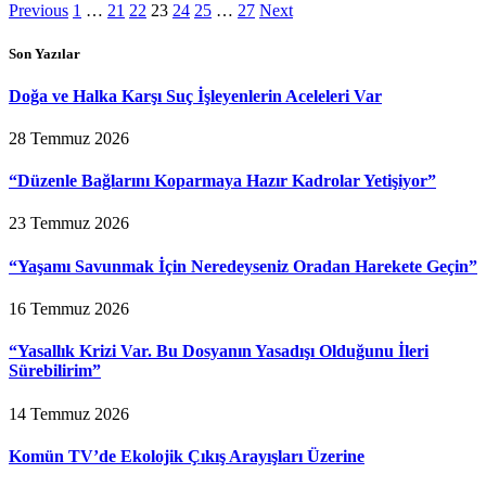
Previous
1
…
21
22
23
24
25
…
27
Next
Son Yazılar
Doğa ve Halka Karşı Suç İşleyenlerin Aceleleri Var
28 Temmuz 2026
“Düzenle Bağlarını Koparmaya Hazır Kadrolar Yetişiyor”
23 Temmuz 2026
“Yaşamı Savunmak İçin Neredeyseniz Oradan Harekete Geçin”
16 Temmuz 2026
“Yasallık Krizi Var. Bu Dosyanın Yasadışı Olduğunu İleri
Sürebilirim”
14 Temmuz 2026
Komün TV’de Ekolojik Çıkış Arayışları Üzerine