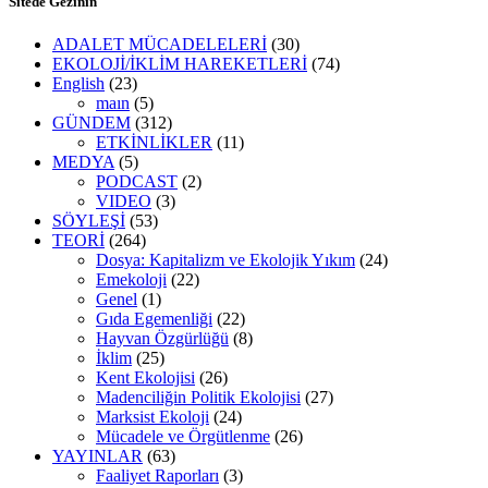
Sitede Gezinin
ADALET MÜCADELELERİ
(30)
EKOLOJİ/İKLİM HAREKETLERİ
(74)
English
(23)
maın
(5)
GÜNDEM
(312)
ETKİNLİKLER
(11)
MEDYA
(5)
PODCAST
(2)
VIDEO
(3)
SÖYLEŞİ
(53)
TEORİ
(264)
Dosya: Kapitalizm ve Ekolojik Yıkım
(24)
Emekoloji
(22)
Genel
(1)
Gıda Egemenliği
(22)
Hayvan Özgürlüğü
(8)
İklim
(25)
Kent Ekolojisi
(26)
Madenciliğin Politik Ekolojisi
(27)
Marksist Ekoloji
(24)
Mücadele ve Örgütlenme
(26)
YAYINLAR
(63)
Faaliyet Raporları
(3)