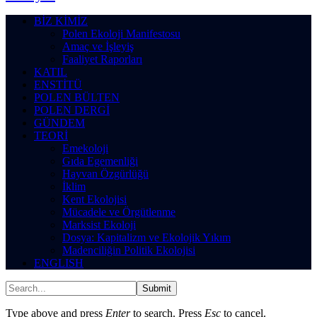
BİZ KİMİZ
Polen Ekoloji Manifestosu
Amaç ve İşleyiş
Faaliyet Raporları
KATIL
ENSTİTÜ
POLEN BÜLTEN
POLEN DERGİ
GÜNDEM
TEORİ
Emekoloji
Gıda Egemenliği
Hayvan Özgürlüğü
İklim
Kent Ekolojisi
Mücadele ve Örgütlenme
Marksist Ekoloji
Dosya: Kapitalizm ve Ekolojik Yıkım
Madenciliğin Politik Ekolojisi
ENGLISH
Submit
Type above and press
Enter
to search. Press
Esc
to cancel.