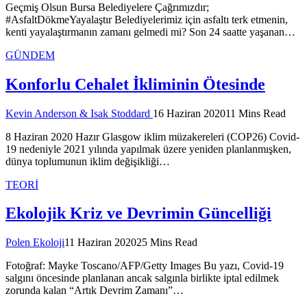
Geçmiş Olsun Bursa Belediyelere Çağrımızdır;
#AsfaltDökmeYayalaştır Belediyelerimiz için asfaltı terk etmenin,
kenti yayalaştırmanın zamanı gelmedi mi? Son 24 saatte yaşanan…
GÜNDEM
Konforlu Cehalet İkliminin Ötesinde
Kevin Anderson & Isak Stoddard
16 Haziran 2020
11 Mins Read
8 Haziran 2020 Hazır Glasgow iklim müzakereleri (COP26) Covid-
19 nedeniyle 2021 yılında yapılmak üzere yeniden planlanmışken,
dünya toplumunun iklim değişikliği…
TEORİ
Ekolojik Kriz ve Devrimin Güncelliği
Polen Ekoloji
11 Haziran 2020
25 Mins Read
Fotoğraf: Mayke Toscano/AFP/Getty Images Bu yazı, Covid-19
salgını öncesinde planlanan ancak salgınla birlikte iptal edilmek
zorunda kalan “Artık Devrim Zamanı”…