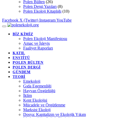
Polen Bülten
(26)
Polen Dergi Yazıları
(8)
Polen Ekoloji Kitaplığı
(10)
Facebook
X (Twitter)
Instagram
YouTube
BİZ KİMİZ
Polen Ekoloji Manifestosu
Amaç ve İşleyiş
Faaliyet Raporları
KATIL
ENSTİTÜ
POLEN BÜLTEN
POLEN DERGİ
GÜNDEM
TEORİ
Emekoloji
Gıda Egemenliği
Hayvan Özgürlüğü
İklim
Kent Ekolojisi
Mücadele ve Örgütlenme
Marksist Ekoloji
Dosya: Kapitalizm ve Ekolojik Yıkım