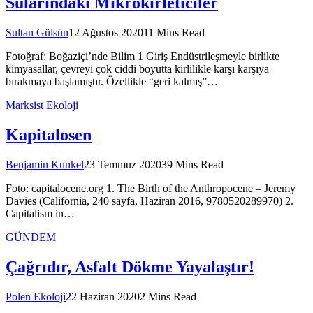
Sularındaki Mikrokirleticiler
Sultan Gülsün
12 Ağustos 2020
11 Mins Read
Fotoğraf: Boğaziçi’nde Bilim 1 Giriş Endüstrileşmeyle birlikte
kimyasallar, çevreyi çok ciddi boyutta kirlilikle karşı karşıya
bırakmaya başlamıştır. Özellikle “geri kalmış”…
Marksist Ekoloji
Kapitalosen
Benjamin Kunkel
23 Temmuz 2020
39 Mins Read
Foto: capitalocene.org 1. The Birth of the Anthropocene – Jeremy
Davies (California, 240 sayfa, Haziran 2016, 9780520289970) 2.
Capitalism in…
GÜNDEM
Çağrıdır, Asfalt Dökme Yayalaştır!
Polen Ekoloji
22 Haziran 2020
2 Mins Read