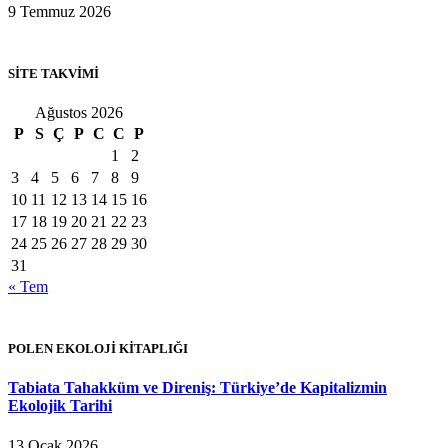
9 Temmuz 2026
SİTE TAKVİMİ
Ağustos 2026
P
S
Ç
P
C
C
P
1
2
3
4
5
6
7
8
9
10
11
12
13
14
15
16
17
18
19
20
21
22
23
24
25
26
27
28
29
30
31
« Tem
POLEN EKOLOJİ KİTAPLIĞI
Tabiata Tahakküm ve Direniş: Türkiye’de Kapitalizmin
Ekolojik Tarihi
13 Ocak 2026