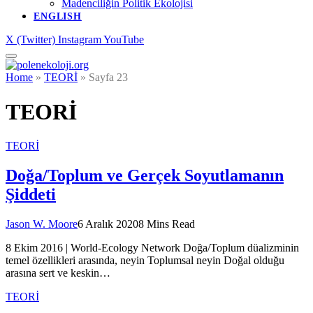
Madenciliğin Politik Ekolojisi
ENGLISH
X (Twitter)
Instagram
YouTube
Home
»
TEORİ
»
Sayfa 23
TEORİ
TEORİ
Doğa/Toplum ve Gerçek Soyutlamanın
Şiddeti
Jason W. Moore
6 Aralık 2020
8 Mins Read
8 Ekim 2016 | World-Ecology Network Doğa/Toplum düalizminin
temel özellikleri arasında, neyin Toplumsal neyin Doğal olduğu
arasına sert ve keskin…
TEORİ