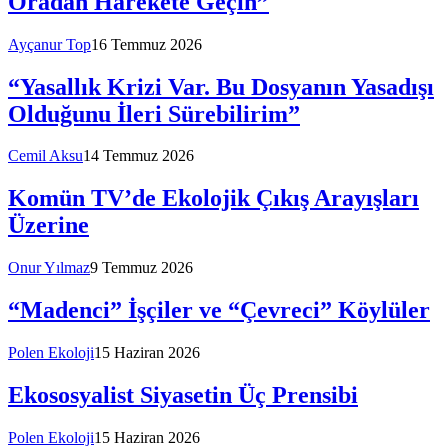
Oradan Harekete Geçin”
Ayçanur Top
16 Temmuz 2026
“Yasallık Krizi Var. Bu Dosyanın Yasadışı
Olduğunu İleri Sürebilirim”
Cemil Aksu
14 Temmuz 2026
Komün TV’de Ekolojik Çıkış Arayışları
Üzerine
Onur Yılmaz
9 Temmuz 2026
“Madenci” İşçiler ve “Çevreci” Köylüler
Polen Ekoloji
15 Haziran 2026
Ekososyalist Siyasetin Üç Prensibi
Polen Ekoloji
15 Haziran 2026