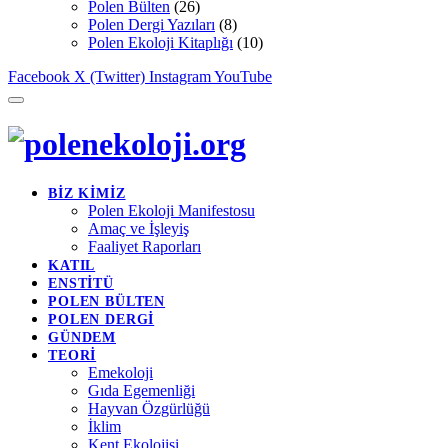
Polen Bülten
(26)
Polen Dergi Yazıları
(8)
Polen Ekoloji Kitaplığı
(10)
Facebook
X (Twitter)
Instagram
YouTube
BİZ KİMİZ
Polen Ekoloji Manifestosu
Amaç ve İşleyiş
Faaliyet Raporları
KATIL
ENSTİTÜ
POLEN BÜLTEN
POLEN DERGİ
GÜNDEM
TEORİ
Emekoloji
Gıda Egemenliği
Hayvan Özgürlüğü
İklim
Kent Ekolojisi