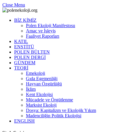
Close Menu
BİZ KİMİZ
Polen Ekoloji Manifestosu
Amaç ve İşleyiş
Faaliyet Raporları
KATIL
ENSTİTÜ
POLEN BÜLTEN
POLEN DERGİ
GÜNDEM
TEORİ
Emekoloji
Gıda Egemenliği
Hayvan Özgürlüğü
İklim
Kent Ekolojisi
Mücadele ve Örgütlenme
Marksist Ekoloji
Dosya: Kapitalizm ve Ekolojik Yıkım
Madenciliğin Politik Ekolojisi
ENGLISH