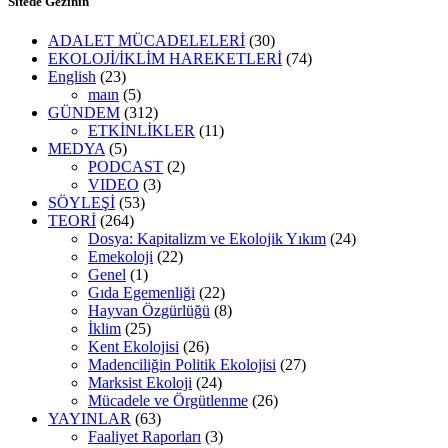
Sitede Gezinin
ADALET MÜCADELELERİ
(30)
EKOLOJİ/İKLİM HAREKETLERİ
(74)
English
(23)
maın
(5)
GÜNDEM
(312)
ETKİNLİKLER
(11)
MEDYA
(5)
PODCAST
(2)
VIDEO
(3)
SÖYLEŞİ
(53)
TEORİ
(264)
Dosya: Kapitalizm ve Ekolojik Yıkım
(24)
Emekoloji
(22)
Genel
(1)
Gıda Egemenliği
(22)
Hayvan Özgürlüğü
(8)
İklim
(25)
Kent Ekolojisi
(26)
Madenciliğin Politik Ekolojisi
(27)
Marksist Ekoloji
(24)
Mücadele ve Örgütlenme
(26)
YAYINLAR
(63)
Faaliyet Raporları
(3)